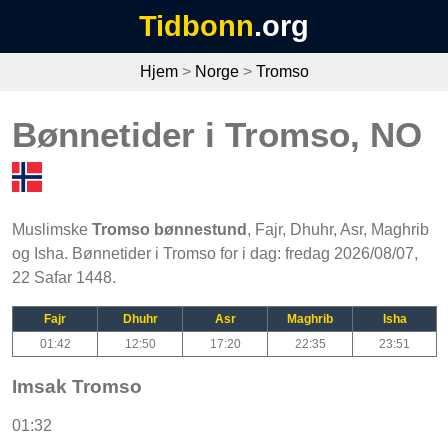
Tidbonn
.org
Hjem
>
Norge
>
Tromso
Bønnetider i Tromso, NO
Muslimske
Tromso bønnestund
, Fajr, Dhuhr, Asr, Maghrib
og Isha. Bønnetider i Tromso for i dag: fredag 2026/08/07,
22 Safar 1448.
Fajr
Dhuhr
Asr
Maghrib
Isha
01:42
12:50
17:20
22:35
23:51
Imsak Tromso
01:32