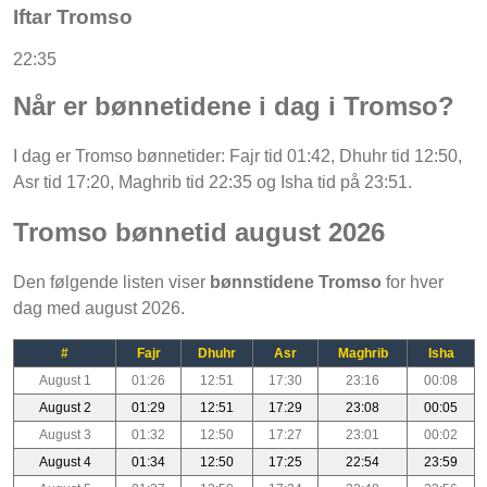
Iftar Tromso
22:35
Når er bønnetidene i dag i Tromso?
I dag er Tromso bønnetider: Fajr tid 01:42, Dhuhr tid 12:50,
Asr tid 17:20, Maghrib tid 22:35 og Isha tid på 23:51.
Tromso bønnetid august 2026
Den følgende listen viser
bønnstidene Tromso
for hver
dag med august 2026.
#
Fajr
Dhuhr
Asr
Maghrib
Isha
August 1
01:26
12:51
17:30
23:16
00:08
August 2
01:29
12:51
17:29
23:08
00:05
August 3
01:32
12:50
17:27
23:01
00:02
August 4
01:34
12:50
17:25
22:54
23:59