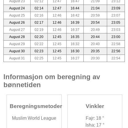
August 23
02:12
12:47
16:47
21:09
23:12
August 24
02:14
12:47
16:44
21:04
23:09
August 25
02:16
12:46
16:42
20:59
23:07
August 26
02:17
12:46
16:39
20:54
23:05
August 27
02:19
12:46
16:37
20:49
23:03
August 28
02:20
12:45
16:35
20:44
23:00
August 29
02:22
12:45
16:32
20:40
22:58
August 30
02:23
12:45
16:30
20:35
22:56
August 31
02:25
12:45
16:27
20:30
22:54
Informasjon om beregning av
bønnetiden
Beregningsmetoder
Vinkler
Muslim World League
Fajr: 18 °
Isha: 17 °