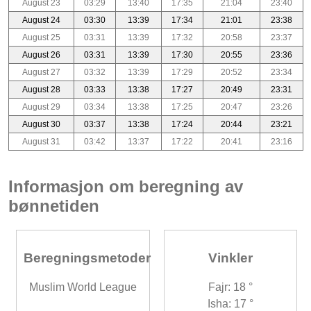
August 23
03:29
13:40
17:35
21:04
23:40
August 24
03:30
13:39
17:34
21:01
23:38
August 25
03:31
13:39
17:32
20:58
23:37
August 26
03:31
13:39
17:30
20:55
23:36
August 27
03:32
13:39
17:29
20:52
23:34
August 28
03:33
13:38
17:27
20:49
23:31
August 29
03:34
13:38
17:25
20:47
23:26
August 30
03:37
13:38
17:24
20:44
23:21
August 31
03:42
13:37
17:22
20:41
23:16
Informasjon om beregning av
bønnetiden
Beregningsmetoder
Vinkler
Muslim World League
Fajr: 18 °
Isha: 17 °