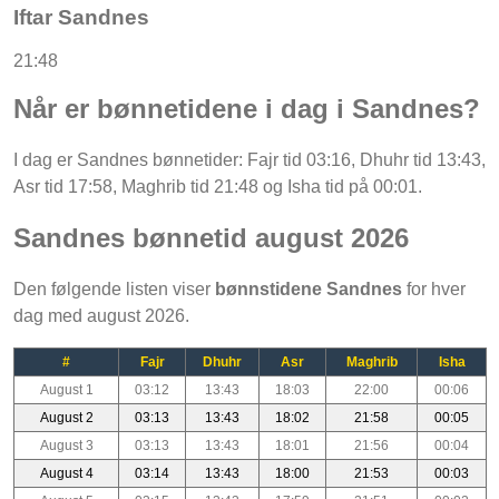
Iftar Sandnes
21:48
Når er bønnetidene i dag i Sandnes?
I dag er Sandnes bønnetider: Fajr tid 03:16, Dhuhr tid 13:43,
Asr tid 17:58, Maghrib tid 21:48 og Isha tid på 00:01.
Sandnes bønnetid august 2026
Den følgende listen viser
bønnstidene Sandnes
for hver
dag med august 2026.
#
Fajr
Dhuhr
Asr
Maghrib
Isha
August 1
03:12
13:43
18:03
22:00
00:06
August 2
03:13
13:43
18:02
21:58
00:05
August 3
03:13
13:43
18:01
21:56
00:04
August 4
03:14
13:43
18:00
21:53
00:03