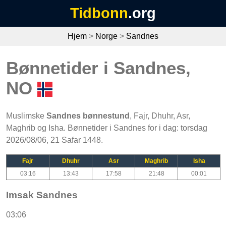
Tidbonn
.org
Hjem
>
Norge
>
Sandnes
Bønnetider i Sandnes,
NO
Muslimske
Sandnes bønnestund
, Fajr, Dhuhr, Asr,
Maghrib og Isha. Bønnetider i Sandnes for i dag: torsdag
2026/08/06, 21 Safar 1448.
Fajr
Dhuhr
Asr
Maghrib
Isha
03:16
13:43
17:58
21:48
00:01
Imsak Sandnes
03:06