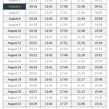
August 5
03:15
13:43
17:59
21:51
00:02
August 6
03:16
13:43
17:58
21:48
00:01
August 7
03:17
13:43
17:57
21:46
00:00
August 8
03:18
13:43
17:56
21:44
23:59
August 9
03:18
13:43
17:55
21:41
23:58
August 10
03:19
13:42
17:54
21:38
23:56
August 11
03:20
13:42
17:52
21:36
23:55
August 12
03:21
13:42
17:51
21:33
23:54
August 13
03:22
13:42
17:50
21:31
23:53
August 14
03:22
13:42
17:48
21:28
23:51
August 15
03:23
13:42
17:47
21:25
23:50
August 16
03:24
13:41
17:46
21:23
23:49
August 17
03:25
13:41
17:44
21:20
23:48
August 18
03:26
13:41
17:43
21:17
23:46
August 19
03:26
13:41
17:41
21:15
23:45
August 20
03:27
13:40
17:40
21:12
23:44
August 21
03:28
13:40
17:38
21:09
23:42
August 22
03:29
13:40
17:37
21:06
23:41