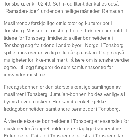
Tonsberg, er kl. 02:49. Sehri- og Iftar-tider kalles også
"Ramadan-tider" under den hellige måneden Ramadan.
Muslimer av forskjellige etnisiteter og kulturer bor i
Tonsberg. Moskeer i Tonsberg holder bønner i henhold til
tidene for Tonsberg. Imidlertid skiller bønnetidene i
Tonsberg seg fra tidene i andre byer i Norge. I Tonsberg
spiller moskeer en viktig rolle i å spre islam. De gir også
muligheter for ikke-muslimer til å lære om islamske verdier
og tro. I tillegg fungerer de som samfunnssentre for
innvandrermuslimer.
Fredagsbønnen er den største ukentlige samlingen av
muslimer i Tonsberg. Jumu'ah-bønnen holdes vanligvis i
byens hovedmoskeer. Her kan du enkelt sjekke
fredagsbønnetiden samt andre bønnetider i Tonsberg.
Å vite de eksakte bønnetidene i Tonsberg er essensielt for
muslimer for å opprettholde deres daglige bønnerutine.
Enten det er Fajr-tid i Tonsberg eller Isha i Tonsberg, lar