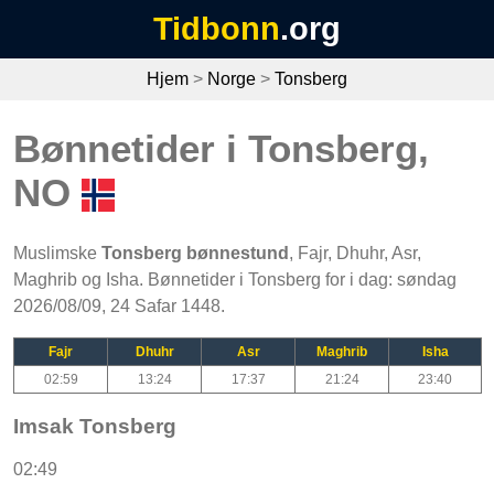
Tidbonn
.org
Hjem
>
Norge
>
Tonsberg
Bønnetider i Tonsberg,
NO
Muslimske
Tonsberg bønnestund
, Fajr, Dhuhr, Asr,
Maghrib og Isha. Bønnetider i Tonsberg for i dag: søndag
2026/08/09, 24 Safar 1448.
Fajr
Dhuhr
Asr
Maghrib
Isha
02:59
13:24
17:37
21:24
23:40
Imsak Tonsberg
02:49