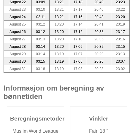
August 22
03:09
13:21
17:18
20:49
23:23
August 23
03:10
13:21
17:17
20:46
23:22
August 24
03:11
13:21
17:15
20:43
23:20
August 25
03:12
13:20
17:14
20:41
23:19
August 26
03:12
13:20
17:12
20:38
23:17
August 27
03:13
13:20
17:10
20:35
23:16
August 28
03:14
13:20
17:09
20:32
23:15
August 29
03:14
13:19
17:07
20:29
23:13
August 30
03:15
13:19
17:05
20:26
23:07
August 31
03:18
13:19
17:03
20:23
23:02
Informasjon om beregning av
bønnetiden
Beregningsmetoder
Vinkler
Muslim World League
Fajr: 18 °