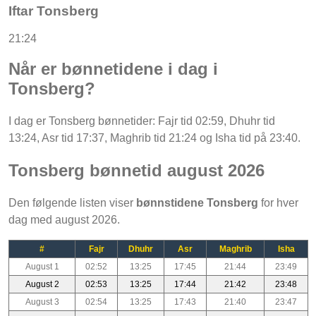
Iftar Tonsberg
21:24
Når er bønnetidene i dag i
Tonsberg?
I dag er Tonsberg bønnetider: Fajr tid 02:59, Dhuhr tid
13:24, Asr tid 17:37, Maghrib tid 21:24 og Isha tid på 23:40.
Tonsberg bønnetid august 2026
Den følgende listen viser
bønnstidene Tonsberg
for hver
dag med august 2026.
#
Fajr
Dhuhr
Asr
Maghrib
Isha
August 1
02:52
13:25
17:45
21:44
23:49
August 2
02:53
13:25
17:44
21:42
23:48
August 3
02:54
13:25
17:43
21:40
23:47