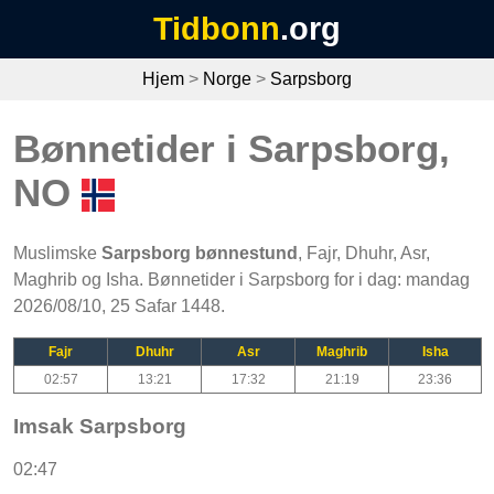
Tidbonn
.org
Hjem
>
Norge
>
Sarpsborg
Bønnetider i Sarpsborg,
NO
Muslimske
Sarpsborg bønnestund
, Fajr, Dhuhr, Asr,
Maghrib og Isha. Bønnetider i Sarpsborg for i dag: mandag
2026/08/10, 25 Safar 1448.
Fajr
Dhuhr
Asr
Maghrib
Isha
02:57
13:21
17:32
21:19
23:36
Imsak Sarpsborg
02:47