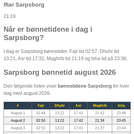
Iftar Sarpsborg
21:19
Når er bønnetidene i dag i
Sarpsborg?
I dag er Sarpsborg bønnetider: Fajr tid 02:57, Dhuhr tid
13:21, Asr tid 17:32, Maghrib tid 21:19 og Isha tid på 23:36.
Sarpsborg bønnetid august 2026
Den følgende listen viser
bønnstidene Sarpsborg
for hver
dag med august 2026.
#
Fajr
Dhuhr
Asr
Maghrib
Isha
August 1
02:49
13:22
17:43
21:42
23:46
August 2
02:50
13:22
17:42
21:39
23:45
August 3
02:51
13:22
17:41
21:37
23:44