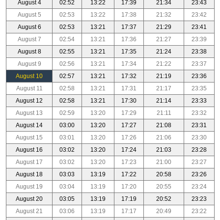
August 4
02:52
13:22
17:39
21:34
23:43
August 5
02:53
13:22
17:38
21:32
23:42
August 6
02:53
13:21
17:37
21:29
23:41
August 7
02:54
13:21
17:36
21:27
23:39
August 8
02:55
13:21
17:35
21:24
23:38
August 9
02:56
13:21
17:34
21:22
23:37
August 10
02:57
13:21
17:32
21:19
23:36
August 11
02:58
13:21
17:31
21:17
23:35
August 12
02:58
13:21
17:30
21:14
23:33
August 13
02:59
13:20
17:29
21:11
23:32
August 14
03:00
13:20
17:27
21:08
23:31
August 15
03:01
13:20
17:26
21:06
23:30
August 16
03:02
13:20
17:24
21:03
23:28
August 17
03:02
13:20
17:23
21:00
23:27
August 18
03:03
13:19
17:22
20:58
23:26
August 19
03:04
13:19
17:20
20:55
23:24
August 20
03:05
13:19
17:19
20:52
23:23
August 21
03:06
13:19
17:17
20:49
23:22