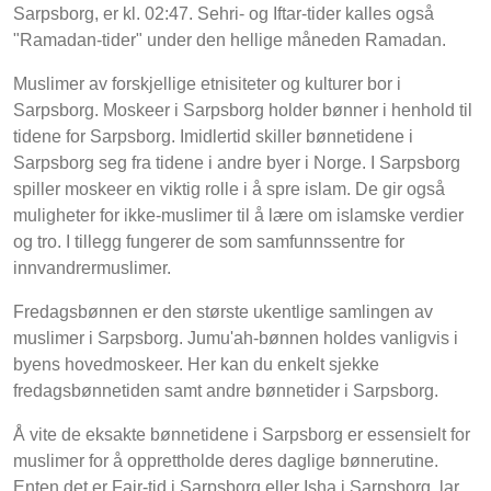
Sarpsborg, er kl. 02:47. Sehri- og Iftar-tider kalles også
"Ramadan-tider" under den hellige måneden Ramadan.
Muslimer av forskjellige etnisiteter og kulturer bor i
Sarpsborg. Moskeer i Sarpsborg holder bønner i henhold til
tidene for Sarpsborg. Imidlertid skiller bønnetidene i
Sarpsborg seg fra tidene i andre byer i Norge. I Sarpsborg
spiller moskeer en viktig rolle i å spre islam. De gir også
muligheter for ikke-muslimer til å lære om islamske verdier
og tro. I tillegg fungerer de som samfunnssentre for
innvandrermuslimer.
Fredagsbønnen er den største ukentlige samlingen av
muslimer i Sarpsborg. Jumu'ah-bønnen holdes vanligvis i
byens hovedmoskeer. Her kan du enkelt sjekke
fredagsbønnetiden samt andre bønnetider i Sarpsborg.
Å vite de eksakte bønnetidene i Sarpsborg er essensielt for
muslimer for å opprettholde deres daglige bønnerutine.
Enten det er Fajr-tid i Sarpsborg eller Isha i Sarpsborg, lar