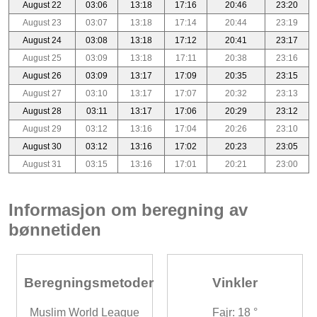
August 22
03:06
13:18
17:16
20:46
23:20
August 23
03:07
13:18
17:14
20:44
23:19
August 24
03:08
13:18
17:12
20:41
23:17
August 25
03:09
13:18
17:11
20:38
23:16
August 26
03:09
13:17
17:09
20:35
23:15
August 27
03:10
13:17
17:07
20:32
23:13
August 28
03:11
13:17
17:06
20:29
23:12
August 29
03:12
13:16
17:04
20:26
23:10
August 30
03:12
13:16
17:02
20:23
23:05
August 31
03:15
13:16
17:01
20:21
23:00
Informasjon om beregning av
bønnetiden
Beregningsmetoder
Vinkler
Muslim World League
Fajr: 18 °