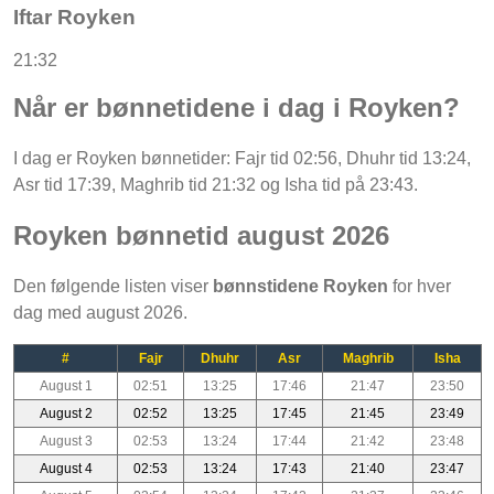
Iftar Royken
21:32
Når er bønnetidene i dag i Royken?
I dag er Royken bønnetider: Fajr tid 02:56, Dhuhr tid 13:24,
Asr tid 17:39, Maghrib tid 21:32 og Isha tid på 23:43.
Royken bønnetid august 2026
Den følgende listen viser
bønnstidene Royken
for hver
dag med august 2026.
#
Fajr
Dhuhr
Asr
Maghrib
Isha
August 1
02:51
13:25
17:46
21:47
23:50
August 2
02:52
13:25
17:45
21:45
23:49
August 3
02:53
13:24
17:44
21:42
23:48
August 4
02:53
13:24
17:43
21:40
23:47