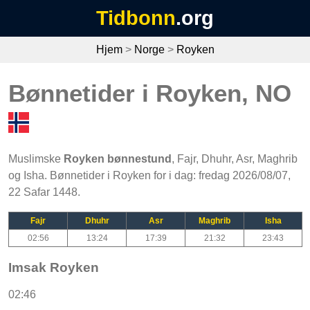
Tidbonn
.org
Hjem
>
Norge
>
Royken
Bønnetider i Royken, NO
Muslimske
Royken bønnestund
, Fajr, Dhuhr, Asr, Maghrib
og Isha. Bønnetider i Royken for i dag: fredag 2026/08/07,
22 Safar 1448.
Fajr
Dhuhr
Asr
Maghrib
Isha
02:56
13:24
17:39
21:32
23:43
Imsak Royken
02:46