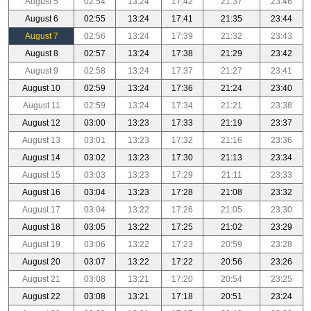
August 5
02:54
13:24
17:42
21:37
23:46
August 6
02:55
13:24
17:41
21:35
23:44
August 7
02:56
13:24
17:39
21:32
23:43
August 8
02:57
13:24
17:38
21:29
23:42
August 9
02:58
13:24
17:37
21:27
23:41
August 10
02:59
13:24
17:36
21:24
23:40
August 11
02:59
13:24
17:34
21:21
23:38
August 12
03:00
13:23
17:33
21:19
23:37
August 13
03:01
13:23
17:32
21:16
23:36
August 14
03:02
13:23
17:30
21:13
23:34
August 15
03:03
13:23
17:29
21:11
23:33
August 16
03:04
13:23
17:28
21:08
23:32
August 17
03:04
13:22
17:26
21:05
23:30
August 18
03:05
13:22
17:25
21:02
23:29
August 19
03:06
13:22
17:23
20:59
23:28
August 20
03:07
13:22
17:22
20:56
23:26
August 21
03:08
13:21
17:20
20:54
23:25
August 22
03:08
13:21
17:18
20:51
23:24