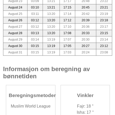
August 23
03:09
13:21
17:17
20:48
23:22
August 24
03:10
13:21
17:15
20:45
23:21
August 25
03:11
13:20
17:14
20:42
23:19
August 26
03:12
13:20
17:12
20:39
23:18
August 27
03:12
13:20
17:10
20:36
23:17
August 28
03:13
13:20
17:08
20:33
23:15
August 29
03:14
13:19
17:07
20:30
23:14
August 30
03:15
13:19
17:05
20:27
23:12
August 31
03:15
13:19
17:03
20:24
23:08
Informasjon om beregning av
bønnetiden
Beregningsmetoder
Vinkler
Muslim World League
Fajr: 18 °
Isha: 17 °