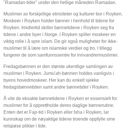
"Ramadan-tider" under den hellige måneden Ramadan.
Muslimer av forskjellige etnisiteter og kulturer bor i Royken.
Moskeer i Royken holder bønner i henhold til tidene for
Royken. Imidlertid skiller bønnetidene i Royken seg fra
tidene i andre byer i Norge. I Royken spiller moskeer en
viktig rolle i å spre islam. De gir også muligheter for ikke-
muslimer til å lære om islamske verdier og tro. I tillegg
fungerer de som samfunnssentre for innvandrermuslimer.
Fredagsbønnen er den største ukentlige samlingen av
muslimer i Royken. Jumu'ah-bønnen holdes vanligvis i
byens hovedmoskeer. Her kan du enkelt sjekke
fredagsbønnetiden samt andre bønnetider i Royken.
Å vite de eksakte bønnetidene i Royken er essensielt for
muslimer for å opprettholde deres daglige bønnerutine.
Enten det er Fajr-tid i Royken eller Isha i Royken, lar
kunnskap om de nøyaktige tidene troende oppfylle sine
religiøse plikter i tide.