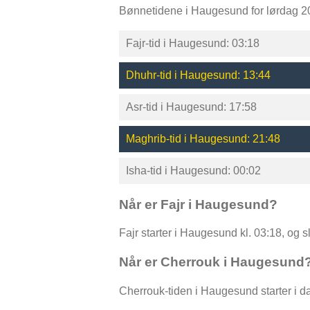
Bønnetidene i Haugesund for lørdag 20
Fajr-tid i Haugesund: 03:18
Dhuhr-tid i Haugesund: 13:44
Asr-tid i Haugesund: 17:58
Maghrib-tid i Haugesund: 21:48
Isha-tid i Haugesund: 00:02
Når er Fajr i Haugesund?
Fajr starter i Haugesund kl. 03:18, og s
Når er Cherrouk i Haugesund
Cherrouk-tiden i Haugesund starter i da