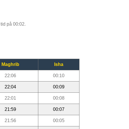
tid på 00:02.
Maghrib
Isha
22:06
00:10
22:04
00:09
22:01
00:08
21:59
00:07
21:56
00:05