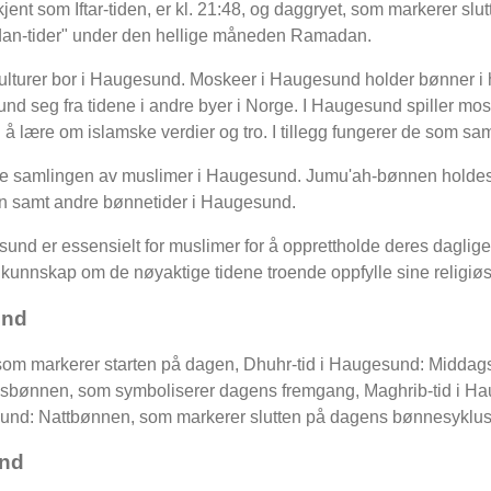
t som Iftar-tiden, er kl. 21:48, og daggryet, som markerer slut
madan-tider" under den hellige måneden Ramadan.
g kulturer bor i Haugesund. Moskeer i Haugesund holder bønner i 
und seg fra tidene i andre byer i Norge. I Haugesund spiller mosk
il å lære om islamske verdier og tro. I tillegg fungerer de som s
ge samlingen av muslimer i Haugesund. Jumu'ah-bønnen holdes
en samt andre bønnetider i Haugesund.
nd er essensielt for muslimer for å opprettholde deres daglige b
unnskap om de nøyaktige tidene troende oppfylle sine religiøse 
und
om markerer starten på dagen, Dhuhr-tid i Haugesund: Middags
agsbønnen, som symboliserer dagens fremgang, Maghrib-tid i H
gesund: Nattbønnen, som markerer slutten på dagens bønnesyklus
und