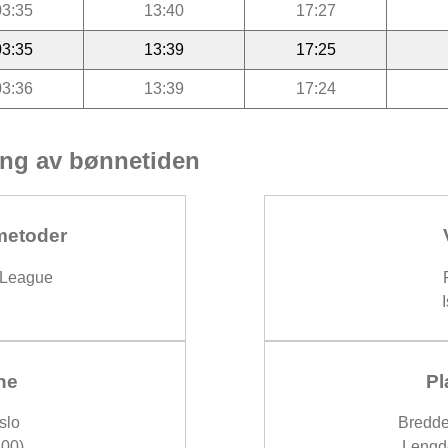
03:35
13:40
17:27
03:35
13:39
17:25
03:36
13:39
17:24
ng av bønnetiden
metoder
 League
ne
Pl
slo
Bredde
00)
Lengde