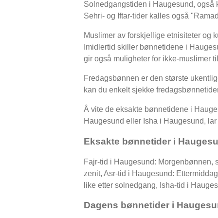
Solnedgangstiden i Haugesund, også kjen
Sehri- og Iftar-tider kalles også "Ra
Muslimer av forskjellige etnisiteter o
Imidlertid skiller bønnetidene i Hauges
gir også muligheter for ikke-muslimer t
Fredagsbønnen er den største ukentli
kan du enkelt sjekke fredagsbønnetid
Å vite de eksakte bønnetidene i Haugesu
Haugesund eller Isha i Haugesund, lar k
Eksakte bønnetider i Hauges
Fajr-tid i Haugesund: Morgenbønnen, s
zenit, Asr-tid i Haugesund: Ettermidd
like etter solnedgang, Isha-tid i Hau
Dagens bønnetider i Hauges