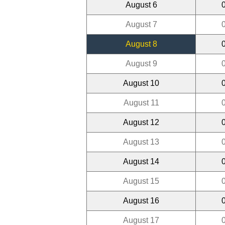
August 6
August 7
August 8
August 9
August 10
August 11
August 12
August 13
August 14
August 15
August 16
August 17