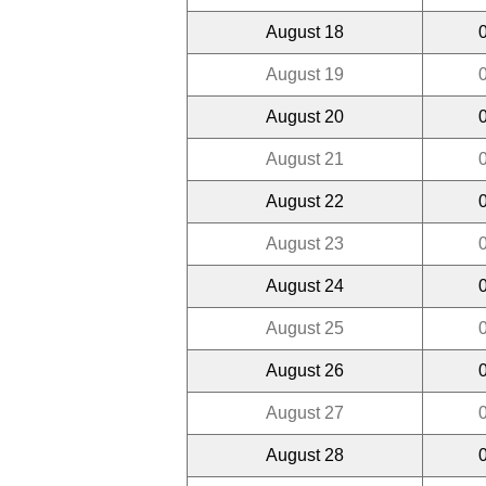
August 18
August 19
August 20
August 21
August 22
August 23
August 24
August 25
August 26
August 27
August 28