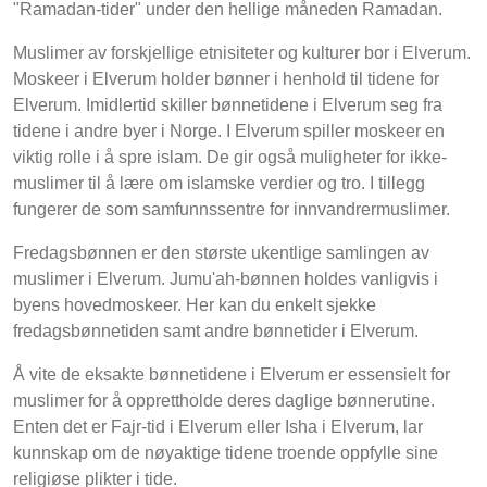
"Ramadan-tider" under den hellige måneden Ramadan.
Muslimer av forskjellige etnisiteter og kulturer bor i Elverum.
Moskeer i Elverum holder bønner i henhold til tidene for
Elverum. Imidlertid skiller bønnetidene i Elverum seg fra
tidene i andre byer i Norge. I Elverum spiller moskeer en
viktig rolle i å spre islam. De gir også muligheter for ikke-
muslimer til å lære om islamske verdier og tro. I tillegg
fungerer de som samfunnssentre for innvandrermuslimer.
Fredagsbønnen er den største ukentlige samlingen av
muslimer i Elverum. Jumu'ah-bønnen holdes vanligvis i
byens hovedmoskeer. Her kan du enkelt sjekke
fredagsbønnetiden samt andre bønnetider i Elverum.
Å vite de eksakte bønnetidene i Elverum er essensielt for
muslimer for å opprettholde deres daglige bønnerutine.
Enten det er Fajr-tid i Elverum eller Isha i Elverum, lar
kunnskap om de nøyaktige tidene troende oppfylle sine
religiøse plikter i tide.