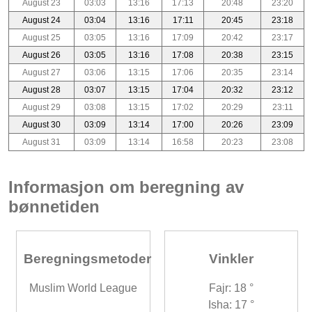
August 23
03:03
13:16
17:13
20:48
23:20
August 24
03:04
13:16
17:11
20:45
23:18
August 25
03:05
13:16
17:09
20:42
23:17
August 26
03:05
13:16
17:08
20:38
23:15
August 27
03:06
13:15
17:06
20:35
23:14
August 28
03:07
13:15
17:04
20:32
23:12
August 29
03:08
13:15
17:02
20:29
23:11
August 30
03:09
13:14
17:00
20:26
23:09
August 31
03:09
13:14
16:58
20:23
23:08
Informasjon om beregning av
bønnetiden
Beregningsmetoder
Vinkler
Muslim World League
Fajr: 18 °
Isha: 17 °