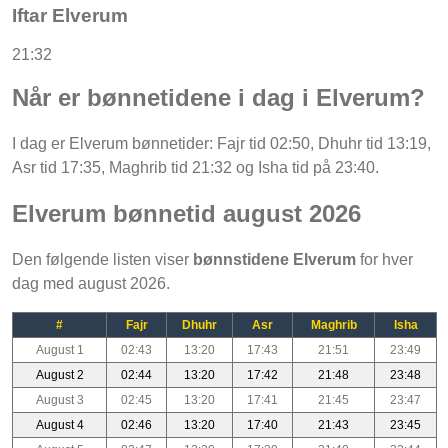
Iftar Elverum
21:32
Når er bønnetidene i dag i Elverum?
I dag er Elverum bønnetider: Fajr tid 02:50, Dhuhr tid 13:19,
Asr tid 17:35, Maghrib tid 21:32 og Isha tid på 23:40.
Elverum bønnetid august 2026
Den følgende listen viser
bønnstidene Elverum
for hver
dag med august 2026.
#
Fajr
Dhuhr
Asr
Maghrib
Isha
August 1
02:43
13:20
17:43
21:51
23:49
August 2
02:44
13:20
17:42
21:48
23:48
August 3
02:45
13:20
17:41
21:45
23:47
August 4
02:46
13:20
17:40
21:43
23:45