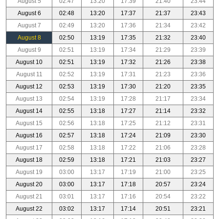
August 5
02:47
13:20
17:39
21:40
23:44
August 6
02:48
13:20
17:37
21:37
23:43
August 7
02:49
13:20
17:36
21:34
23:42
August 8
02:50
13:19
17:35
21:32
23:40
August 9
02:51
13:19
17:34
21:29
23:39
August 10
02:51
13:19
17:32
21:26
23:38
August 11
02:52
13:19
17:31
21:23
23:36
August 12
02:53
13:19
17:30
21:20
23:35
August 13
02:54
13:19
17:28
21:17
23:34
August 14
02:55
13:18
17:27
21:14
23:32
August 15
02:56
13:18
17:25
21:12
23:31
August 16
02:57
13:18
17:24
21:09
23:30
August 17
02:58
13:18
17:22
21:06
23:28
August 18
02:59
13:18
17:21
21:03
23:27
August 19
03:00
13:17
17:19
21:00
23:25
August 20
03:00
13:17
17:18
20:57
23:24
August 21
03:01
13:17
17:16
20:54
23:22
August 22
03:02
13:17
17:14
20:51
23:21