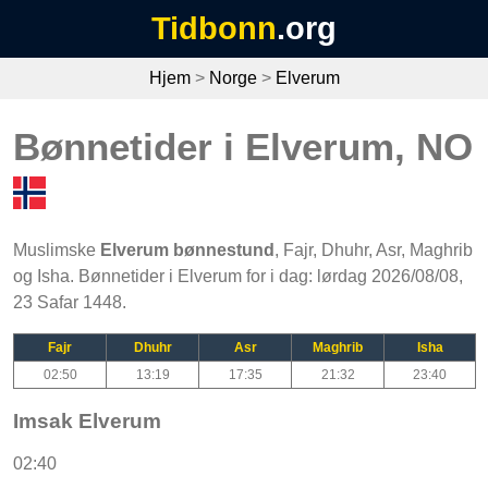
Tidbonn
.org
Hjem
>
Norge
>
Elverum
Bønnetider i Elverum, NO
Muslimske
Elverum bønnestund
, Fajr, Dhuhr, Asr, Maghrib
og Isha. Bønnetider i Elverum for i dag: lørdag 2026/08/08,
23 Safar 1448.
Fajr
Dhuhr
Asr
Maghrib
Isha
02:50
13:19
17:35
21:32
23:40
Imsak Elverum
02:40