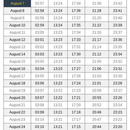
August 7
02:57
13:24
17:39
21:30
23:42
August 8
02:58
13:24
17:38
21:28
23:41
August 9
02:58
13:24
17:37
21:25
23:40
August 10
02:59
13:24
17:35
21:22
23:39
August 11
03:00
13:23
17:34
21:20
23:37
August 12
03:01
13:23
17:33
21:17
23:36
August 13
03:02
13:23
17:31
21:14
23:35
August 14
03:03
13:23
17:30
21:12
23:34
August 15
03:03
13:23
17:29
21:09
23:32
August 16
03:04
13:23
17:27
21:06
23:31
August 17
03:05
13:22
17:26
21:03
23:30
August 18
03:06
13:22
17:24
21:01
23:28
August 19
03:07
13:22
17:23
20:58
23:27
August 20
03:07
13:22
17:21
20:55
23:26
August 21
03:08
13:21
17:20
20:52
23:24
August 22
03:09
13:21
17:18
20:49
23:23
August 23
03:10
13:21
17:17
20:47
23:22
August 24
03:10
13:21
17:15
20:44
23:20