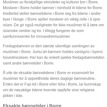
Muslimer av forskjellige etnisiteter og kulturer bor i Borre.
Moskeer i Borre holder bønner i henhold til tidene for Borre.
Imidlertid skiller bønnetidene i Borre seg fra tidene i andre
byer i Norge. I Borre spiller moskeer en viktig rolle i å spre
islam. De gir også muligheter for ikke-muslimer til å lære om
islamske verdier og tro. I tillegg fungerer de som
samfunnssentre for innvandrermuslimer.
Fredagsbønnen er den største ukentlige samlingen av
muslimer i Borre. Jumu'ah-bønnen holdes vanligvis i byens
hovedmoskeer. Her kan du enkelt sjekke fredagsbønnetiden
samt andre bønnetider i Borre.
Å vite de eksakte bønnetidene i Borre er essensielt for
muslimer for å opprettholde deres daglige bønnerutine.
Enten det er Fajr-tid i Borre eller Isha i Borre, lar kunnskap
om de nøyaktige tidene troende oppfylle sine religiøse
plikter i tide.
Eksakte bønnetider i Borre