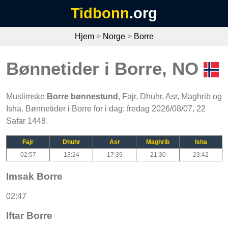
Tidbonn
.org
Hjem
>
Norge
>
Borre
Bønnetider i Borre, NO
Muslimske
Borre bønnestund
, Fajr, Dhuhr, Asr, Maghrib og
Isha. Bønnetider i Borre for i dag: fredag 2026/08/07, 22
Safar 1448.
Fajr
Dhuhr
Asr
Maghrib
Isha
02:57
13:24
17:39
21:30
23:42
Imsak Borre
02:47
Iftar Borre