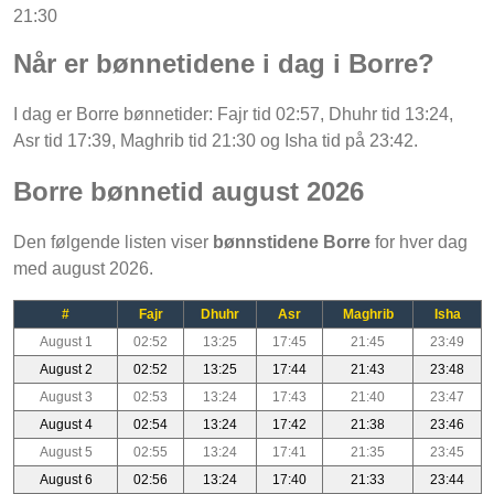
21:30
Når er bønnetidene i dag i Borre?
I dag er Borre bønnetider: Fajr tid 02:57, Dhuhr tid 13:24,
Asr tid 17:39, Maghrib tid 21:30 og Isha tid på 23:42.
Borre bønnetid august 2026
Den følgende listen viser
bønnstidene Borre
for hver dag
med august 2026.
#
Fajr
Dhuhr
Asr
Maghrib
Isha
August 1
02:52
13:25
17:45
21:45
23:49
August 2
02:52
13:25
17:44
21:43
23:48
August 3
02:53
13:24
17:43
21:40
23:47
August 4
02:54
13:24
17:42
21:38
23:46
August 5
02:55
13:24
17:41
21:35
23:45
August 6
02:56
13:24
17:40
21:33
23:44