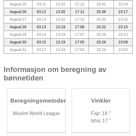
August 25
03:11
13:20
17:13
20:41
23:19
August 26
03:12
13:20
17:12
20:38
23:17
August 27
03:13
13:20
17:10
20:35
23:16
August 28
03:13
13:19
17:08
20:32
23:15
August 29
03:14
13:19
17:07
20:29
23:13
August 30
03:15
13:19
17:05
20:26
23:09
August 31
03:17
13:19
17:03
20:24
23:03
Informasjon om beregning av
bønnetiden
Beregningsmetoder
Vinkler
Muslim World League
Fajr: 18 °
Isha: 17 °