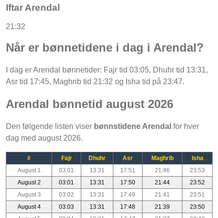
Iftar Arendal
21:32
Når er bønnetidene i dag i Arendal?
I dag er Arendal bønnetider: Fajr tid 03:05, Dhuhr tid 13:31,
Asr tid 17:45, Maghrib tid 21:32 og Isha tid på 23:47.
Arendal bønnetid august 2026
Den følgende listen viser
bønnstidene Arendal
for hver
dag med august 2026.
#
Fajr
Dhuhr
Asr
Maghrib
Isha
August 1
03:01
13:31
17:51
21:46
23:53
August 2
03:01
13:31
17:50
21:44
23:52
August 3
03:02
13:31
17:49
21:41
23:51
August 4
03:03
13:31
17:48
21:39
23:50