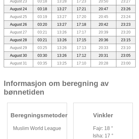
August 23
03:18
13:28
17:23
20:50
23:27
August 24
03:18
13:27
17:21
20:47
23:26
August 25
03:19
13:27
17:20
20:45
23:24
August 26
03:20
13:27
17:18
20:42
23:23
August 27
03:21
13:26
17:17
20:39
23:20
August 28
03:21
13:26
17:15
20:36
23:15
August 29
03:25
13:26
17:13
20:33
23:10
August 30
03:30
13:26
17:12
20:31
23:05
August 31
03:35
13:25
17:10
20:28
23:00
Informasjon om beregning av
bønnetiden
Beregningsmetoder
Vinkler
Muslim World League
Fajr: 18 °
Isha: 17 °