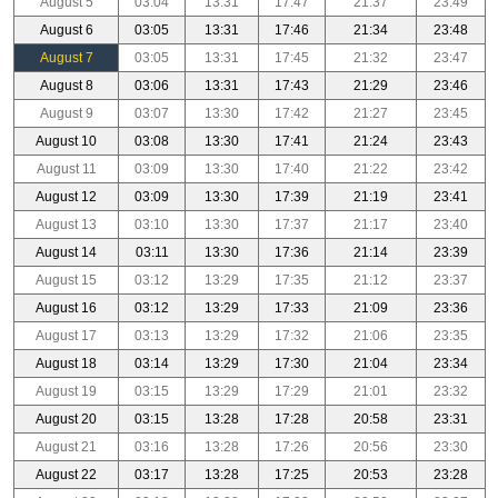
August 5
03:04
13:31
17:47
21:37
23:49
August 6
03:05
13:31
17:46
21:34
23:48
August 7
03:05
13:31
17:45
21:32
23:47
August 8
03:06
13:31
17:43
21:29
23:46
August 9
03:07
13:30
17:42
21:27
23:45
August 10
03:08
13:30
17:41
21:24
23:43
August 11
03:09
13:30
17:40
21:22
23:42
August 12
03:09
13:30
17:39
21:19
23:41
August 13
03:10
13:30
17:37
21:17
23:40
August 14
03:11
13:30
17:36
21:14
23:39
August 15
03:12
13:29
17:35
21:12
23:37
August 16
03:12
13:29
17:33
21:09
23:36
August 17
03:13
13:29
17:32
21:06
23:35
August 18
03:14
13:29
17:30
21:04
23:34
August 19
03:15
13:29
17:29
21:01
23:32
August 20
03:15
13:28
17:28
20:58
23:31
August 21
03:16
13:28
17:26
20:56
23:30
August 22
03:17
13:28
17:25
20:53
23:28