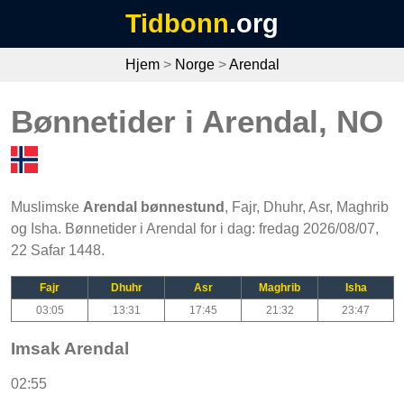
Tidbonn
.org
Hjem
>
Norge
>
Arendal
Bønnetider i Arendal, NO
Muslimske
Arendal bønnestund
, Fajr, Dhuhr, Asr, Maghrib
og Isha. Bønnetider i Arendal for i dag: fredag 2026/08/07,
22 Safar 1448.
Fajr
Dhuhr
Asr
Maghrib
Isha
03:05
13:31
17:45
21:32
23:47
Imsak Arendal
02:55