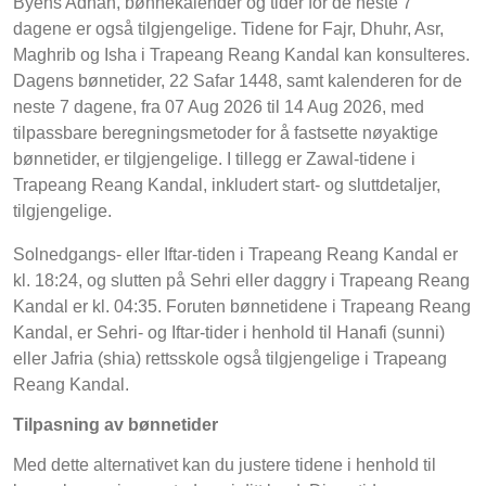
Byens Adhan, bønnekalender og tider for de neste 7
dagene er også tilgjengelige. Tidene for Fajr, Dhuhr, Asr,
Maghrib og Isha i Trapeang Reang Kandal kan konsulteres.
Dagens bønnetider, 22 Safar 1448, samt kalenderen for de
neste 7 dagene, fra 07 Aug 2026 til 14 Aug 2026, med
tilpassbare beregningsmetoder for å fastsette nøyaktige
bønnetider, er tilgjengelige. I tillegg er Zawal-tidene i
Trapeang Reang Kandal, inkludert start- og sluttdetaljer,
tilgjengelige.
Solnedgangs- eller Iftar-tiden i Trapeang Reang Kandal er
kl. 18:24, og slutten på Sehri eller daggry i Trapeang Reang
Kandal er kl. 04:35. Foruten bønnetidene i Trapeang Reang
Kandal, er Sehri- og Iftar-tider i henhold til Hanafi (sunni)
eller Jafria (shia) rettsskole også tilgjengelige i Trapeang
Reang Kandal.
Tilpasning av bønnetider
Med dette alternativet kan du justere tidene i henhold til