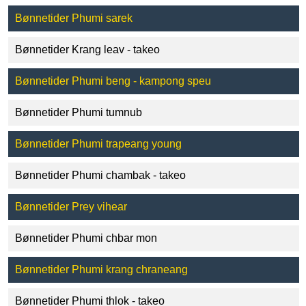
Bønnetider Phumi sarek
Bønnetider Krang leav - takeo
Bønnetider Phumi beng - kampong speu
Bønnetider Phumi tumnub
Bønnetider Phumi trapeang young
Bønnetider Phumi chambak - takeo
Bønnetider Prey vihear
Bønnetider Phumi chbar mon
Bønnetider Phumi krang chraneang
Bønnetider Phumi thlok - takeo