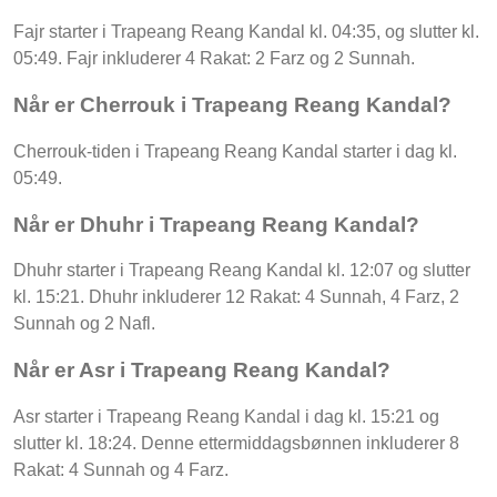
Fajr starter i Trapeang Reang Kandal kl. 04:35, og slutter kl.
05:49. Fajr inkluderer 4 Rakat: 2 Farz og 2 Sunnah.
Når er Cherrouk i Trapeang Reang Kandal?
Cherrouk-tiden i Trapeang Reang Kandal starter i dag kl.
05:49.
Når er Dhuhr i Trapeang Reang Kandal?
Dhuhr starter i Trapeang Reang Kandal kl. 12:07 og slutter
kl. 15:21. Dhuhr inkluderer 12 Rakat: 4 Sunnah, 4 Farz, 2
Sunnah og 2 Nafl.
Når er Asr i Trapeang Reang Kandal?
Asr starter i Trapeang Reang Kandal i dag kl. 15:21 og
slutter kl. 18:24. Denne ettermiddagsbønnen inkluderer 8
Rakat: 4 Sunnah og 4 Farz.