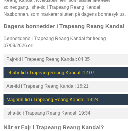
Reang Kandal: Kveldsbønnen, som starter like etter
solnedgang, Isha-tid i Trapeang Reang Kandal:
Nattbønnen, som markerer slutten på dagens bønnesyklus.
Dagens bønnetider i Trapeang Reang Kandal
Bønnetidene i Trapeang Reang Kandal for fredag
07/08/2026 er:
Fajr-tid i Trapeang Reang Kandal: 04:35
Dhuhr-tid i Trapeang Reang Kandal: 12:07
Asr-tid i Trapeang Reang Kandal: 15:21
Maghrib-tid i Trapeang Reang Kandal: 18:24
Isha-tid i Trapeang Reang Kandal: 19:34
Når er Fajr i Trapeang Reang Kandal?