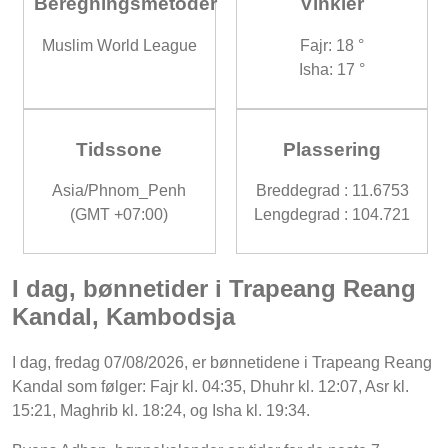
Beregningsmetoder
Vinkler
Muslim World League
Fajr: 18 °
Isha: 17 °
Tidssone
Plassering
Asia/Phnom_Penh
Breddegrad : 11.6753
(GMT +07:00)
Lengdegrad : 104.721
I dag, bønnetider i Trapeang Reang
Kandal, Kambodsja
I dag, fredag 07/08/2026, er bønnetidene i Trapeang Reang
Kandal som følger: Fajr kl. 04:35, Dhuhr kl. 12:07, Asr kl.
15:21, Maghrib kl. 18:24, og Isha kl. 19:34.