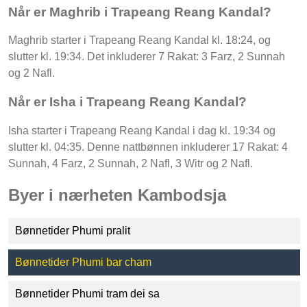
Når er Maghrib i Trapeang Reang Kandal?
Maghrib starter i Trapeang Reang Kandal kl. 18:24, og
slutter kl. 19:34. Det inkluderer 7 Rakat: 3 Farz, 2 Sunnah
og 2 Nafl.
Når er Isha i Trapeang Reang Kandal?
Isha starter i Trapeang Reang Kandal i dag kl. 19:34 og
slutter kl. 04:35. Denne nattbønnen inkluderer 17 Rakat: 4
Sunnah, 4 Farz, 2 Sunnah, 2 Nafl, 3 Witr og 2 Nafl.
Byer i nærheten Kambodsja
Bønnetider Phumi pralit
Bønnetider Phumi bar cham
Bønnetider Phumi tram dei sa