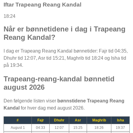
Iftar Trapeang Reang Kandal
18:24
Når er bønnetidene i dag i Trapeang
Reang Kandal?
I dag er Trapeang Reang Kandal bønnetider: Fajr tid 04:35,
Dhuhr tid 12:07, Asr tid 15:21, Maghrib tid 18:24 og Isha tid
på 19:34.
Trapeang-reang-kandal bønnetid
august 2026
Den følgende listen viser
bønnstidene Trapeang Reang
Kandal
for hver dag med august 2026.
#
Fajr
Dhuhr
Asr
Maghrib
Isha
August 1
04:33
12:07
15:25
18:26
19:37