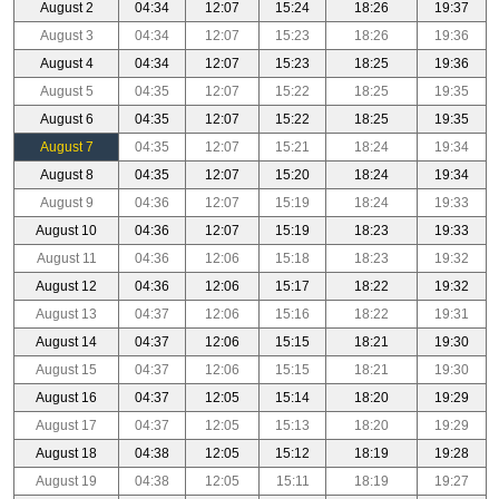
August 2
04:34
12:07
15:24
18:26
19:37
August 3
04:34
12:07
15:23
18:26
19:36
August 4
04:34
12:07
15:23
18:25
19:36
August 5
04:35
12:07
15:22
18:25
19:35
August 6
04:35
12:07
15:22
18:25
19:35
August 7
04:35
12:07
15:21
18:24
19:34
August 8
04:35
12:07
15:20
18:24
19:34
August 9
04:36
12:07
15:19
18:24
19:33
August 10
04:36
12:07
15:19
18:23
19:33
August 11
04:36
12:06
15:18
18:23
19:32
August 12
04:36
12:06
15:17
18:22
19:32
August 13
04:37
12:06
15:16
18:22
19:31
August 14
04:37
12:06
15:15
18:21
19:30
August 15
04:37
12:06
15:15
18:21
19:30
August 16
04:37
12:05
15:14
18:20
19:29
August 17
04:37
12:05
15:13
18:20
19:29
August 18
04:38
12:05
15:12
18:19
19:28
August 19
04:38
12:05
15:11
18:19
19:27