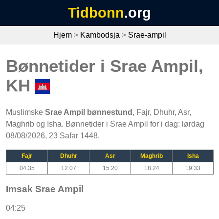
Tidbonn
.org
Hjem
>
Kambodsja
>
Srae-ampil
Bønnetider i Srae Ampil,
KH
Muslimske
Srae Ampil bønnestund
, Fajr, Dhuhr, Asr,
Maghrib og Isha. Bønnetider i Srae Ampil for i dag: lørdag
08/08/2026, 23 Safar 1448.
Fajr
Dhuhr
Asr
Maghrib
Isha
04:35
12:07
15:20
18:24
19:33
Imsak Srae Ampil
04:25