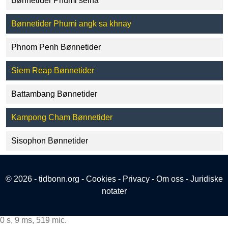
Bønnetider Phumi seiha
Bønnetider Phumi angk sa khnay
Phnom Penh Bønnetider
Siem Reap Bønnetider
Battambang Bønnetider
Kampong Cham Bønnetider
Sisophon Bønnetider
© 2026 - tidbonn.org -
Cookies
-
Privacy
-
Om oss
-
Juridiske
notater
0 s, 9 ms, 519 mic.