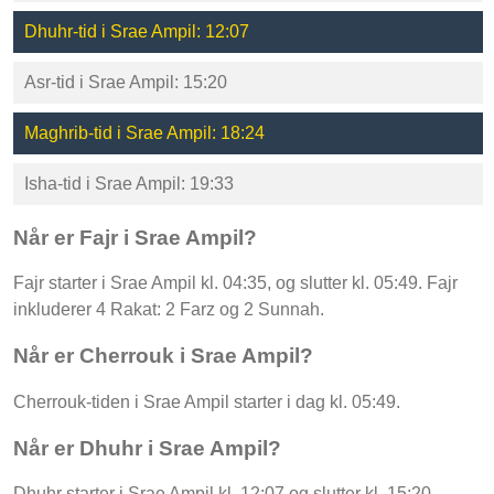
Dhuhr-tid i Srae Ampil: 12:07
Asr-tid i Srae Ampil: 15:20
Maghrib-tid i Srae Ampil: 18:24
Isha-tid i Srae Ampil: 19:33
Når er Fajr i Srae Ampil?
Fajr starter i Srae Ampil kl. 04:35, og slutter kl. 05:49. Fajr
inkluderer 4 Rakat: 2 Farz og 2 Sunnah.
Når er Cherrouk i Srae Ampil?
Cherrouk-tiden i Srae Ampil starter i dag kl. 05:49.
Når er Dhuhr i Srae Ampil?
Dhuhr starter i Srae Ampil kl. 12:07 og slutter kl. 15:20.