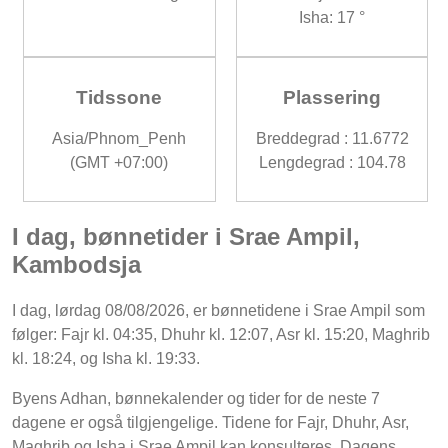
Isha: 17 °
Tidssone
Plassering
Asia/Phnom_Penh
Breddegrad : 11.6772
(GMT +07:00)
Lengdegrad : 104.78
I dag, bønnetider i Srae Ampil,
Kambodsja
I dag, lørdag 08/08/2026, er bønnetidene i Srae Ampil som
følger: Fajr kl. 04:35, Dhuhr kl. 12:07, Asr kl. 15:20, Maghrib
kl. 18:24, og Isha kl. 19:33.
Byens Adhan, bønnekalender og tider for de neste 7
dagene er også tilgjengelige. Tidene for Fajr, Dhuhr, Asr,
Maghrib og Isha i Srae Ampil kan konsulteres. Dagens