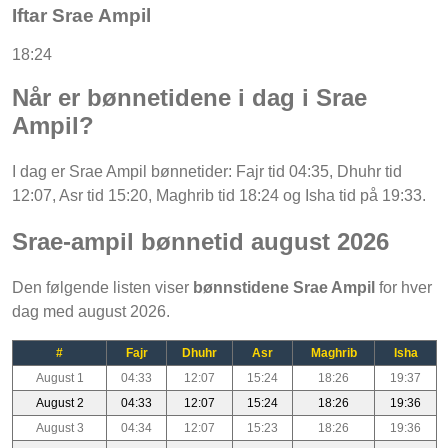
Iftar Srae Ampil
18:24
Når er bønnetidene i dag i Srae
Ampil?
I dag er Srae Ampil bønnetider: Fajr tid 04:35, Dhuhr tid
12:07, Asr tid 15:20, Maghrib tid 18:24 og Isha tid på 19:33.
Srae-ampil bønnetid august 2026
Den følgende listen viser
bønnstidene Srae Ampil
for hver
dag med august 2026.
#
Fajr
Dhuhr
Asr
Maghrib
Isha
August 1
04:33
12:07
15:24
18:26
19:37
August 2
04:33
12:07
15:24
18:26
19:36
August 3
04:34
12:07
15:23
18:26
19:36