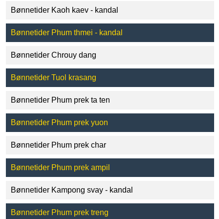
Bønnetider Kaoh kaev - kandal
Bønnetider Phum thmei - kandal
Bønnetider Chrouy dang
Bønnetider Tuol krasang
Bønnetider Phum prek ta ten
Bønnetider Phum prek yuon
Bønnetider Phum prek char
Bønnetider Phum prek ampil
Bønnetider Kampong svay - kandal
Bønnetider Phum prek treng