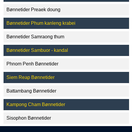
Bønnetider Preaek doung
Bønnetider Phum kanleng krabei
Bønnetider Samraong thum
Bønnetider Sambuor - kandal
Phnom Penh Bønnetider
Siem Reap Bønnetider
Battambang Bønnetider
Kampong Cham Bønnetider
Sisophon Bønnetider