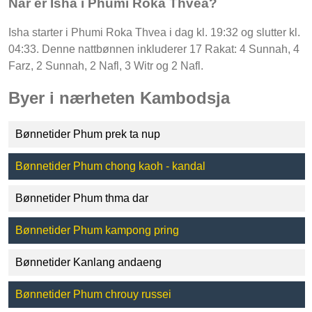
Når er Isha i Phumi Roka Thvea?
Isha starter i Phumi Roka Thvea i dag kl. 19:32 og slutter kl.
04:33. Denne nattbønnen inkluderer 17 Rakat: 4 Sunnah, 4
Farz, 2 Sunnah, 2 Nafl, 3 Witr og 2 Nafl.
Byer i nærheten Kambodsja
Bønnetider Phum prek ta nup
Bønnetider Phum chong kaoh - kandal
Bønnetider Phum thma dar
Bønnetider Phum kampong pring
Bønnetider Kanlang andaeng
Bønnetider Phum chrouy russei