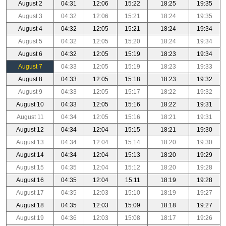
August 2
04:31
12:06
15:22
18:25
19:35
August 3
04:32
12:06
15:21
18:24
19:35
August 4
04:32
12:05
15:21
18:24
19:34
August 5
04:32
12:05
15:20
18:24
19:34
August 6
04:32
12:05
15:19
18:23
19:34
August 7
04:33
12:05
15:19
18:23
19:33
August 8
04:33
12:05
15:18
18:23
19:32
August 9
04:33
12:05
15:17
18:22
19:32
August 10
04:33
12:05
15:16
18:22
19:31
August 11
04:34
12:05
15:16
18:21
19:31
August 12
04:34
12:04
15:15
18:21
19:30
August 13
04:34
12:04
15:14
18:20
19:30
August 14
04:34
12:04
15:13
18:20
19:29
August 15
04:35
12:04
15:12
18:20
19:28
August 16
04:35
12:04
15:11
18:19
19:28
August 17
04:35
12:03
15:10
18:19
19:27
August 18
04:35
12:03
15:09
18:18
19:27
August 19
04:36
12:03
15:08
18:17
19:26