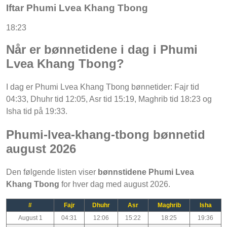
Iftar Phumi Lvea Khang Tbong
18:23
Når er bønnetidene i dag i Phumi
Lvea Khang Tbong?
I dag er Phumi Lvea Khang Tbong bønnetider: Fajr tid
04:33, Dhuhr tid 12:05, Asr tid 15:19, Maghrib tid 18:23 og
Isha tid på 19:33.
Phumi-lvea-khang-tbong bønnetid
august 2026
Den følgende listen viser
bønnstidene Phumi Lvea
Khang Tbong
for hver dag med august 2026.
#
Fajr
Dhuhr
Asr
Maghrib
Isha
August 1
04:31
12:06
15:22
18:25
19:36