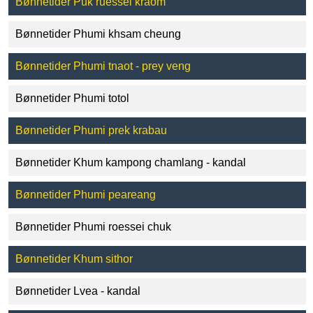
Bønnetider Puk ruessei kraom
Bønnetider Phumi khsam cheung
Bønnetider Phumi tnaot - prey veng
Bønnetider Phumi totol
Bønnetider Phumi prek krabau
Bønnetider Khum kampong chamlang - kandal
Bønnetider Phumi peareang
Bønnetider Phumi roessei chuk
Bønnetider Khum sithor
Bønnetider Lvea - kandal