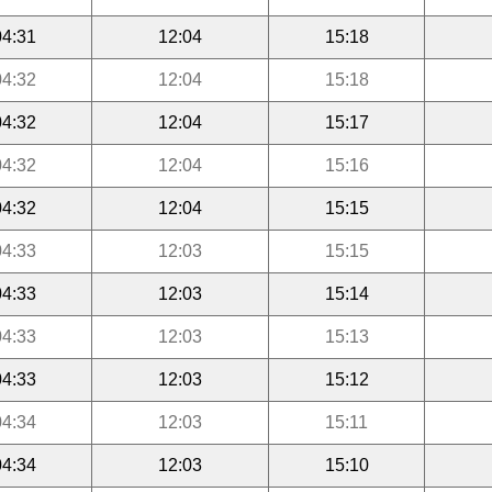
04:31
12:04
15:18
04:32
12:04
15:18
04:32
12:04
15:17
04:32
12:04
15:16
04:32
12:04
15:15
04:33
12:03
15:15
04:33
12:03
15:14
04:33
12:03
15:13
04:33
12:03
15:12
04:34
12:03
15:11
04:34
12:03
15:10