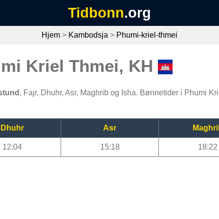
Tidbonn
.org
Hjem
>
Kambodsja
>
Phumi-kriel-thmei
umi Kriel Thmei, KH
stund
, Fajr, Dhuhr, Asr, Maghrib og Isha. Bønnetider i Phumi Kr
Dhuhr
Asr
Maghri
12:04
15:18
18:22