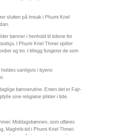
rer slutten på Imsak i Phumi Kriel
adan.
der bønner i henhold til tidene for
bodsja. I Phumi Kriel Thmei spiller
rdier og tro. I tillegg fungerer de som
holdes vanligvis i byens
i.
daglige bønnerutine. Enten det er Fajr-
lle sine religiøse plikter i tide.
 Thmei: Middagsbønnen, som utføres
g, Maghrib-tid i Phumi Kriel Thmei: