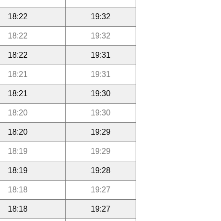
18:22
19:32
18:22
19:32
18:22
19:31
18:21
19:31
18:21
19:30
18:20
19:30
18:20
19:29
18:19
19:29
18:19
19:28
18:18
19:27
18:18
19:27