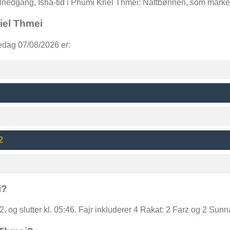
olnedgang, Isha-tid i Phumi Kriel Thmei: Nattbønnen, som mark
iel Thmei
edag 07/08/2026 er:
2
i?
32, og slutter kl. 05:46. Fajr inkluderer 4 Rakat: 2 Farz og 2 Sunn