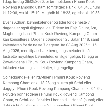
I dag, lørdag 08/08/2026, er bønnetidene i Phumi Kouk
Rovieng Kampong Cham som følger: Fajr kl. 04:34, Dhuhr
kl. 12:06, Asr kl. 15:19, Maghrib kl. 18:23, og Isha kl. 19:33.
Byens Adhan, bønnekalender og tider for de neste 7
dagene er også tilgjengelige. Tidene for Fajr, Dhuhr, Asr,
Maghrib og Isha i Phumi Kouk Rovieng Kampong Cham
kan konsulteres. Dagens bønnetider, 23 Safar 1448, samt
kalenderen for de neste 7 dagene, fra 08 Aug 2026 til 15
Aug 2026, med tilpassbare beregningsmetoder for å
fastsette nøyaktige bønnetider, er tilgjengelige. I tillegg er
Zawal-tidene i Phumi Kouk Rovieng Kampong Cham,
inkludert start- og sluttdetaljer, tilgjengelige.
Solnedgangs- eller Iftar-tiden i Phumi Kouk Rovieng
Kampong Cham er kl. 18:23, og slutten på Sehri eller
daggry i Phumi Kouk Rovieng Kampong Cham er kl. 04:34.
Foruten bønnetidene i Phumi Kouk Rovieng Kampong
Cham, er Sehri- og Iftar-tider i henhold til Hanafi (sunni) eller
Jafria (shia) rettsskole også tilgjengelige i Phumi Kouk