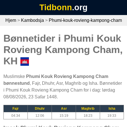
Tidbonn
.org
Hjem
>
Kambodsja
>
Phumi-kouk-rovieng-kampong-cham
Bønnetider i Phumi Kouk
Rovieng Kampong Cham,
KH
Muslimske
Phumi Kouk Rovieng Kampong Cham
bønnestund
, Fajr, Dhuhr, Asr, Maghrib og Isha. Bønnetider
i Phumi Kouk Rovieng Kampong Cham for i dag: lørdag
08/08/2026, 23 Safar 1448.
Fajr
Dhuhr
Asr
Maghrib
Isha
04:34
12:06
15:19
18:23
19:33