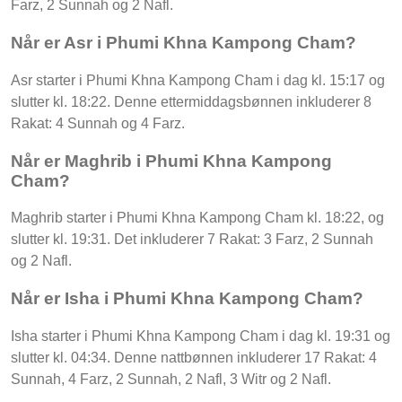
Farz, 2 Sunnah og 2 Nafl.
Når er Asr i Phumi Khna Kampong Cham?
Asr starter i Phumi Khna Kampong Cham i dag kl. 15:17 og
slutter kl. 18:22. Denne ettermiddagsbønnen inkluderer 8
Rakat: 4 Sunnah og 4 Farz.
Når er Maghrib i Phumi Khna Kampong
Cham?
Maghrib starter i Phumi Khna Kampong Cham kl. 18:22, og
slutter kl. 19:31. Det inkluderer 7 Rakat: 3 Farz, 2 Sunnah
og 2 Nafl.
Når er Isha i Phumi Khna Kampong Cham?
Isha starter i Phumi Khna Kampong Cham i dag kl. 19:31 og
slutter kl. 04:34. Denne nattbønnen inkluderer 17 Rakat: 4
Sunnah, 4 Farz, 2 Sunnah, 2 Nafl, 3 Witr og 2 Nafl.