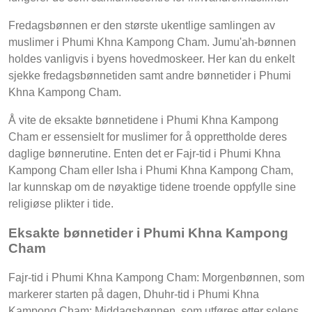
Fredagsbønnen er den største ukentlige samlingen av
muslimer i Phumi Khna Kampong Cham. Jumu'ah-bønnen
holdes vanligvis i byens hovedmoskeer. Her kan du enkelt
sjekke fredagsbønnetiden samt andre bønnetider i Phumi
Khna Kampong Cham.
Å vite de eksakte bønnetidene i Phumi Khna Kampong
Cham er essensielt for muslimer for å opprettholde deres
daglige bønnerutine. Enten det er Fajr-tid i Phumi Khna
Kampong Cham eller Isha i Phumi Khna Kampong Cham,
lar kunnskap om de nøyaktige tidene troende oppfylle sine
religiøse plikter i tide.
Eksakte bønnetider i Phumi Khna Kampong
Cham
Fajr-tid i Phumi Khna Kampong Cham: Morgenbønnen, som
markerer starten på dagen, Dhuhr-tid i Phumi Khna
Kampong Cham: Middagsbønnen, som utføres etter solens