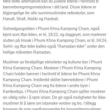
Med dette alternativet kan du justere tidene i henhold til
bønneberegningsmetodene i ditt land. Disse tidene er
tilgjengelige for alle sunnimuslimske rettsskoler, som
Hanafi, Shafi, Maliki og Hanbali.
Solnedgangstiden i Phumi Khna Kampong Cham, også
kjent som Iftar-tiden, er kl. 18:22, og daggryet, som markerer
slutten på Imsak i Phumi Khna Kampong Cham, er kl. 04:24.
Sehri- og Iftar-tider kalles også "Ramadan-tider" under den
hellige måneden Ramadan.
Muslimer av forskjellige etnisiteter og kulturer bor i Phumi
Khna Kampong Cham. Moskeer i Phumi Khna Kampong
Cham holder bønner i henhold til tidene for Phumi Khna
Kampong Cham. Imidlertid skiller bønnetidene i Phumi
Khna Kampong Cham seg fra tidene i andre byer i
Kambodsja. I Phumi Khna Kampong Cham spiller moskeer
en viktig rolle i å spre islam. De gir også muligheter for ikke-
muslimer til å lære om islamske verdier og tro. I tillegg
fungerer de som samfunnssentre for innvandrermuslimer.