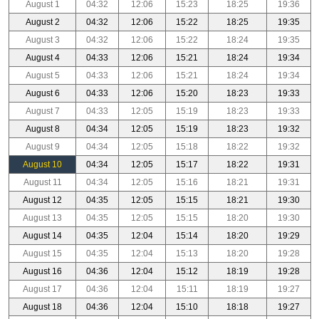
August 1
04:32
12:06
15:23
18:25
19:36
August 2
04:32
12:06
15:22
18:25
19:35
August 3
04:32
12:06
15:22
18:24
19:35
August 4
04:33
12:06
15:21
18:24
19:34
August 5
04:33
12:06
15:21
18:24
19:34
August 6
04:33
12:06
15:20
18:23
19:33
August 7
04:33
12:05
15:19
18:23
19:33
August 8
04:34
12:05
15:19
18:23
19:32
August 9
04:34
12:05
15:18
18:22
19:32
August 10
04:34
12:05
15:17
18:22
19:31
August 11
04:34
12:05
15:16
18:21
19:31
August 12
04:35
12:05
15:15
18:21
19:30
August 13
04:35
12:05
15:15
18:20
19:30
August 14
04:35
12:04
15:14
18:20
19:29
August 15
04:35
12:04
15:13
18:20
19:28
August 16
04:36
12:04
15:12
18:19
19:28
August 17
04:36
12:04
15:11
18:19
19:27
August 18
04:36
12:04
15:10
18:18
19:27