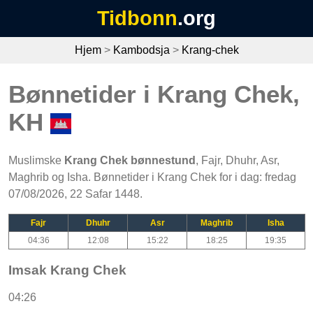
Tidbonn
.org
Hjem
>
Kambodsja
>
Krang-chek
Bønnetider i Krang Chek,
KH
Muslimske
Krang Chek bønnestund
, Fajr, Dhuhr, Asr,
Maghrib og Isha. Bønnetider i Krang Chek for i dag: fredag
07/08/2026, 22 Safar 1448.
Fajr
Dhuhr
Asr
Maghrib
Isha
04:36
12:08
15:22
18:25
19:35
Imsak Krang Chek
04:26