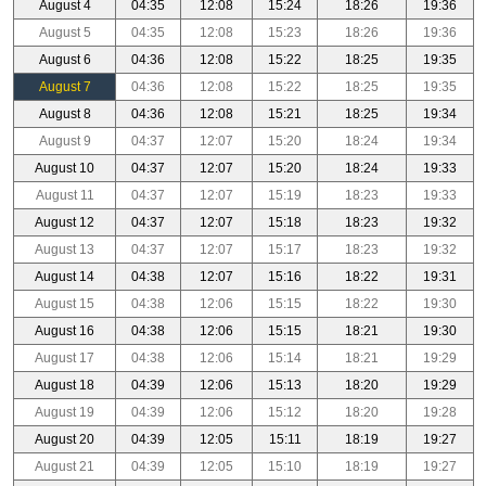
August 4
04:35
12:08
15:24
18:26
19:36
August 5
04:35
12:08
15:23
18:26
19:36
August 6
04:36
12:08
15:22
18:25
19:35
August 7
04:36
12:08
15:22
18:25
19:35
August 8
04:36
12:08
15:21
18:25
19:34
August 9
04:37
12:07
15:20
18:24
19:34
August 10
04:37
12:07
15:20
18:24
19:33
August 11
04:37
12:07
15:19
18:23
19:33
August 12
04:37
12:07
15:18
18:23
19:32
August 13
04:37
12:07
15:17
18:23
19:32
August 14
04:38
12:07
15:16
18:22
19:31
August 15
04:38
12:06
15:15
18:22
19:30
August 16
04:38
12:06
15:15
18:21
19:30
August 17
04:38
12:06
15:14
18:21
19:29
August 18
04:39
12:06
15:13
18:20
19:29
August 19
04:39
12:06
15:12
18:20
19:28
August 20
04:39
12:05
15:11
18:19
19:27
August 21
04:39
12:05
15:10
18:19
19:27