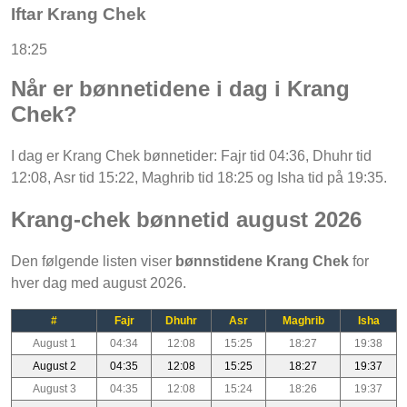
Iftar Krang Chek
18:25
Når er bønnetidene i dag i Krang
Chek?
I dag er Krang Chek bønnetider: Fajr tid 04:36, Dhuhr tid
12:08, Asr tid 15:22, Maghrib tid 18:25 og Isha tid på 19:35.
Krang-chek bønnetid august 2026
Den følgende listen viser
bønnstidene Krang Chek
for
hver dag med august 2026.
#
Fajr
Dhuhr
Asr
Maghrib
Isha
August 1
04:34
12:08
15:25
18:27
19:38
August 2
04:35
12:08
15:25
18:27
19:37
August 3
04:35
12:08
15:24
18:26
19:37