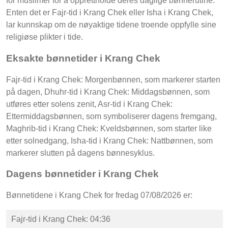
for muslimer for å opprettholde deres daglige bønnerutine.
Enten det er Fajr-tid i Krang Chek eller Isha i Krang Chek,
lar kunnskap om de nøyaktige tidene troende oppfylle sine
religiøse plikter i tide.
Eksakte bønnetider i Krang Chek
Fajr-tid i Krang Chek: Morgenbønnen, som markerer starten
på dagen, Dhuhr-tid i Krang Chek: Middagsbønnen, som
utføres etter solens zenit, Asr-tid i Krang Chek:
Ettermiddagsbønnen, som symboliserer dagens fremgang,
Maghrib-tid i Krang Chek: Kveldsbønnen, som starter like
etter solnedgang, Isha-tid i Krang Chek: Nattbønnen, som
markerer slutten på dagens bønnesyklus.
Dagens bønnetider i Krang Chek
Bønnetidene i Krang Chek for fredag 07/08/2026 er:
Fajr-tid i Krang Chek: 04:36