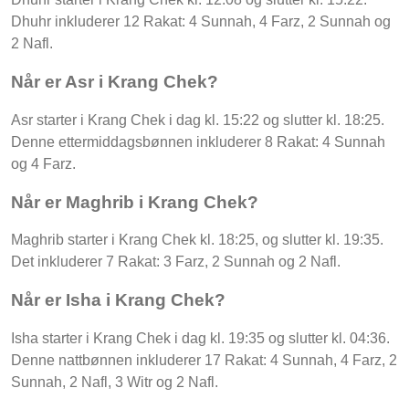
Dhuhr inkluderer 12 Rakat: 4 Sunnah, 4 Farz, 2 Sunnah og
2 Nafl.
Når er Asr i Krang Chek?
Asr starter i Krang Chek i dag kl. 15:22 og slutter kl. 18:25.
Denne ettermiddagsbønnen inkluderer 8 Rakat: 4 Sunnah
og 4 Farz.
Når er Maghrib i Krang Chek?
Maghrib starter i Krang Chek kl. 18:25, og slutter kl. 19:35.
Det inkluderer 7 Rakat: 3 Farz, 2 Sunnah og 2 Nafl.
Når er Isha i Krang Chek?
Isha starter i Krang Chek i dag kl. 19:35 og slutter kl. 04:36.
Denne nattbønnen inkluderer 17 Rakat: 4 Sunnah, 4 Farz, 2
Sunnah, 2 Nafl, 3 Witr og 2 Nafl.