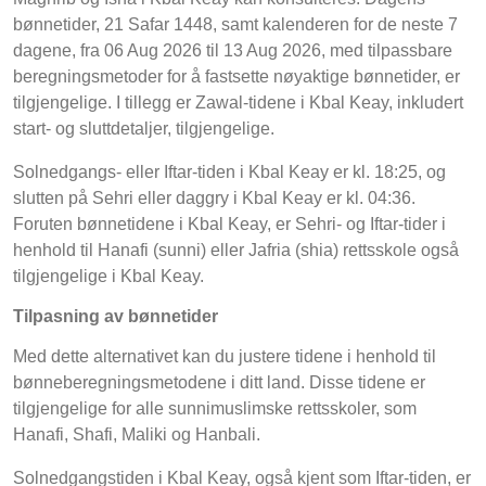
bønnetider, 21 Safar 1448, samt kalenderen for de neste 7
dagene, fra 06 Aug 2026 til 13 Aug 2026, med tilpassbare
beregningsmetoder for å fastsette nøyaktige bønnetider, er
tilgjengelige. I tillegg er Zawal-tidene i Kbal Keay, inkludert
start- og sluttdetaljer, tilgjengelige.
Solnedgangs- eller Iftar-tiden i Kbal Keay er kl. 18:25, og
slutten på Sehri eller daggry i Kbal Keay er kl. 04:36.
Foruten bønnetidene i Kbal Keay, er Sehri- og Iftar-tider i
henhold til Hanafi (sunni) eller Jafria (shia) rettsskole også
tilgjengelige i Kbal Keay.
Tilpasning av bønnetider
Med dette alternativet kan du justere tidene i henhold til
bønneberegningsmetodene i ditt land. Disse tidene er
tilgjengelige for alle sunnimuslimske rettsskoler, som
Hanafi, Shafi, Maliki og Hanbali.
Solnedgangstiden i Kbal Keay, også kjent som Iftar-tiden, er