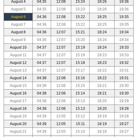
August 4
04:35
12:08
15:24
18:26
19:36
August 5
04:35
12:08
15:23
18:26
19:36
August 6
04:36
12:08
15:22
18:25
19:35
August 7
04:36
12:08
15:22
18:25
19:35
August 8
04:36
12:07
15:21
18:24
19:34
August 9
04:36
12:07
15:20
18:24
19:34
August 10
04:37
12:07
15:19
18:24
19:33
August 11
04:37
12:07
15:19
18:23
19:33
August 12
04:37
12:07
15:18
18:23
19:32
August 13
04:37
12:07
15:17
18:22
19:31
August 14
04:38
12:06
15:16
18:22
19:31
August 15
04:38
12:06
15:15
18:21
19:30
August 16
04:38
12:06
15:14
18:21
19:30
August 17
04:38
12:06
15:13
18:20
19:29
August 18
04:38
12:06
15:13
18:20
19:28
August 19
04:39
12:05
15:12
18:19
19:28
August 20
04:39
12:05
15:11
18:19
19:27
August 21
04:39
12:05
15:10
18:18
19:27