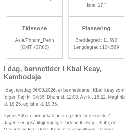
Isha: 17 °
Tidssone
Plassering
Asia/Phnom_Penh
Breddegrad : 11.592
(GMT +07:00)
Lengdegrad : 104.569
I dag, bønnetider i Kbal Keay,
Kambodsja
I dag, torsdag 06/08/2026, er bønnetidene i Kbal Keay som
følger: Fajr kl. 04:36, Dhuhr kl. 12:08, Asr kl. 15:22, Maghrib
kl. 18:25, og Isha kl. 19:35.
Byens Adhan, bønnekalender og tider for de neste 7
dagene er også tilgjengelige. Tidene for Fajr, Dhuhr, Asr,
Maghrib og Isha i Kbal Keay kan konsulteres. Dagens