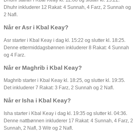
Dhuhr inkluderer 12 Rakat: 4 Sunnah, 4 Farz, 2 Sunnah og
2 Nafl.
Når er Asr i Kbal Keay?
Asr starter i Kbal Keay i dag kl. 15:22 og slutter kl. 18:25.
Denne ettermiddagsbønnen inkluderer 8 Rakat: 4 Sunnah
og 4 Farz.
Når er Maghrib i Kbal Keay?
Maghrib starter i Kbal Keay kl. 18:25, og slutter kl. 19:35.
Det inkluderer 7 Rakat: 3 Farz, 2 Sunnah og 2 Nafl.
Når er Isha i Kbal Keay?
Isha starter i Kbal Keay i dag kl. 19:35 og slutter kl. 04:36.
Denne nattbønnen inkluderer 17 Rakat: 4 Sunnah, 4 Farz, 2
Sunnah, 2 Nafl, 3 Witr og 2 Nafl.