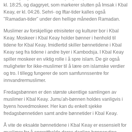
kl. 18:25, og daggryet, som markerer slutten på Imsak i Kbal
Keay, er kl. 04:26. Sehri- og Iftar-tider kalles også
"Ramadan-tider" under den hellige måneden Ramadan.
Muslimer av forskjellige etnisiteter og kulturer bor i Kbal
Keay. Moskeer i Kbal Keay holder bønner i henhold til
tidene for Kbal Keay. Imidlertid skiller bønnetidene i Kbal
Keay seg fra tidene i andre byer i Kambodsja. I Kbal Keay
spiller moskeer en viktig rolle i å spre islam. De gir også
muligheter for ikke-muslimer til å lære om islamske verdier
og tro. I tillegg fungerer de som samfunnssentre for
innvandrermuslimer.
Fredagsbønnen er den største ukentlige samlingen av
muslimer i Kbal Keay. Jumu'ah-bønnen holdes vanligvis i
byens hovedmoskeer. Her kan du enkelt sjekke
fredagsbønnetiden samt andre bønnetider i Kbal Keay.
Å vite de eksakte bønnetidene i Kbal Keay er essensielt for