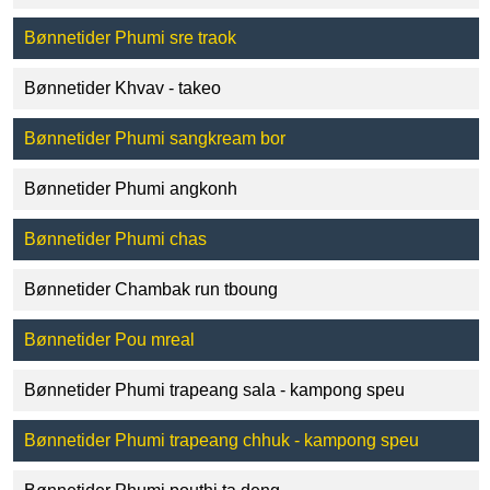
Bønnetider Phumi sre traok
Bønnetider Khvav - takeo
Bønnetider Phumi sangkream bor
Bønnetider Phumi angkonh
Bønnetider Phumi chas
Bønnetider Chambak run tboung
Bønnetider Pou mreal
Bønnetider Phumi trapeang sala - kampong speu
Bønnetider Phumi trapeang chhuk - kampong speu