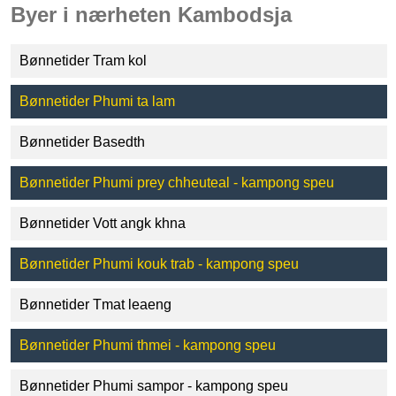
Byer i nærheten Kambodsja
Bønnetider Tram kol
Bønnetider Phumi ta lam
Bønnetider Basedth
Bønnetider Phumi prey chheuteal - kampong speu
Bønnetider Vott angk khna
Bønnetider Phumi kouk trab - kampong speu
Bønnetider Tmat leaeng
Bønnetider Phumi thmei - kampong speu
Bønnetider Phumi sampor - kampong speu