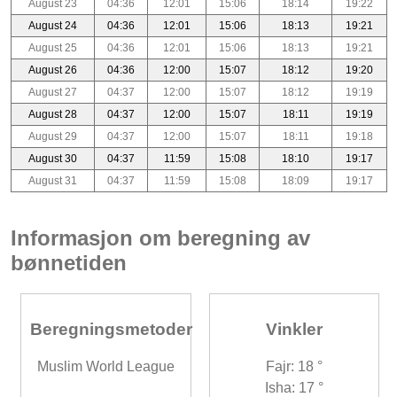
August 23
04:36
12:01
15:06
18:14
19:22
August 24
04:36
12:01
15:06
18:13
19:21
August 25
04:36
12:01
15:06
18:13
19:21
August 26
04:36
12:00
15:07
18:12
19:20
August 27
04:37
12:00
15:07
18:12
19:19
August 28
04:37
12:00
15:07
18:11
19:19
August 29
04:37
12:00
15:07
18:11
19:18
August 30
04:37
11:59
15:08
18:10
19:17
August 31
04:37
11:59
15:08
18:09
19:17
Informasjon om beregning av
bønnetiden
Beregningsmetoder
Vinkler
Muslim World League
Fajr: 18 °
Isha: 17 °