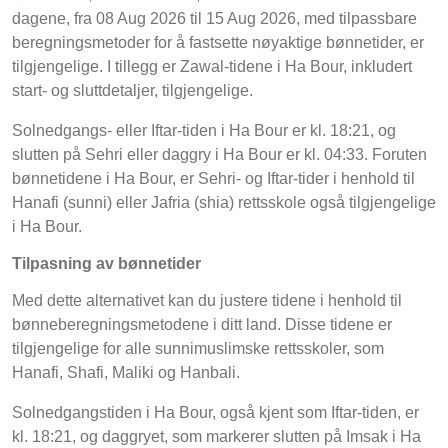
dagene, fra 08 Aug 2026 til 15 Aug 2026, med tilpassbare
beregningsmetoder for å fastsette nøyaktige bønnetider, er
tilgjengelige. I tillegg er Zawal-tidene i Ha Bour, inkludert
start- og sluttdetaljer, tilgjengelige.
Solnedgangs- eller Iftar-tiden i Ha Bour er kl. 18:21, og
slutten på Sehri eller daggry i Ha Bour er kl. 04:33. Foruten
bønnetidene i Ha Bour, er Sehri- og Iftar-tider i henhold til
Hanafi (sunni) eller Jafria (shia) rettsskole også tilgjengelige
i Ha Bour.
Tilpasning av bønnetider
Med dette alternativet kan du justere tidene i henhold til
bønneberegningsmetodene i ditt land. Disse tidene er
tilgjengelige for alle sunnimuslimske rettsskoler, som
Hanafi, Shafi, Maliki og Hanbali.
Solnedgangstiden i Ha Bour, også kjent som Iftar-tiden, er
kl. 18:21, og daggryet, som markerer slutten på Imsak i Ha