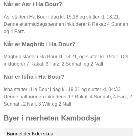
Når er Asr i Ha Bour?
Asr starter i Ha Bour i dag kl. 15:18 og slutter kl. 18:21.
Denne ettermiddagsbønnen inkluderer 8 Rakat: 4 Sunnah
og 4 Farz.
Når er Maghrib i Ha Bour?
Maghrib starter i Ha Bour kl. 18:21, og slutter kl. 19:31. Det
inkluderer 7 Rakat: 3 Farz, 2 Sunnah og 2 Nafl.
Når er Isha i Ha Bour?
Isha starter i Ha Bour i dag kl. 19:31 og slutter kl. 04:33.
Denne nattbønnen inkluderer 17 Rakat: 4 Sunnah, 4 Farz, 2
Sunnah, 2 Nafl, 3 Witr og 2 Nafl.
Byer i nærheten Kambodsja
Bønnetider Kdei skea