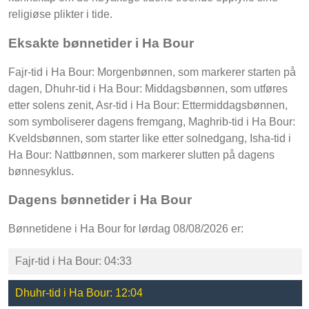
religiøse plikter i tide.
Eksakte bønnetider i Ha Bour
Fajr-tid i Ha Bour: Morgenbønnen, som markerer starten på
dagen, Dhuhr-tid i Ha Bour: Middagsbønnen, som utføres
etter solens zenit, Asr-tid i Ha Bour: Ettermiddagsbønnen,
som symboliserer dagens fremgang, Maghrib-tid i Ha Bour:
Kveldsbønnen, som starter like etter solnedgang, Isha-tid i
Ha Bour: Nattbønnen, som markerer slutten på dagens
bønnesyklus.
Dagens bønnetider i Ha Bour
Bønnetidene i Ha Bour for lørdag 08/08/2026 er:
Fajr-tid i Ha Bour: 04:33
Dhuhr-tid i Ha Bour: 12:04