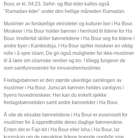
Bour, er kl. 04:23. Sehri- og Iftar-tider kalles også
"Ramadan-tider" under den hellige måneden Ramadan.
Muslimer av forskjellige etnisiteter og kulturer bor i Ha Bour.
Moskeer i Ha Bour holder bønner i henhold til tidene for Ha
Bour. Imidlertid skiller bønnetidene i Ha Bour seg fra tidene i
andre byer i Kambodsja. I Ha Bour spiller moskeer en viktig
rolle i å spre islam. De gir også muligheter for ikke-muslimer
til å lære om islamske verdier og tro. I tillegg fungerer de
som samfunnssentre for innvandrermuslimer.
Fredagsbønnen er den største ukentlige samlingen av
muslimer i Ha Bour. Jumu'ah-bønnen holdes vanligvis i
byens hovedmoskeer. Her kan du enkelt sjekke
fredagsbønnetiden samt andre bønnetider i Ha Bour.
Å vite de eksakte bønnetidene i Ha Bour er essensielt for
muslimer for å opprettholde deres daglige bønnerutine.
Enten det er Fajr-tid i Ha Bour eller Isha i Ha Bour, lar
kunnskap om de nøyaktige tidene troende oppfylle sine