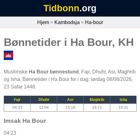
Tidbonn
.org
Hjem
>
Kambodsja
>
Ha-bour
Bønnetider i Ha Bour, KH
Muslimske
Ha Bour bønnestund
, Fajr, Dhuhr, Asr, Maghrib
og Isha. Bønnetider i Ha Bour for i dag: lørdag 08/08/2026,
23 Safar 1448.
Fajr
Dhuhr
Asr
Maghrib
Isha
04:33
12:04
15:18
18:21
19:31
Imsak Ha Bour
04:23