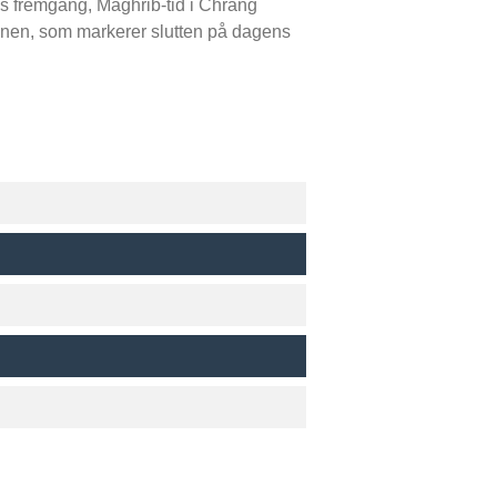
ns fremgang, Maghrib-tid i Chrang
nnen, som markerer slutten på dagens