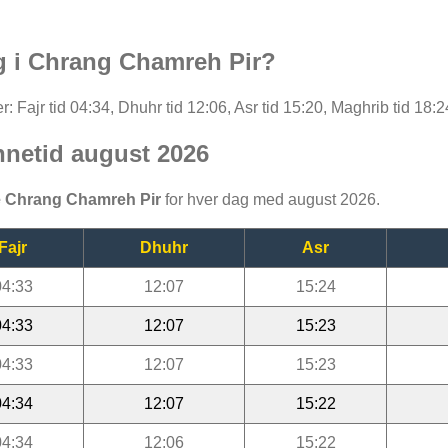
g i Chrang Chamreh Pir?
 Fajr tid 04:34, Dhuhr tid 12:06, Asr tid 15:20, Maghrib tid 18:2
netid august 2026
 Chrang Chamreh Pir
for hver dag med august 2026.
Fajr
Dhuhr
Asr
04:33
12:07
15:24
04:33
12:07
15:23
04:33
12:07
15:23
04:34
12:07
15:22
04:34
12:06
15:22