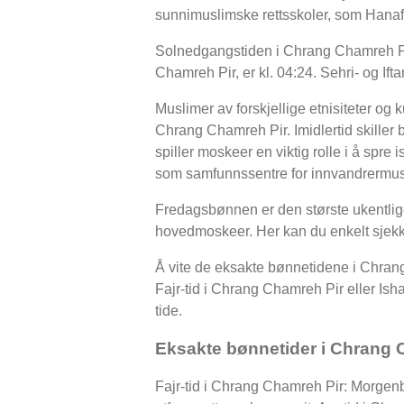
sunnimuslimske rettsskoler, som Hanafi
Solnedgangstiden i Chrang Chamreh Pir,
Chamreh Pir, er kl. 04:24. Sehri- og I
Muslimer av forskjellige etnisiteter og
Chrang Chamreh Pir. Imidlertid skiller
spiller moskeer en viktig rolle i å spre 
som samfunnssentre for innvandrermus
Fredagsbønnen er den største ukentli
hovedmoskeer. Her kan du enkelt sjek
Å vite de eksakte bønnetidene i Chrang
Fajr-tid i Chrang Chamreh Pir eller Ish
tide.
Eksakte bønnetider i Chrang 
Fajr-tid i Chrang Chamreh Pir: Morge