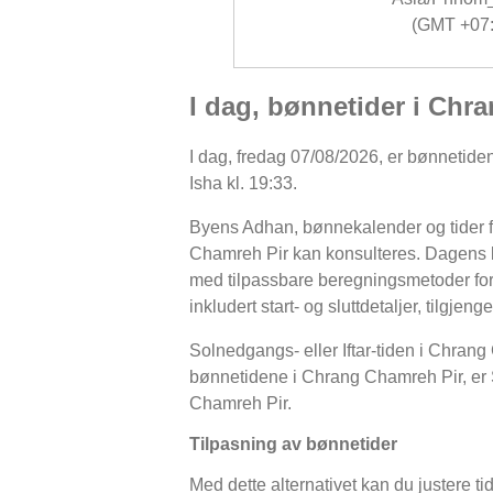
(GMT +07:
I dag, bønnetider i Ch
I dag, fredag 07/08/2026, er bønnetiden
Isha kl. 19:33.
Byens Adhan, bønnekalender og tider fo
Chamreh Pir kan konsulteres. Dagens b
med tilpassbare beregningsmetoder for å
inkludert start- og sluttdetaljer, tilgjenge
Solnedgangs- eller Iftar-tiden i Chrang
bønnetidene i Chrang Chamreh Pir, er Seh
Chamreh Pir.
Tilpasning av bønnetider
Med dette alternativet kan du justere ti