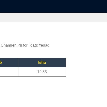
 Chamreh Pir for i dag: fredag
b
Isha
19:33