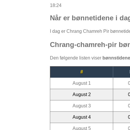
18:24
Når er bønnetidene i da
I dag er Chrang Chamreh Pir bønnetider:
Chrang-chamreh-pir bøn
Den følgende listen viser
bønnstidene
#
August 1
August 2
August 3
August 4
August 5