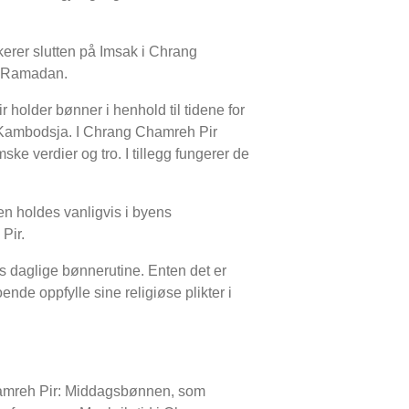
kerer slutten på Imsak i Chrang
en Ramadan.
 holder bønner i henhold til tidene for
i Kambodsja. I Chrang Chamreh Pir
ske verdier og tro. I tillegg fungerer de
n holdes vanligvis i byens
Pir.
s daglige bønnerutine. Enten det er
nde oppfylle sine religiøse plikter i
hamreh Pir: Middagsbønnen, som