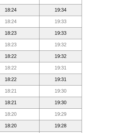
18:24
19:34
18:24
19:33
18:23
19:33
18:23
19:32
18:22
19:32
18:22
19:31
18:22
19:31
18:21
19:30
18:21
19:30
18:20
19:29
18:20
19:28