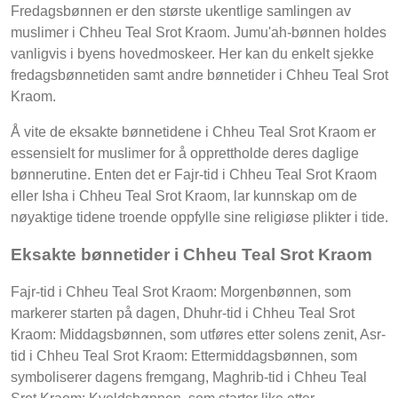
Fredagsbønnen er den største ukentlige samlingen av
muslimer i Chheu Teal Srot Kraom. Jumu'ah-bønnen holdes
vanligvis i byens hovedmoskeer. Her kan du enkelt sjekke
fredagsbønnetiden samt andre bønnetider i Chheu Teal Srot
Kraom.
Å vite de eksakte bønnetidene i Chheu Teal Srot Kraom er
essensielt for muslimer for å opprettholde deres daglige
bønnerutine. Enten det er Fajr-tid i Chheu Teal Srot Kraom
eller Isha i Chheu Teal Srot Kraom, lar kunnskap om de
nøyaktige tidene troende oppfylle sine religiøse plikter i tide.
Eksakte bønnetider i Chheu Teal Srot Kraom
Fajr-tid i Chheu Teal Srot Kraom: Morgenbønnen, som
markerer starten på dagen, Dhuhr-tid i Chheu Teal Srot
Kraom: Middagsbønnen, som utføres etter solens zenit, Asr-
tid i Chheu Teal Srot Kraom: Ettermiddagsbønnen, som
symboliserer dagens fremgang, Maghrib-tid i Chheu Teal