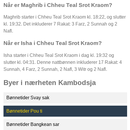
Når er Maghrib i Chheu Teal Srot Kraom?
Maghrib starter i Chheu Teal Srot Kraom kl. 18:22, og slutter
kl. 19:32. Det inkluderer 7 Rakat: 3 Farz, 2 Sunnah og 2
Nafl.
Når er Isha i Chheu Teal Srot Kraom?
Isha starter i Chheu Teal Srot Kraom i dag kl. 19:32 og
slutter kl. 04:31. Denne nattbønnen inkluderer 17 Rakat: 4
Sunnah, 4 Farz, 2 Sunnah, 2 Nafl, 3 Witr og 2 Nafl.
Byer i nærheten Kambodsja
Bønnetider Svay sak
Bønnetider Pou ti
Bønnetider Bangkean sar