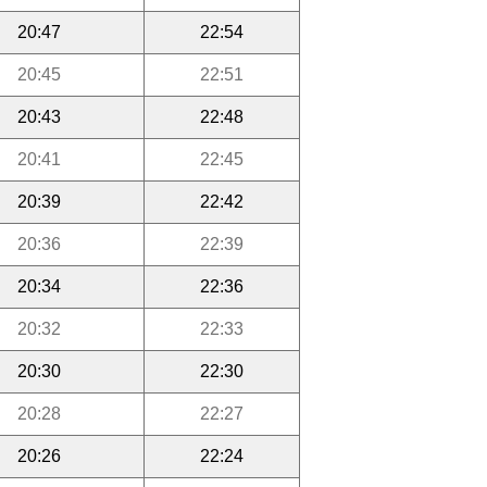
20:47
22:54
20:45
22:51
20:43
22:48
20:41
22:45
20:39
22:42
20:36
22:39
20:34
22:36
20:32
22:33
20:30
22:30
20:28
22:27
20:26
22:24