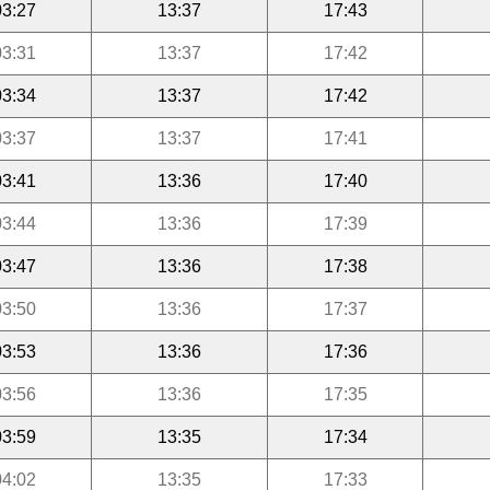
03:27
13:37
17:43
03:31
13:37
17:42
03:34
13:37
17:42
03:37
13:37
17:41
03:41
13:36
17:40
03:44
13:36
17:39
03:47
13:36
17:38
03:50
13:36
17:37
03:53
13:36
17:36
03:56
13:36
17:35
03:59
13:35
17:34
04:02
13:35
17:33