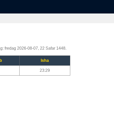
dag: fredag 2026-08-07, 22 Safar 1448.
b
Isha
23:29