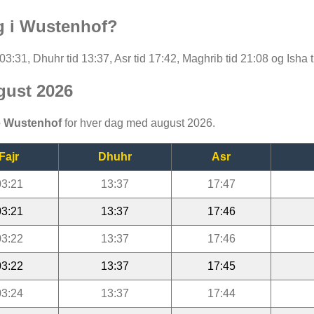
g i Wustenhof?
03:31, Dhuhr tid 13:37, Asr tid 17:42, Maghrib tid 21:08 og Isha 
gust 2026
e Wustenhof
for hver dag med august 2026.
Fajr
Dhuhr
Asr
03:21
13:37
17:47
03:21
13:37
17:46
03:22
13:37
17:46
03:22
13:37
17:45
03:24
13:37
17:44