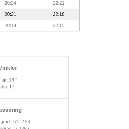
20:24
22:21
20:21
22:18
20:19
22:15
Vinkler
Fajr: 18 °
Isha: 17 °
assering
grad : 51.1458
grad : 7.2386