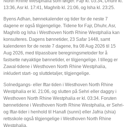
North Rhine Westphalia som følger: Fajr kl. 03:34, Dhuhr kl.
13:36, Asr kl. 17:41, Maghrib kl. 21:06, og Isha kl. 23:25.
Byens Adhan, bønnekalender og tider for de neste 7
dagene er også tilgjengelige. Tidene for Fajr, Dhuhr, Asr,
Maghrib og Isha i Westhoven North Rhine Westphalia kan
konsulteres. Dagens bønnetider, 23 Safar 1448, samt
kalenderen for de neste 7 dagene, fra 08 Aug 2026 til 15
Aug 2026, med tilpassbare beregningsmetoder for å
fastsette nøyaktige bønnetider, er tilgjengelige. I tillegg er
Zawal-tidene i Westhoven North Rhine Westphalia,
inkludert start- og sluttdetaljer, tilgjengelige.
Solnedgangs- eller Iftar-tiden i Westhoven North Rhine
Westphalia er kl. 21:06, og slutten på Sehri eller daggry i
Westhoven North Rhine Westphalia er kl. 03:34. Foruten
bønnetidene i Westhoven North Rhine Westphalia, er Sehri-
og Iftar-tider i henhold til Hanafi (sunni) eller Jafria (shia)
rettsskole også tilgjengelige i Westhoven North Rhine
Westphalia.