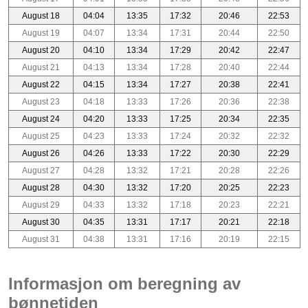
August 18
04:04
13:35
17:32
20:46
22:53
August 19
04:07
13:34
17:31
20:44
22:50
August 20
04:10
13:34
17:29
20:42
22:47
August 21
04:13
13:34
17:28
20:40
22:44
August 22
04:15
13:34
17:27
20:38
22:41
August 23
04:18
13:33
17:26
20:36
22:38
August 24
04:20
13:33
17:25
20:34
22:35
August 25
04:23
13:33
17:24
20:32
22:32
August 26
04:26
13:33
17:22
20:30
22:29
August 27
04:28
13:32
17:21
20:28
22:26
August 28
04:30
13:32
17:20
20:25
22:23
August 29
04:33
13:32
17:18
20:23
22:21
August 30
04:35
13:31
17:17
20:21
22:18
August 31
04:38
13:31
17:16
20:19
22:15
Informasjon om beregning av
bønnetiden