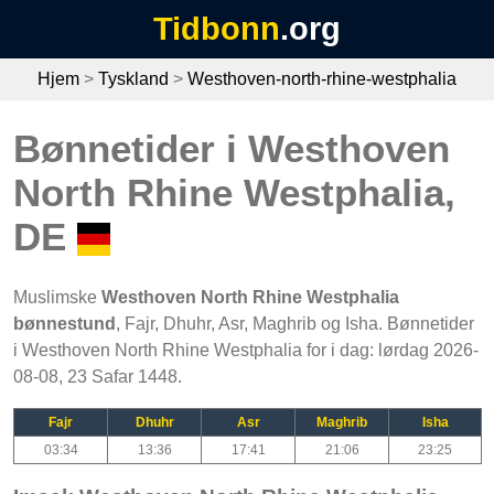
Tidbonn
.org
Hjem
>
Tyskland
>
Westhoven-north-rhine-westphalia
Bønnetider i Westhoven
North Rhine Westphalia,
DE
Muslimske
Westhoven North Rhine Westphalia
bønnestund
, Fajr, Dhuhr, Asr, Maghrib og Isha. Bønnetider
i Westhoven North Rhine Westphalia for i dag: lørdag 2026-
08-08, 23 Safar 1448.
Fajr
Dhuhr
Asr
Maghrib
Isha
03:34
13:36
17:41
21:06
23:25