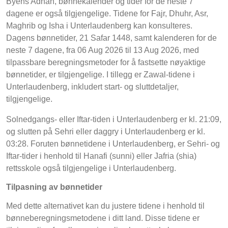
Byens Adhan, bønnekalender og tider for de neste 7
dagene er også tilgjengelige. Tidene for Fajr, Dhuhr, Asr,
Maghrib og Isha i Unterlaudenberg kan konsulteres.
Dagens bønnetider, 21 Safar 1448, samt kalenderen for de
neste 7 dagene, fra 06 Aug 2026 til 13 Aug 2026, med
tilpassbare beregningsmetoder for å fastsette nøyaktige
bønnetider, er tilgjengelige. I tillegg er Zawal-tidene i
Unterlaudenberg, inkludert start- og sluttdetaljer,
tilgjengelige.
Solnedgangs- eller Iftar-tiden i Unterlaudenberg er kl. 21:09,
og slutten på Sehri eller daggry i Unterlaudenberg er kl.
03:28. Foruten bønnetidene i Unterlaudenberg, er Sehri- og
Iftar-tider i henhold til Hanafi (sunni) eller Jafria (shia)
rettsskole også tilgjengelige i Unterlaudenberg.
Tilpasning av bønnetider
Med dette alternativet kan du justere tidene i henhold til
bønneberegningsmetodene i ditt land. Disse tidene er