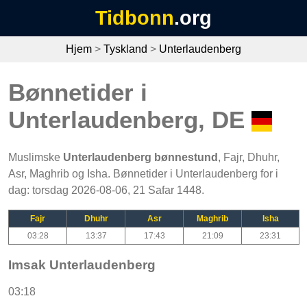
Tidbonn
.org
Hjem
>
Tyskland
>
Unterlaudenberg
Bønnetider i
Unterlaudenberg, DE
Muslimske
Unterlaudenberg bønnestund
, Fajr, Dhuhr,
Asr, Maghrib og Isha. Bønnetider i Unterlaudenberg for i
dag: torsdag 2026-08-06, 21 Safar 1448.
Fajr
Dhuhr
Asr
Maghrib
Isha
03:28
13:37
17:43
21:09
23:31
Imsak Unterlaudenberg
03:18