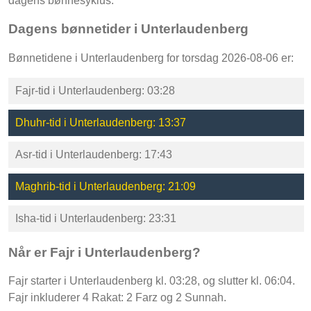
dagens bønnesyklus.
Dagens bønnetider i Unterlaudenberg
Bønnetidene i Unterlaudenberg for torsdag 2026-08-06 er:
Fajr-tid i Unterlaudenberg: 03:28
Dhuhr-tid i Unterlaudenberg: 13:37
Asr-tid i Unterlaudenberg: 17:43
Maghrib-tid i Unterlaudenberg: 21:09
Isha-tid i Unterlaudenberg: 23:31
Når er Fajr i Unterlaudenberg?
Fajr starter i Unterlaudenberg kl. 03:28, og slutter kl. 06:04.
Fajr inkluderer 4 Rakat: 2 Farz og 2 Sunnah.