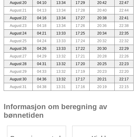
August 20
04:10
13:34
17:29
20:42
22:47
August 21
04:13
13:34
17:28
20:40
22:44
August 22
04:16
13:34
17:27
20:38
22:41
August 23
04:18
13:34
17:26
20:36
22:38
August 24
04:21
13:33
17:25
20:34
22:35
August 25
04:24
13:33
17:24
20:32
22:32
August 26
04:26
13:33
17:22
20:30
22:29
August 27
04:29
13:32
17:21
20:28
22:26
August 28
04:31
13:32
17:20
20:25
22:23
August 29
04:33
13:32
17:19
20:23
22:20
August 30
04:36
13:32
17:17
20:21
22:17
August 31
04:38
13:31
17:16
20:19
22:15
Informasjon om beregning av
bønnetiden