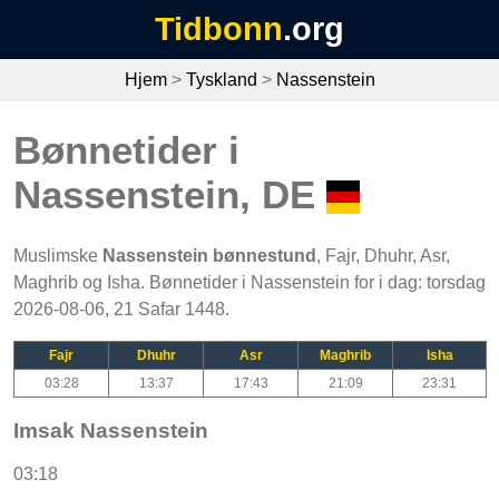
Tidbonn
.org
Hjem
>
Tyskland
>
Nassenstein
Bønnetider i
Nassenstein, DE
Muslimske
Nassenstein bønnestund
, Fajr, Dhuhr, Asr,
Maghrib og Isha. Bønnetider i Nassenstein for i dag: torsdag
2026-08-06, 21 Safar 1448.
Fajr
Dhuhr
Asr
Maghrib
Isha
03:28
13:37
17:43
21:09
23:31
Imsak Nassenstein
03:18