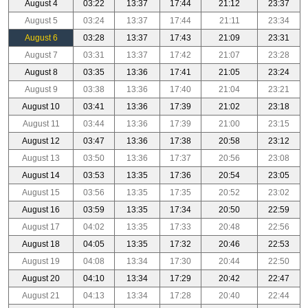
August 4
03:22
13:37
17:44
21:12
23:37
August 5
03:24
13:37
17:44
21:11
23:34
August 6
03:28
13:37
17:43
21:09
23:31
August 7
03:31
13:37
17:42
21:07
23:28
August 8
03:35
13:36
17:41
21:05
23:24
August 9
03:38
13:36
17:40
21:04
23:21
August 10
03:41
13:36
17:39
21:02
23:18
August 11
03:44
13:36
17:39
21:00
23:15
August 12
03:47
13:36
17:38
20:58
23:12
August 13
03:50
13:36
17:37
20:56
23:08
August 14
03:53
13:35
17:36
20:54
23:05
August 15
03:56
13:35
17:35
20:52
23:02
August 16
03:59
13:35
17:34
20:50
22:59
August 17
04:02
13:35
17:33
20:48
22:56
August 18
04:05
13:35
17:32
20:46
22:53
August 19
04:08
13:34
17:30
20:44
22:50
August 20
04:10
13:34
17:29
20:42
22:47
August 21
04:13
13:34
17:28
20:40
22:44