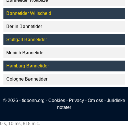
Bønnetider Rottbitze
Bønnetider Willscheid
Berlin Bønnetider
Stuttgart Bønnetider
Munich Bønnetider
Hamburg Bønnetider
Cologne Bønnetider
© 2026 - tidbonn.org -
Cookies
-
Privacy
-
Om oss
-
Juridiske
notater
0 s, 10 ms, 818 mic.