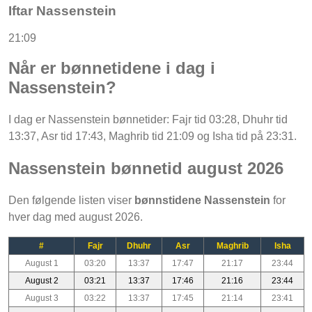
Iftar Nassenstein
21:09
Når er bønnetidene i dag i
Nassenstein?
I dag er Nassenstein bønnetider: Fajr tid 03:28, Dhuhr tid
13:37, Asr tid 17:43, Maghrib tid 21:09 og Isha tid på 23:31.
Nassenstein bønnetid august 2026
Den følgende listen viser
bønnstidene Nassenstein
for
hver dag med august 2026.
#
Fajr
Dhuhr
Asr
Maghrib
Isha
August 1
03:20
13:37
17:47
21:17
23:44
August 2
03:21
13:37
17:46
21:16
23:44
August 3
03:22
13:37
17:45
21:14
23:41