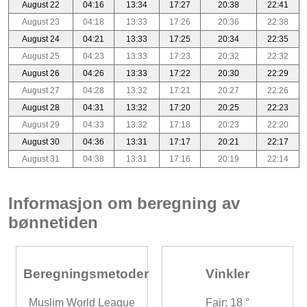
August 22
04:16
13:34
17:27
20:38
22:41
August 23
04:18
13:33
17:26
20:36
22:38
August 24
04:21
13:33
17:25
20:34
22:35
August 25
04:23
13:33
17:23
20:32
22:32
August 26
04:26
13:33
17:22
20:30
22:29
August 27
04:28
13:32
17:21
20:27
22:26
August 28
04:31
13:32
17:20
20:25
22:23
August 29
04:33
13:32
17:18
20:23
22:20
August 30
04:36
13:31
17:17
20:21
22:17
August 31
04:38
13:31
17:16
20:19
22:14
Informasjon om beregning av
bønnetiden
Beregningsmetoder
Vinkler
Muslim World League
Fajr: 18 °