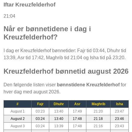
Iftar Kreuzfelderhof
21:04
Når er bønnetidene i dag i
Kreuzfelderhof?
I dag er Kreuzfelderhof bønnetider: Fajr tid 03:44, Dhuhr tid
13:39, Asr tid 17:42, Maghrib tid 21:04 og Isha tid på 23:20.
Kreuzfelderhof bønnetid august 2026
Den følgende listen viser
bønnstidene Kreuzfelderhof
for
hver dag med august 2026.
#
Fajr
Dhuhr
Asr
Maghrib
Isha
August 1
03:23
13:40
17:49
21:20
23:47
August 2
03:24
13:40
17:48
21:18
23:46
August 3
03:24
13:39
17:48
21:16
23:43