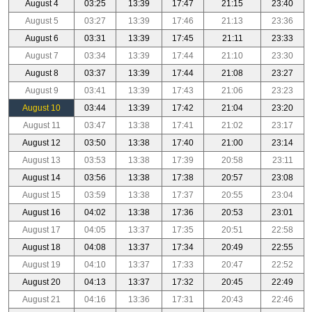
August 4
03:25
13:39
17:47
21:15
23:40
August 5
03:27
13:39
17:46
21:13
23:36
August 6
03:31
13:39
17:45
21:11
23:33
August 7
03:34
13:39
17:44
21:10
23:30
August 8
03:37
13:39
17:44
21:08
23:27
August 9
03:41
13:39
17:43
21:06
23:23
August 10
03:44
13:39
17:42
21:04
23:20
August 11
03:47
13:38
17:41
21:02
23:17
August 12
03:50
13:38
17:40
21:00
23:14
August 13
03:53
13:38
17:39
20:58
23:11
August 14
03:56
13:38
17:38
20:57
23:08
August 15
03:59
13:38
17:37
20:55
23:04
August 16
04:02
13:38
17:36
20:53
23:01
August 17
04:05
13:37
17:35
20:51
22:58
August 18
04:08
13:37
17:34
20:49
22:55
August 19
04:10
13:37
17:33
20:47
22:52
August 20
04:13
13:37
17:32
20:45
22:49
August 21
04:16
13:36
17:31
20:43
22:46