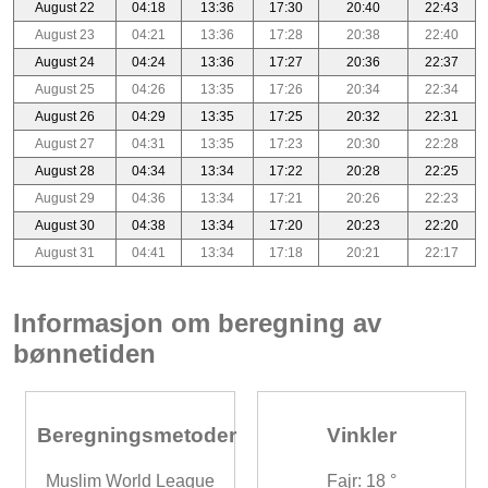
August 22
04:18
13:36
17:30
20:40
22:43
August 23
04:21
13:36
17:28
20:38
22:40
August 24
04:24
13:36
17:27
20:36
22:37
August 25
04:26
13:35
17:26
20:34
22:34
August 26
04:29
13:35
17:25
20:32
22:31
August 27
04:31
13:35
17:23
20:30
22:28
August 28
04:34
13:34
17:22
20:28
22:25
August 29
04:36
13:34
17:21
20:26
22:23
August 30
04:38
13:34
17:20
20:23
22:20
August 31
04:41
13:34
17:18
20:21
22:17
Informasjon om beregning av
bønnetiden
Beregningsmetoder
Vinkler
Muslim World League
Fajr: 18 °