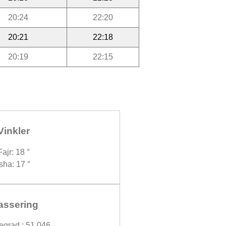
20:24
22:20
20:21
22:18
20:19
22:15
Vinkler
Fajr: 18 °
Isha: 17 °
assering
egrad : 51.046