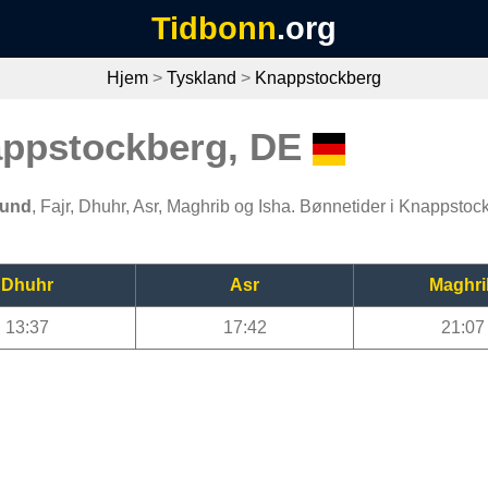
Tidbonn
.org
Hjem
>
Tyskland
>
Knappstockberg
appstockberg, DE
tund
, Fajr, Dhuhr, Asr, Maghrib og Isha. Bønnetider i Knappstoc
Dhuhr
Asr
Maghri
13:37
17:42
21:07