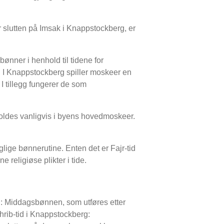
r slutten på Imsak i Knappstockberg, er
ønner i henhold til tidene for
d. I Knappstockberg spiller moskeer en
 I tillegg fungerer de som
ldes vanligvis i byens hovedmoskeer.
lige bønnerutine. Enten det er Fajr-tid
religiøse plikter i tide.
: Middagsbønnen, som utføres etter
rib-tid i Knappstockberg: