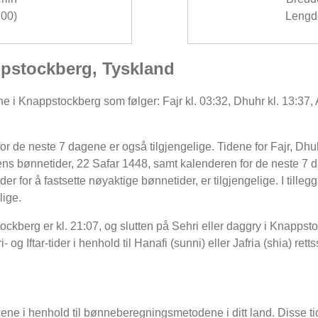
00)
Lengde
ppstockberg, Tyskland
e i Knappstockberg som følger: Fajr kl. 03:32, Dhuhr kl. 13:37, A
 de neste 7 dagene er også tilgjengelige. Tidene for Fajr, Dhuh
s bønnetider, 22 Safar 1448, samt kalenderen for de neste 7 da
 for å fastsette nøyaktige bønnetider, er tilgjengelige. I tille
lige.
ockberg er kl. 21:07, og slutten på Sehri eller daggry i Knappsto
g Iftar-tider i henhold til Hanafi (sunni) eller Jafria (shia) rett
dene i henhold til bønneberegningsmetodene i ditt land. Disse tid