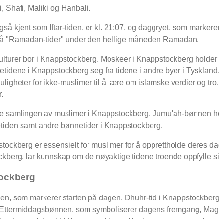
, Shafi, Maliki og Hanbali.
å kjent som Iftar-tiden, er kl. 21:07, og daggryet, som markere
s også "Ramadan-tider" under den hellige måneden Ramadan.
 kulturer bor i Knappstockberg. Moskeer i Knappstockberg holder b
netidene i Knappstockberg seg fra tidene i andre byer i Tysklan
muligheter for ikke-muslimer til å lære om islamske verdier og tro.
.
ge samlingen av muslimer i Knappstockberg. Jumu'ah-bønnen ho
tiden samt andre bønnetider i Knappstockberg.
ockberg er essensielt for muslimer for å opprettholde deres dag
kberg, lar kunnskap om de nøyaktige tidene troende oppfylle sine 
tockberg
en, som markerer starten på dagen, Dhuhr-tid i Knappstockberg
g: Ettermiddagsbønnen, som symboliserer dagens fremgang, Magh