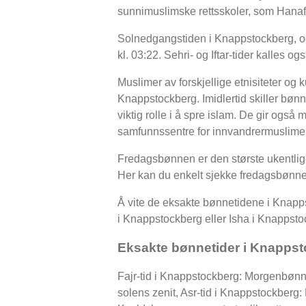
sunnimuslimske rettsskoler, som Hanafi
Solnedgangstiden i Knappstockberg, ogs
kl. 03:22. Sehri- og Iftar-tider kalle
Muslimer av forskjellige etnisiteter og
Knappstockberg. Imidlertid skiller bøn
viktig rolle i å spre islam. De gir også 
samfunnssentre for innvandrermuslimer
Fredagsbønnen er den største ukentli
Her kan du enkelt sjekke fredagsbønne
Å vite de eksakte bønnetidene i Knappst
i Knappstockberg eller Isha i Knappstoc
Eksakte bønnetider i Knapps
Fajr-tid i Knappstockberg: Morgenbønn
solens zenit, Asr-tid i Knappstockber