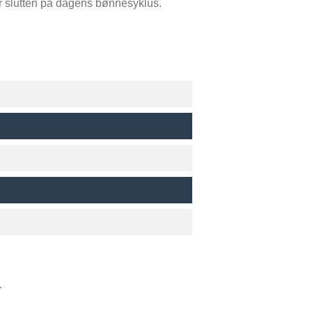
r slutten på dagens bønnesyklus.
.