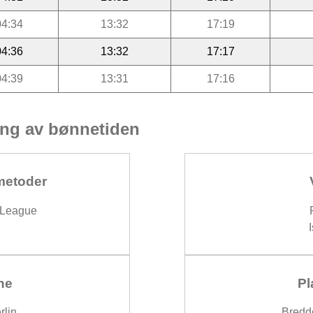
04:34
13:32
17:19
04:36
13:32
17:17
04:39
13:31
17:16
ng av bønnetiden
metoder
 League
ne
Pl
rlin
Bredd