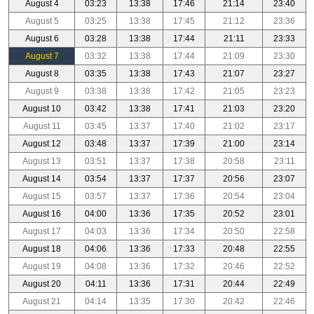
August 4
03:23
13:38
17:46
21:14
23:40
August 5
03:25
13:38
17:45
21:12
23:36
August 6
03:28
13:38
17:44
21:11
23:33
August 7
03:32
13:38
17:44
21:09
23:30
August 8
03:35
13:38
17:43
21:07
23:27
August 9
03:38
13:38
17:42
21:05
23:23
August 10
03:42
13:38
17:41
21:03
23:20
August 11
03:45
13:37
17:40
21:02
23:17
August 12
03:48
13:37
17:39
21:00
23:14
August 13
03:51
13:37
17:38
20:58
23:11
August 14
03:54
13:37
17:37
20:56
23:07
August 15
03:57
13:37
17:36
20:54
23:04
August 16
04:00
13:36
17:35
20:52
23:01
August 17
04:03
13:36
17:34
20:50
22:58
August 18
04:06
13:36
17:33
20:48
22:55
August 19
04:08
13:36
17:32
20:46
22:52
August 20
04:11
13:36
17:31
20:44
22:49
August 21
04:14
13:35
17:30
20:42
22:46