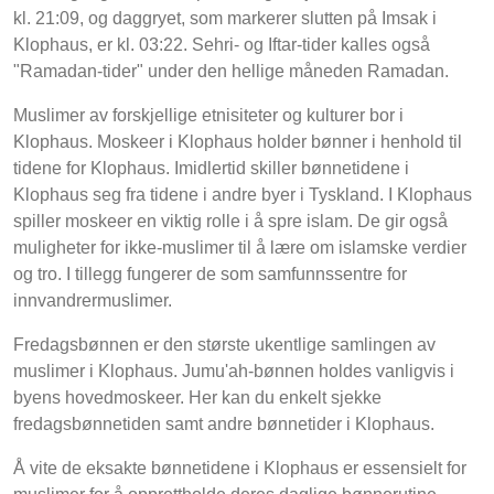
kl. 21:09, og daggryet, som markerer slutten på Imsak i
Klophaus, er kl. 03:22. Sehri- og Iftar-tider kalles også
"Ramadan-tider" under den hellige måneden Ramadan.
Muslimer av forskjellige etnisiteter og kulturer bor i
Klophaus. Moskeer i Klophaus holder bønner i henhold til
tidene for Klophaus. Imidlertid skiller bønnetidene i
Klophaus seg fra tidene i andre byer i Tyskland. I Klophaus
spiller moskeer en viktig rolle i å spre islam. De gir også
muligheter for ikke-muslimer til å lære om islamske verdier
og tro. I tillegg fungerer de som samfunnssentre for
innvandrermuslimer.
Fredagsbønnen er den største ukentlige samlingen av
muslimer i Klophaus. Jumu'ah-bønnen holdes vanligvis i
byens hovedmoskeer. Her kan du enkelt sjekke
fredagsbønnetiden samt andre bønnetider i Klophaus.
Å vite de eksakte bønnetidene i Klophaus er essensielt for