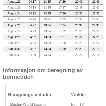
August 22
04:17
13:35
17:29
20:40
22:43
August 23
04:19
13:35
17:27
20:38
22:40
August 24
04:22
13:35
17:26
20:36
22:37
August 25
04:24
13:34
17:25
20:33
22:34
August 26
04:27
13:34
17:24
20:31
22:31
August 27
04:29
13:34
17:22
20:29
22:28
August 28
04:32
13:33
17:21
20:27
22:25
August 29
04:34
13:33
17:20
20:25
22:22
August 30
04:37
13:33
17:19
20:23
22:19
August 31
04:39
13:33
17:17
20:20
22:16
Informasjon om beregning av
bønnetiden
Beregningsmetoder
Vinkler
Muslim World League
Fajr: 18 °