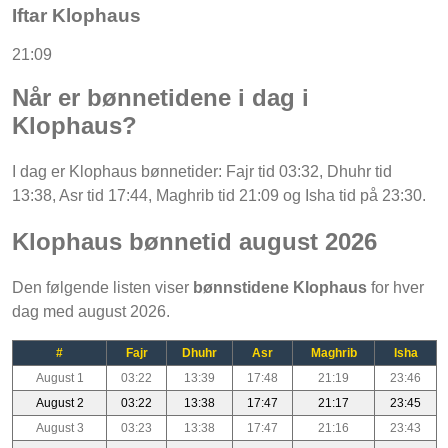
Iftar Klophaus
21:09
Når er bønnetidene i dag i
Klophaus?
I dag er Klophaus bønnetider: Fajr tid 03:32, Dhuhr tid
13:38, Asr tid 17:44, Maghrib tid 21:09 og Isha tid på 23:30.
Klophaus bønnetid august 2026
Den følgende listen viser
bønnstidene Klophaus
for hver
dag med august 2026.
#
Fajr
Dhuhr
Asr
Maghrib
Isha
August 1
03:22
13:39
17:48
21:19
23:46
August 2
03:22
13:38
17:47
21:17
23:45
August 3
03:23
13:38
17:47
21:16
23:43