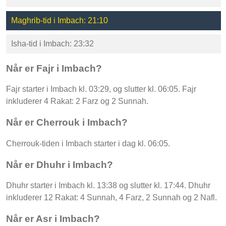
Maghrib-tid i Imbach: 21:10
Isha-tid i Imbach: 23:32
Når er Fajr i Imbach?
Fajr starter i Imbach kl. 03:29, og slutter kl. 06:05. Fajr
inkluderer 4 Rakat: 2 Farz og 2 Sunnah.
Når er Cherrouk i Imbach?
Cherrouk-tiden i Imbach starter i dag kl. 06:05.
Når er Dhuhr i Imbach?
Dhuhr starter i Imbach kl. 13:38 og slutter kl. 17:44. Dhuhr
inkluderer 12 Rakat: 4 Sunnah, 4 Farz, 2 Sunnah og 2 Nafl.
Når er Asr i Imbach?