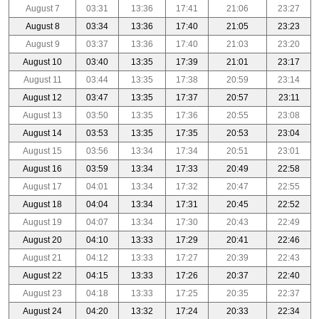
August 7
03:31
13:36
17:41
21:06
23:27
August 8
03:34
13:36
17:40
21:05
23:23
August 9
03:37
13:36
17:40
21:03
23:20
August 10
03:40
13:35
17:39
21:01
23:17
August 11
03:44
13:35
17:38
20:59
23:14
August 12
03:47
13:35
17:37
20:57
23:11
August 13
03:50
13:35
17:36
20:55
23:08
August 14
03:53
13:35
17:35
20:53
23:04
August 15
03:56
13:34
17:34
20:51
23:01
August 16
03:59
13:34
17:33
20:49
22:58
August 17
04:01
13:34
17:32
20:47
22:55
August 18
04:04
13:34
17:31
20:45
22:52
August 19
04:07
13:34
17:30
20:43
22:49
August 20
04:10
13:33
17:29
20:41
22:46
August 21
04:12
13:33
17:27
20:39
22:43
August 22
04:15
13:33
17:26
20:37
22:40
August 23
04:18
13:33
17:25
20:35
22:37
August 24
04:20
13:32
17:24
20:33
22:34