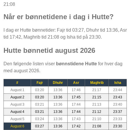
21:08
Når er bønnetidene i dag i Hutte?
I dag er Hutte bønnetider: Fajr tid 03:27, Dhuhr tid 13:36, Asr
tid 17:42, Maghrib tid 21:08 og Isha tid på 23:30.
Hutte bønnetid august 2026
Den følgende listen viser
bønnstidene Hutte
for hver dag
med august 2026.
#
Fajr
Dhuhr
Asr
Maghrib
Isha
August 1
03:20
13:36
17:46
21:17
23:44
August 2
03:20
13:36
17:45
21:15
23:43
August 3
03:21
13:36
17:44
21:13
23:40
August 4
03:21
13:36
17:44
21:12
23:37
August 5
03:24
13:36
17:43
21:10
23:33
August 6
03:27
13:36
17:42
21:08
23:30