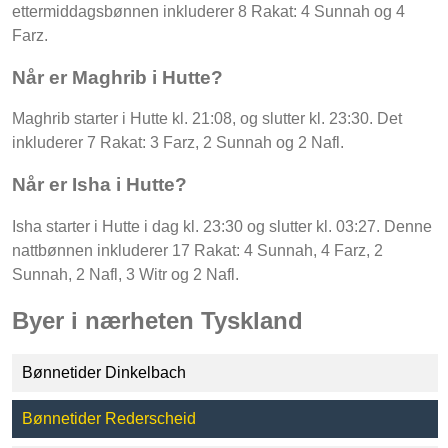
ettermiddagsbønnen inkluderer 8 Rakat: 4 Sunnah og 4
Farz.
Når er Maghrib i Hutte?
Maghrib starter i Hutte kl. 21:08, og slutter kl. 23:30. Det
inkluderer 7 Rakat: 3 Farz, 2 Sunnah og 2 Nafl.
Når er Isha i Hutte?
Isha starter i Hutte i dag kl. 23:30 og slutter kl. 03:27. Denne
nattbønnen inkluderer 17 Rakat: 4 Sunnah, 4 Farz, 2
Sunnah, 2 Nafl, 3 Witr og 2 Nafl.
Byer i nærheten Tyskland
Bønnetider Dinkelbach
Bønnetider Rederscheid