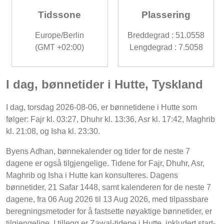
Tidssone
Plassering
Europe/Berlin
Breddegrad : 51.0558
(GMT +02:00)
Lengdegrad : 7.5058
I dag, bønnetider i Hutte, Tyskland
I dag, torsdag 2026-08-06, er bønnetidene i Hutte som
følger: Fajr kl. 03:27, Dhuhr kl. 13:36, Asr kl. 17:42, Maghrib
kl. 21:08, og Isha kl. 23:30.
Byens Adhan, bønnekalender og tider for de neste 7
dagene er også tilgjengelige. Tidene for Fajr, Dhuhr, Asr,
Maghrib og Isha i Hutte kan konsulteres. Dagens
bønnetider, 21 Safar 1448, samt kalenderen for de neste 7
dagene, fra 06 Aug 2026 til 13 Aug 2026, med tilpassbare
beregningsmetoder for å fastsette nøyaktige bønnetider, er
tilgjengelige. I tillegg er Zawal-tidene i Hutte, inkludert start-