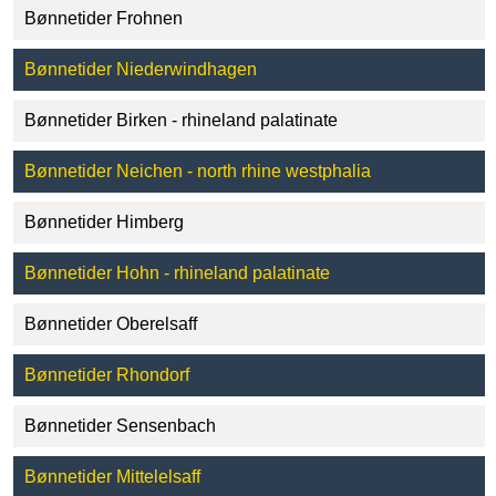
Bønnetider Frohnen
Bønnetider Niederwindhagen
Bønnetider Birken - rhineland palatinate
Bønnetider Neichen - north rhine westphalia
Bønnetider Himberg
Bønnetider Hohn - rhineland palatinate
Bønnetider Oberelsaff
Bønnetider Rhondorf
Bønnetider Sensenbach
Bønnetider Mittelelsaff