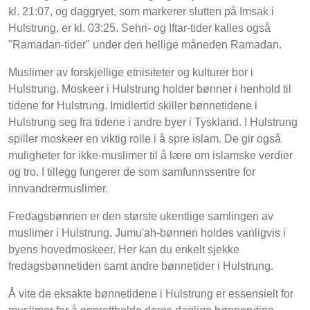
kl. 21:07, og daggryet, som markerer slutten på Imsak i
Hulstrung, er kl. 03:25. Sehri- og Iftar-tider kalles også
"Ramadan-tider" under den hellige måneden Ramadan.
Muslimer av forskjellige etnisiteter og kulturer bor i
Hulstrung. Moskeer i Hulstrung holder bønner i henhold til
tidene for Hulstrung. Imidlertid skiller bønnetidene i
Hulstrung seg fra tidene i andre byer i Tyskland. I Hulstrung
spiller moskeer en viktig rolle i å spre islam. De gir også
muligheter for ikke-muslimer til å lære om islamske verdier
og tro. I tillegg fungerer de som samfunnssentre for
innvandrermuslimer.
Fredagsbønnen er den største ukentlige samlingen av
muslimer i Hulstrung. Jumu'ah-bønnen holdes vanligvis i
byens hovedmoskeer. Her kan du enkelt sjekke
fredagsbønnetiden samt andre bønnetider i Hulstrung.
Å vite de eksakte bønnetidene i Hulstrung er essensielt for