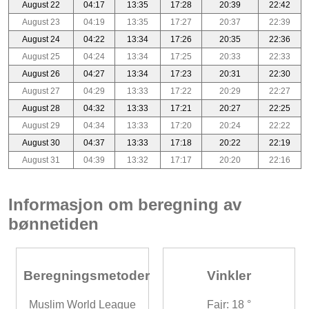
August 22
04:17
13:35
17:28
20:39
22:42
August 23
04:19
13:35
17:27
20:37
22:39
August 24
04:22
13:34
17:26
20:35
22:36
August 25
04:24
13:34
17:25
20:33
22:33
August 26
04:27
13:34
17:23
20:31
22:30
August 27
04:29
13:33
17:22
20:29
22:27
August 28
04:32
13:33
17:21
20:27
22:25
August 29
04:34
13:33
17:20
20:24
22:22
August 30
04:37
13:33
17:18
20:22
22:19
August 31
04:39
13:32
17:17
20:20
22:16
Informasjon om beregning av
bønnetiden
Beregningsmetoder
Vinkler
Muslim World League
Fajr: 18 °