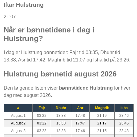
Iftar Hulstrung
21:07
Når er bønnetidene i dag i
Hulstrung?
I dag er Hulstrung bønnetider: Fajr tid 03:35, Dhuhr tid
13:38, Asr tid 17:42, Maghrib tid 21:07 og Isha tid på 23:26.
Hulstrung bønnetid august 2026
Den følgende listen viser
bønnstidene Hulstrung
for hver
dag med august 2026.
#
Fajr
Dhuhr
Asr
Maghrib
Isha
August 1
03:22
13:38
17:48
21:19
23:46
August 2
03:22
13:38
17:47
21:17
23:45
August 3
03:23
13:38
17:46
21:15
23:43