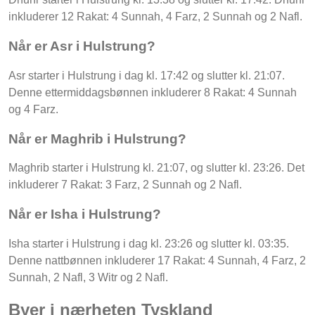
inkluderer 12 Rakat: 4 Sunnah, 4 Farz, 2 Sunnah og 2 Nafl.
Når er Asr i Hulstrung?
Asr starter i Hulstrung i dag kl. 17:42 og slutter kl. 21:07.
Denne ettermiddagsbønnen inkluderer 8 Rakat: 4 Sunnah
og 4 Farz.
Når er Maghrib i Hulstrung?
Maghrib starter i Hulstrung kl. 21:07, og slutter kl. 23:26. Det
inkluderer 7 Rakat: 3 Farz, 2 Sunnah og 2 Nafl.
Når er Isha i Hulstrung?
Isha starter i Hulstrung i dag kl. 23:26 og slutter kl. 03:35.
Denne nattbønnen inkluderer 17 Rakat: 4 Sunnah, 4 Farz, 2
Sunnah, 2 Nafl, 3 Witr og 2 Nafl.
Byer i nærheten Tyskland