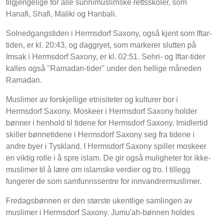
tilgjengelige for alle sunnimuslimske rettsskoler, som
Hanafi, Shafi, Maliki og Hanbali.
Solnedgangstiden i Hermsdorf Saxony, også kjent som Iftar-
tiden, er kl. 20:43, og daggryet, som markerer slutten på
Imsak i Hermsdorf Saxony, er kl. 02:51. Sehri- og Iftar-tider
kalles også "Ramadan-tider" under den hellige måneden
Ramadan.
Muslimer av forskjellige etnisiteter og kulturer bor i
Hermsdorf Saxony. Moskeer i Hermsdorf Saxony holder
bønner i henhold til tidene for Hermsdorf Saxony. Imidlertid
skiller bønnetidene i Hermsdorf Saxony seg fra tidene i
andre byer i Tyskland. I Hermsdorf Saxony spiller moskeer
en viktig rolle i å spre islam. De gir også muligheter for ikke-
muslimer til å lære om islamske verdier og tro. I tillegg
fungerer de som samfunnssentre for innvandrermuslimer.
Fredagsbønnen er den største ukentlige samlingen av
muslimer i Hermsdorf Saxony. Jumu'ah-bønnen holdes