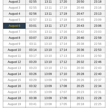
August 2
02:55
13:11
17:20
20:50
23:18
August 3
02:55
13:11
17:19
20:48
23:16
August 4
02:56
13:11
17:19
20:47
23:13
August 5
02:57
13:11
17:18
20:45
23:09
August 6
03:01
13:11
17:17
20:43
23:06
August 7
03:04
13:11
17:16
20:42
23:03
August 8
03:07
13:10
17:15
20:40
22:59
August 9
03:11
13:10
17:14
20:38
22:56
August 10
03:14
13:10
17:14
20:36
22:53
August 11
03:17
13:10
17:13
20:34
22:50
August 12
03:20
13:10
17:12
20:32
22:46
August 13
03:23
13:10
17:11
20:30
22:43
August 14
03:26
13:09
17:10
20:28
22:40
August 15
03:29
13:09
17:09
20:26
22:37
August 16
03:32
13:09
17:08
20:25
22:34
August 17
03:35
13:09
17:07
20:23
22:31
August 18
03:38
13:09
17:06
20:21
22:28
August 19
03:41
13:08
17:05
20:18
22:25