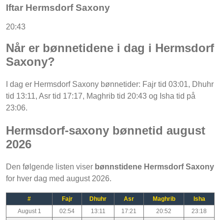
Iftar Hermsdorf Saxony
20:43
Når er bønnetidene i dag i Hermsdorf
Saxony?
I dag er Hermsdorf Saxony bønnetider: Fajr tid 03:01, Dhuhr
tid 13:11, Asr tid 17:17, Maghrib tid 20:43 og Isha tid på
23:06.
Hermsdorf-saxony bønnetid august
2026
Den følgende listen viser
bønnstidene Hermsdorf Saxony
for hver dag med august 2026.
#
Fajr
Dhuhr
Asr
Maghrib
Isha
August 1
02:54
13:11
17:21
20:52
23:18