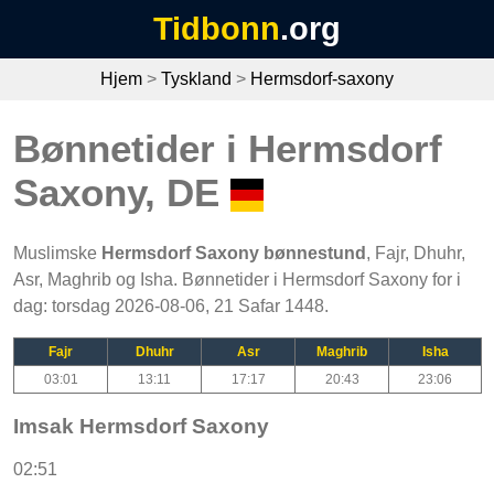
Tidbonn
.org
Hjem
>
Tyskland
>
Hermsdorf-saxony
Bønnetider i Hermsdorf
Saxony, DE
Muslimske
Hermsdorf Saxony bønnestund
, Fajr, Dhuhr,
Asr, Maghrib og Isha. Bønnetider i Hermsdorf Saxony for i
dag: torsdag 2026-08-06, 21 Safar 1448.
Fajr
Dhuhr
Asr
Maghrib
Isha
03:01
13:11
17:17
20:43
23:06
Imsak Hermsdorf Saxony
02:51