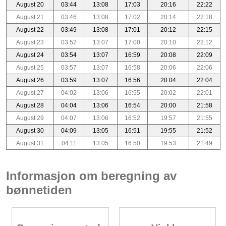
August 20
03:44
13:08
17:03
20:16
22:22
August 21
03:46
13:08
17:02
20:14
22:18
August 22
03:49
13:08
17:01
20:12
22:15
August 23
03:52
13:07
17:00
20:10
22:12
August 24
03:54
13:07
16:59
20:08
22:09
August 25
03:57
13:07
16:58
20:06
22:06
August 26
03:59
13:07
16:56
20:04
22:04
August 27
04:02
13:06
16:55
20:02
22:01
August 28
04:04
13:06
16:54
20:00
21:58
August 29
04:07
13:06
16:52
19:57
21:55
August 30
04:09
13:05
16:51
19:55
21:52
August 31
04:11
13:05
16:50
19:53
21:49
Informasjon om beregning av
bønnetiden