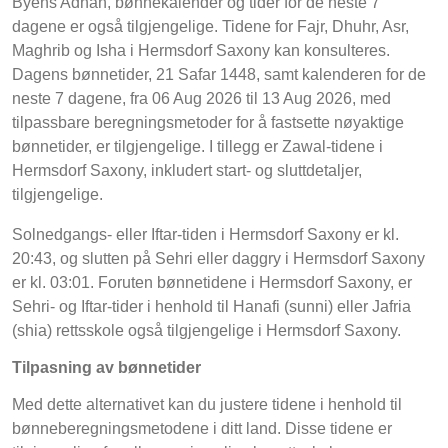
Byens Adhan, bønnekalender og tider for de neste 7
dagene er også tilgjengelige. Tidene for Fajr, Dhuhr, Asr,
Maghrib og Isha i Hermsdorf Saxony kan konsulteres.
Dagens bønnetider, 21 Safar 1448, samt kalenderen for de
neste 7 dagene, fra 06 Aug 2026 til 13 Aug 2026, med
tilpassbare beregningsmetoder for å fastsette nøyaktige
bønnetider, er tilgjengelige. I tillegg er Zawal-tidene i
Hermsdorf Saxony, inkludert start- og sluttdetaljer,
tilgjengelige.
Solnedgangs- eller Iftar-tiden i Hermsdorf Saxony er kl.
20:43, og slutten på Sehri eller daggry i Hermsdorf Saxony
er kl. 03:01. Foruten bønnetidene i Hermsdorf Saxony, er
Sehri- og Iftar-tider i henhold til Hanafi (sunni) eller Jafria
(shia) rettsskole også tilgjengelige i Hermsdorf Saxony.
Tilpasning av bønnetider
Med dette alternativet kan du justere tidene i henhold til
bønneberegningsmetodene i ditt land. Disse tidene er