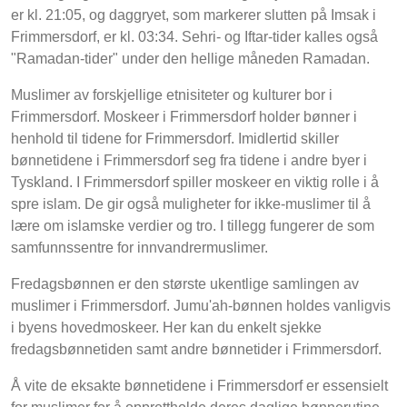
er kl. 21:05, og daggryet, som markerer slutten på Imsak i
Frimmersdorf, er kl. 03:34. Sehri- og Iftar-tider kalles også
"Ramadan-tider" under den hellige måneden Ramadan.
Muslimer av forskjellige etnisiteter og kulturer bor i
Frimmersdorf. Moskeer i Frimmersdorf holder bønner i
henhold til tidene for Frimmersdorf. Imidlertid skiller
bønnetidene i Frimmersdorf seg fra tidene i andre byer i
Tyskland. I Frimmersdorf spiller moskeer en viktig rolle i å
spre islam. De gir også muligheter for ikke-muslimer til å
lære om islamske verdier og tro. I tillegg fungerer de som
samfunnssentre for innvandrermuslimer.
Fredagsbønnen er den største ukentlige samlingen av
muslimer i Frimmersdorf. Jumu'ah-bønnen holdes vanligvis
i byens hovedmoskeer. Her kan du enkelt sjekke
fredagsbønnetiden samt andre bønnetider i Frimmersdorf.
Å vite de eksakte bønnetidene i Frimmersdorf er essensielt