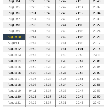
August 4
03:25
13:40
17:47
21:15
23:40
August 5
03:28
13:40
17:47
21:14
23:37
August 6
03:31
13:40
17:46
21:12
23:34
August 7
03:34
13:39
17:45
21:10
23:30
August 8
03:38
13:39
17:44
21:08
23:27
August 9
03:41
13:39
17:43
21:06
23:24
August 10
03:44
13:39
17:42
21:05
23:21
August 11
03:47
13:39
17:41
21:03
23:17
August 12
03:50
13:39
17:41
21:01
23:14
August 13
03:54
13:39
17:40
20:59
23:11
August 14
03:56
13:38
17:39
20:57
23:08
August 15
03:59
13:38
17:38
20:55
23:05
August 16
04:02
13:38
17:37
20:53
23:02
August 17
04:05
13:38
17:36
20:51
22:59
August 18
04:08
13:38
17:34
20:49
22:56
August 19
04:11
13:37
17:33
20:47
22:53
August 20
04:13
13:37
17:32
20:45
22:50
August 21
04:16
13:37
17:31
20:43
22:47