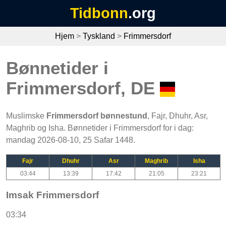
Tidbonn
.org
Hjem
>
Tyskland
>
Frimmersdorf
Bønnetider i
Frimmersdorf, DE
Muslimske
Frimmersdorf bønnestund
, Fajr, Dhuhr, Asr,
Maghrib og Isha. Bønnetider i Frimmersdorf for i dag:
mandag 2026-08-10, 25 Safar 1448.
Fajr
Dhuhr
Asr
Maghrib
Isha
03:44
13:39
17:42
21:05
23:21
Imsak Frimmersdorf
03:34