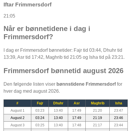
Iftar Frimmersdorf
21:05
Når er bønnetidene i dag i
Frimmersdorf?
I dag er Frimmersdorf bønnetider: Fajr tid 03:44, Dhuhr tid
13:39, Asr tid 17:42, Maghrib tid 21:05 og Isha tid på 23:21.
Frimmersdorf bønnetid august 2026
Den følgende listen viser
bønnstidene Frimmersdorf
for
hver dag med august 2026.
#
Fajr
Dhuhr
Asr
Maghrib
Isha
August 1
03:23
13:40
17:49
21:20
23:47
August 2
03:24
13:40
17:49
21:19
23:46
August 3
03:25
13:40
17:48
21:17
23:44