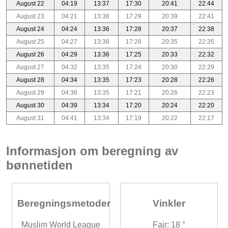
August 22
04:19
13:37
17:30
20:41
22:44
August 23
04:21
13:36
17:29
20:39
22:41
August 24
04:24
13:36
17:28
20:37
22:38
August 25
04:27
13:36
17:26
20:35
22:35
August 26
04:29
13:36
17:25
20:33
22:32
August 27
04:32
13:35
17:24
20:30
22:29
August 28
04:34
13:35
17:23
20:28
22:26
August 29
04:36
13:35
17:21
20:26
22:23
August 30
04:39
13:34
17:20
20:24
22:20
August 31
04:41
13:34
17:19
20:22
22:17
Informasjon om beregning av
bønnetiden
Beregningsmetoder
Vinkler
Muslim World League
Fajr: 18 °