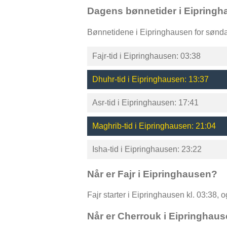
Dagens bønnetider i Eipring
Bønnetidene i Eipringhausen for sønd
Fajr-tid i Eipringhausen: 03:38
Dhuhr-tid i Eipringhausen: 13:37
Asr-tid i Eipringhausen: 17:41
Maghrib-tid i Eipringhausen: 21:04
Isha-tid i Eipringhausen: 23:22
Når er Fajr i Eipringhausen?
Fajr starter i Eipringhausen kl. 03:38, 
Når er Cherrouk i Eipringhau