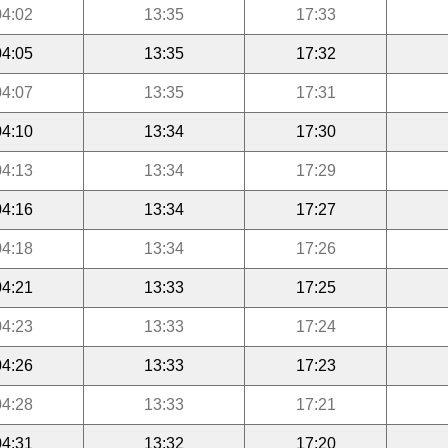
04:02
13:35
17:33
04:05
13:35
17:32
04:07
13:35
17:31
04:10
13:34
17:30
04:13
13:34
17:29
04:16
13:34
17:27
04:18
13:34
17:26
04:21
13:33
17:25
04:23
13:33
17:24
04:26
13:33
17:23
04:28
13:33
17:21
04:31
13:32
17:20