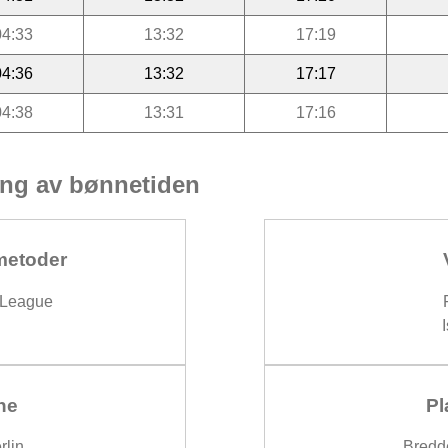
04:33
13:32
17:19
04:36
13:32
17:17
04:38
13:31
17:16
ng av bønnetiden
metoder
 League
ne
Pl
rlin
Bredd