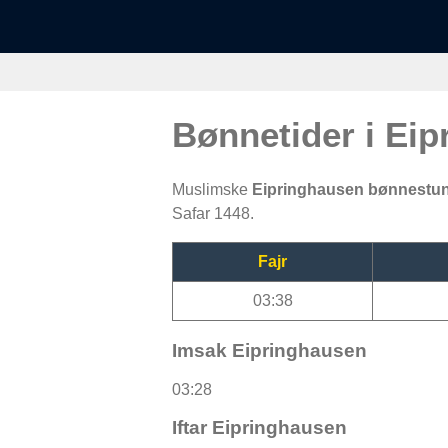
Bønnetider i Ei
Muslimske
Eipringhausen bønnestu
Safar 1448.
Fajr
03:38
Imsak Eipringhausen
03:28
Iftar Eipringhausen