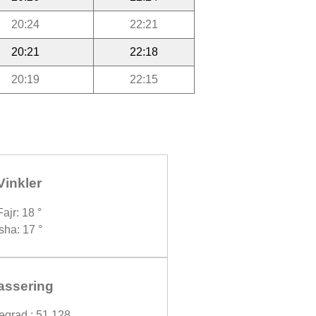
20:24
22:21
20:21
22:18
20:19
22:15
Vinkler
Fajr: 18 °
Isha: 17 °
assering
egrad : 51.128