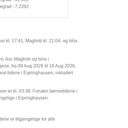
grad : 7.2392
r kl. 17:41, Maghrib kl. 21:04, og Isha
r, Asr, Maghrib og Isha i
ene, fra 09 Aug 2026 til 16 Aug 2026,
wal-tidene i Eipringhausen, inkludert
usen er kl. 03:38. Foruten bønnetidene i
jengelige i Eipringhausen.
ene er tilgjengelige for alle