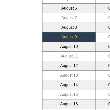
August 6
August 7
August 8
August 9
August 10
August 11
August 12
August 13
August 14
August 15
August 16