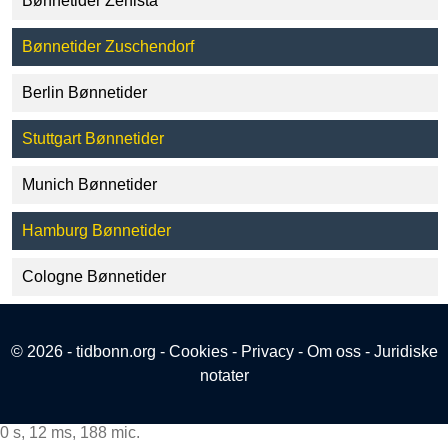
Bønnetider Zehista
Bønnetider Zuschendorf
Berlin Bønnetider
Stuttgart Bønnetider
Munich Bønnetider
Hamburg Bønnetider
Cologne Bønnetider
© 2026 - tidbonn.org -
Cookies
-
Privacy
-
Om oss
-
Juridiske
notater
0 s, 12 ms, 188 mic.