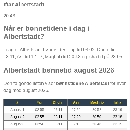
Iftar Albertstadt
20:43
Når er bønnetidene i dag i
Albertstadt?
I dag er Albertstadt bønnetider: Fajr tid 03:02, Dhuhr tid
13:11, Asr tid 17:17, Maghrib tid 20:43 og Isha tid på 23:05.
Albertstadt bønnetid august 2026
Den følgende listen viser
bønnstidene Albertstadt
for hver
dag med august 2026.
#
Fajr
Dhuhr
Asr
Maghrib
Isha
August 1
02:55
13:11
17:21
20:52
23:19
August 2
02:55
13:11
17:20
20:50
23:18
August 3
02:56
13:11
17:19
20:48
23:15