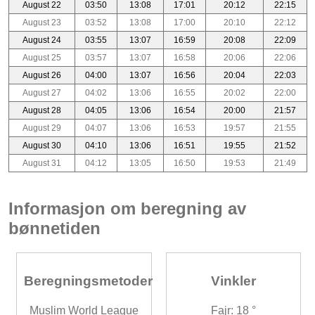
August 22
03:50
13:08
17:01
20:12
22:15
August 23
03:52
13:08
17:00
20:10
22:12
August 24
03:55
13:07
16:59
20:08
22:09
August 25
03:57
13:07
16:58
20:06
22:06
August 26
04:00
13:07
16:56
20:04
22:03
August 27
04:02
13:06
16:55
20:02
22:00
August 28
04:05
13:06
16:54
20:00
21:57
August 29
04:07
13:06
16:53
19:57
21:55
August 30
04:10
13:06
16:51
19:55
21:52
August 31
04:12
13:05
16:50
19:53
21:49
Informasjon om beregning av
bønnetiden
Beregningsmetoder
Vinkler
Muslim World League
Fajr: 18 °