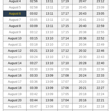
August 4
02:56
13:11
17:19
20:47
23:12
August 5
02:58
13:11
17:18
20:45
23:09
August 6
03:02
13:11
17:17
20:43
23:05
August 7
03:05
13:11
17:16
20:41
23:02
August 8
03:09
13:11
17:15
20:40
22:59
August 9
03:12
13:10
17:15
20:38
22:55
August 10
03:15
13:10
17:14
20:36
22:52
August 11
03:18
13:10
17:13
20:34
22:49
August 12
03:21
13:10
17:12
20:32
22:46
August 13
03:24
13:10
17:11
20:30
22:43
August 14
03:27
13:10
17:10
20:28
22:40
August 15
03:30
13:09
17:09
20:26
22:36
August 16
03:33
13:09
17:08
20:24
22:33
August 17
03:36
13:09
17:07
20:23
22:30
August 18
03:39
13:09
17:06
20:21
22:27
August 19
03:42
13:09
17:05
20:18
22:24
August 20
03:44
13:08
17:04
20:16
22:21
August 21
03:47
13:08
17:02
20:14
22:18