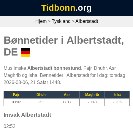
Tidbonn
.org
Hjem
>
Tyskland
>
Albertstadt
Bønnetider i Albertstadt,
DE
Muslimske
Albertstadt bønnestund
, Fajr, Dhuhr, Asr,
Maghrib og Isha. Bønnetider i Albertstadt for i dag: torsdag
2026-08-06, 21 Safar 1448.
Fajr
Dhuhr
Asr
Maghrib
Isha
03:02
13:11
17:17
20:43
23:05
Imsak Albertstadt
02:52