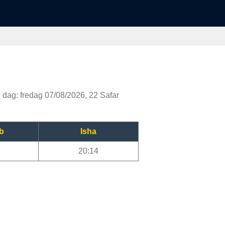
 i dag: fredag 07/08/2026, 22 Safar
b
Isha
20:14