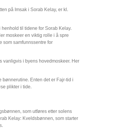
ten på Imsak i Sorab Kelay, er kl.
 henhold til tidene for Sorab Kelay.
er moskeer en viktig rolle i å spre
r de som samfunnssentre for
s vanligvis i byens hovedmoskeer. Her
 bønnerutine. Enten det er Fajr-tid i
 plikter i tide.
gsbønnen, som utføres etter solens
orab Kelay: Kveldsbønnen, som starter
s.