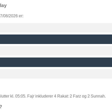
lay
7/08/2026 er:
slutter kl. 05:05. Fajr inkluderer 4 Rakat: 2 Farz og 2 Sunnah.
?