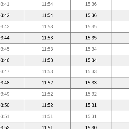
03:41
11:54
15:36
03:42
11:54
15:36
03:43
11:53
15:35
03:44
11:53
15:35
03:45
11:53
15:34
03:46
11:53
15:34
03:47
11:53
15:33
03:48
11:52
15:33
03:49
11:52
15:32
03:50
11:52
15:31
03:51
11:51
15:31
03:52
11:51
15:30