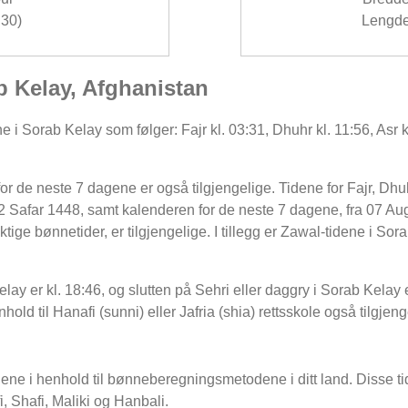
30)
Lengde
b Kelay, Afghanistan
 i Sorab Kelay som følger: Fajr kl. 03:31, Dhuhr kl. 11:56, Asr kl
r de neste 7 dagene er også tilgjengelige. Tidene for Fajr, Dhu
 Safar 1448, samt kalenderen for de neste 7 dagene, fra 07 Aug
ge bønnetider, er tilgjengelige. I tillegg er Zawal-tidene i Sorab 
elay er kl. 18:46, og slutten på Sehri eller daggry i Sorab Kelay 
enhold til Hanafi (sunni) eller Jafria (shia) rettsskole også tilgjen
dene i henhold til bønneberegningsmetodene i ditt land. Disse tid
, Shafi, Maliki og Hanbali.