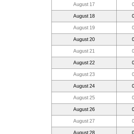
August 17
August 18
August 19
August 20
August 21
August 22
August 23
August 24
August 25
August 26
August 27
August 28