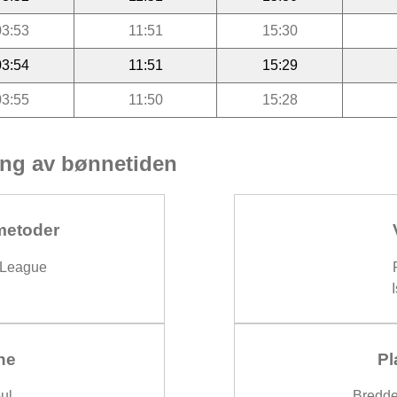
03:53
11:51
15:30
03:54
11:51
15:29
03:55
11:50
15:28
ng av bønnetiden
metoder
 League
ne
Pl
ul
Bredde