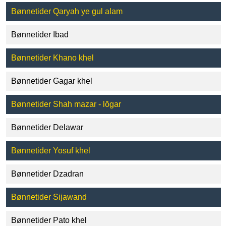
Bønnetider Qaryah ye gul alam
Bønnetider Ibad
Bønnetider Khano khel
Bønnetider Gagar khel
Bønnetider Shah mazar - lōgar
Bønnetider Delawar
Bønnetider Yosuf khel
Bønnetider Dzadran
Bønnetider Sijawand
Bønnetider Pato khel