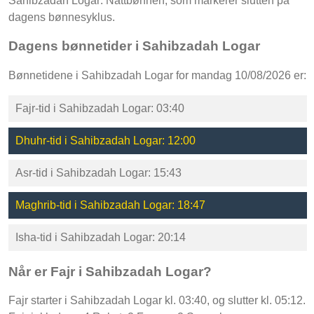
Sahibzadah Logar: Nattbønnen, som markerer slutten på
dagens bønnesyklus.
Dagens bønnetider i Sahibzadah Logar
Bønnetidene i Sahibzadah Logar for mandag 10/08/2026 er:
Fajr-tid i Sahibzadah Logar: 03:40
Dhuhr-tid i Sahibzadah Logar: 12:00
Asr-tid i Sahibzadah Logar: 15:43
Maghrib-tid i Sahibzadah Logar: 18:47
Isha-tid i Sahibzadah Logar: 20:14
Når er Fajr i Sahibzadah Logar?
Fajr starter i Sahibzadah Logar kl. 03:40, og slutter kl. 05:12.