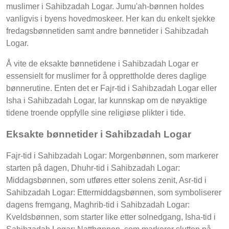
muslimer i Sahibzadah Logar. Jumu'ah-bønnen holdes
vanligvis i byens hovedmoskeer. Her kan du enkelt sjekke
fredagsbønnetiden samt andre bønnetider i Sahibzadah
Logar.
Å vite de eksakte bønnetidene i Sahibzadah Logar er
essensielt for muslimer for å opprettholde deres daglige
bønnerutine. Enten det er Fajr-tid i Sahibzadah Logar eller
Isha i Sahibzadah Logar, lar kunnskap om de nøyaktige
tidene troende oppfylle sine religiøse plikter i tide.
Eksakte bønnetider i Sahibzadah Logar
Fajr-tid i Sahibzadah Logar: Morgenbønnen, som markerer
starten på dagen, Dhuhr-tid i Sahibzadah Logar:
Middagsbønnen, som utføres etter solens zenit, Asr-tid i
Sahibzadah Logar: Ettermiddagsbønnen, som symboliserer
dagens fremgang, Maghrib-tid i Sahibzadah Logar:
Kveldsbønnen, som starter like etter solnedgang, Isha-tid i