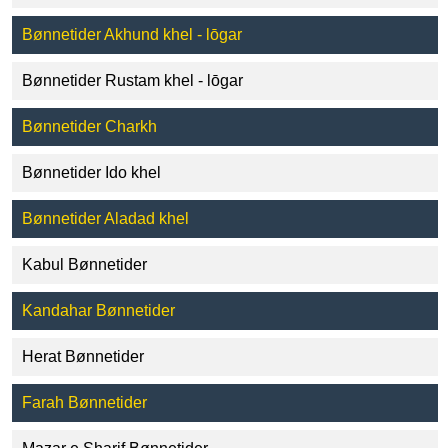
Bønnetider Akhund khel - lōgar
Bønnetider Rustam khel - lōgar
Bønnetider Charkh
Bønnetider Ido khel
Bønnetider Aladad khel
Kabul Bønnetider
Kandahar Bønnetider
Herat Bønnetider
Farah Bønnetider