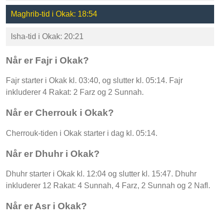
Maghrib-tid i Okak: 18:54
Isha-tid i Okak: 20:21
Når er Fajr i Okak?
Fajr starter i Okak kl. 03:40, og slutter kl. 05:14. Fajr
inkluderer 4 Rakat: 2 Farz og 2 Sunnah.
Når er Cherrouk i Okak?
Cherrouk-tiden i Okak starter i dag kl. 05:14.
Når er Dhuhr i Okak?
Dhuhr starter i Okak kl. 12:04 og slutter kl. 15:47. Dhuhr
inkluderer 12 Rakat: 4 Sunnah, 4 Farz, 2 Sunnah og 2 Nafl.
Når er Asr i Okak?