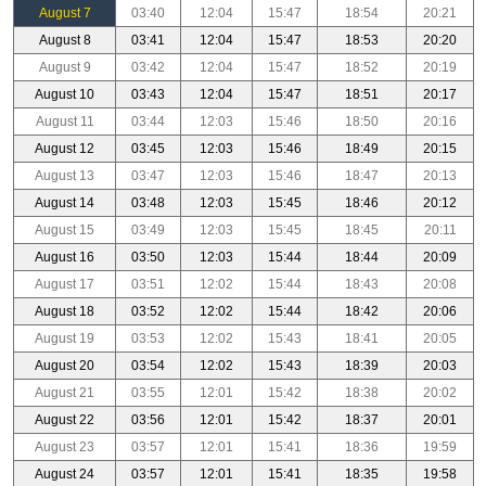
August 7
03:40
12:04
15:47
18:54
20:21
August 8
03:41
12:04
15:47
18:53
20:20
August 9
03:42
12:04
15:47
18:52
20:19
August 10
03:43
12:04
15:47
18:51
20:17
August 11
03:44
12:03
15:46
18:50
20:16
August 12
03:45
12:03
15:46
18:49
20:15
August 13
03:47
12:03
15:46
18:47
20:13
August 14
03:48
12:03
15:45
18:46
20:12
August 15
03:49
12:03
15:45
18:45
20:11
August 16
03:50
12:03
15:44
18:44
20:09
August 17
03:51
12:02
15:44
18:43
20:08
August 18
03:52
12:02
15:44
18:42
20:06
August 19
03:53
12:02
15:43
18:41
20:05
August 20
03:54
12:02
15:43
18:39
20:03
August 21
03:55
12:01
15:42
18:38
20:02
August 22
03:56
12:01
15:42
18:37
20:01
August 23
03:57
12:01
15:41
18:36
19:59
August 24
03:57
12:01
15:41
18:35
19:58