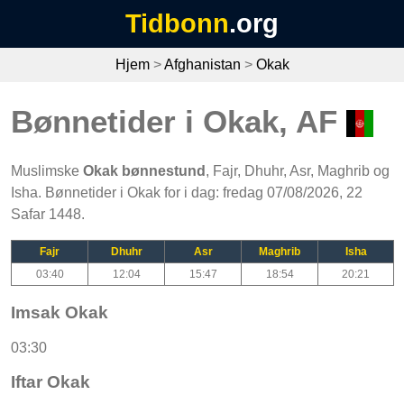
Tidbonn
.org
Hjem
>
Afghanistan
>
Okak
Bønnetider i Okak, AF
Muslimske
Okak bønnestund
, Fajr, Dhuhr, Asr, Maghrib og
Isha. Bønnetider i Okak for i dag: fredag 07/08/2026, 22
Safar 1448.
Fajr
Dhuhr
Asr
Maghrib
Isha
03:40
12:04
15:47
18:54
20:21
Imsak Okak
03:30
Iftar Okak