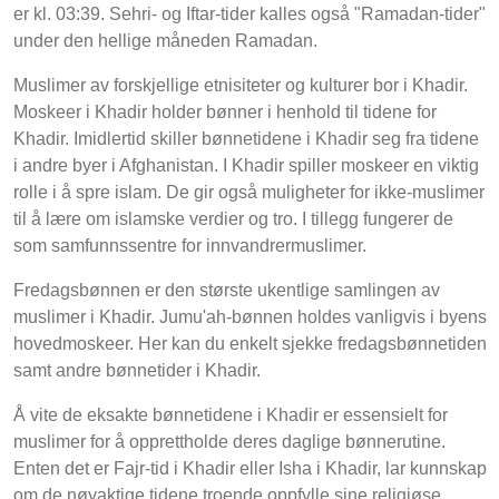
er kl. 03:39. Sehri- og Iftar-tider kalles også "Ramadan-tider"
under den hellige måneden Ramadan.
Muslimer av forskjellige etnisiteter og kulturer bor i Khadir.
Moskeer i Khadir holder bønner i henhold til tidene for
Khadir. Imidlertid skiller bønnetidene i Khadir seg fra tidene
i andre byer i Afghanistan. I Khadir spiller moskeer en viktig
rolle i å spre islam. De gir også muligheter for ikke-muslimer
til å lære om islamske verdier og tro. I tillegg fungerer de
som samfunnssentre for innvandrermuslimer.
Fredagsbønnen er den største ukentlige samlingen av
muslimer i Khadir. Jumu'ah-bønnen holdes vanligvis i byens
hovedmoskeer. Her kan du enkelt sjekke fredagsbønnetiden
samt andre bønnetider i Khadir.
Å vite de eksakte bønnetidene i Khadir er essensielt for
muslimer for å opprettholde deres daglige bønnerutine.
Enten det er Fajr-tid i Khadir eller Isha i Khadir, lar kunnskap
om de nøyaktige tidene troende oppfylle sine religiøse