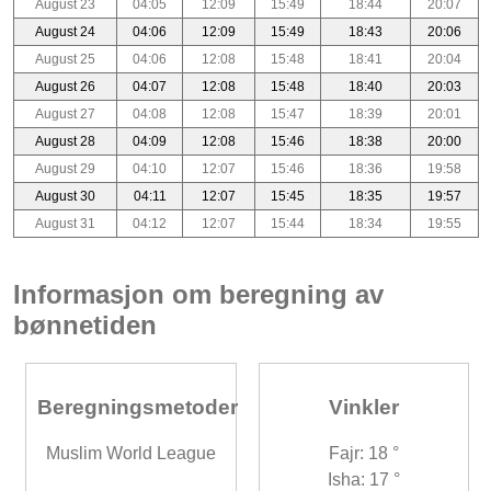
August 23
04:05
12:09
15:49
18:44
20:07
August 24
04:06
12:09
15:49
18:43
20:06
August 25
04:06
12:08
15:48
18:41
20:04
August 26
04:07
12:08
15:48
18:40
20:03
August 27
04:08
12:08
15:47
18:39
20:01
August 28
04:09
12:08
15:46
18:38
20:00
August 29
04:10
12:07
15:46
18:36
19:58
August 30
04:11
12:07
15:45
18:35
19:57
August 31
04:12
12:07
15:44
18:34
19:55
Informasjon om beregning av
bønnetiden
Beregningsmetoder
Vinkler
Muslim World League
Fajr: 18 °
Isha: 17 °