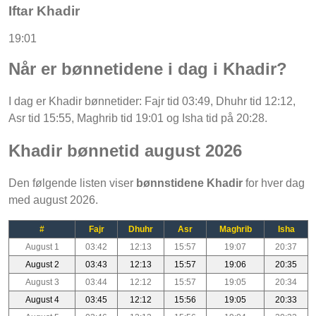
Iftar Khadir
19:01
Når er bønnetidene i dag i Khadir?
I dag er Khadir bønnetider: Fajr tid 03:49, Dhuhr tid 12:12,
Asr tid 15:55, Maghrib tid 19:01 og Isha tid på 20:28.
Khadir bønnetid august 2026
Den følgende listen viser
bønnstidene Khadir
for hver dag
med august 2026.
#
Fajr
Dhuhr
Asr
Maghrib
Isha
August 1
03:42
12:13
15:57
19:07
20:37
August 2
03:43
12:13
15:57
19:06
20:35
August 3
03:44
12:12
15:57
19:05
20:34
August 4
03:45
12:12
15:56
19:05
20:33