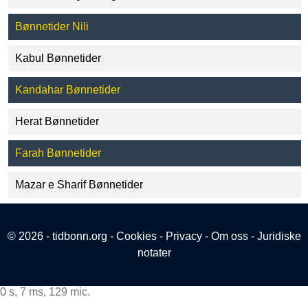
Bønnetider Nili
Kabul Bønnetider
Kandahar Bønnetider
Herat Bønnetider
Farah Bønnetider
Mazar e Sharif Bønnetider
© 2026 - tidbonn.org -
Cookies
-
Privacy
-
Om oss
-
Juridiske
notater
0 s, 7 ms, 129 mic.