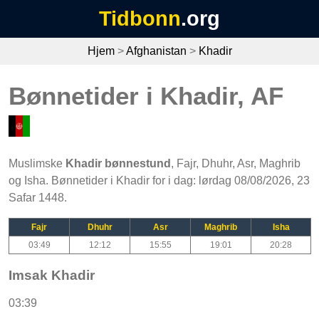
Tidbonn
.org
Hjem
>
Afghanistan
>
Khadir
Bønnetider i Khadir, AF
Muslimske
Khadir bønnestund
, Fajr, Dhuhr, Asr, Maghrib
og Isha. Bønnetider i Khadir for i dag: lørdag 08/08/2026, 23
Safar 1448.
Fajr
Dhuhr
Asr
Maghrib
Isha
03:49
12:12
15:55
19:01
20:28
Imsak Khadir
03:39