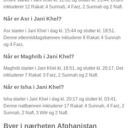
inkluderer 12 Rakat: 4 Sunnah, 4 Farz, 2 Sunnah og 2 Nafl.
Når er Asr i Jani Khel?
Asr starter i Jani Khel i dag kl. 15:44 og slutter kl. 18:51.
Denne ettermiddagsbønnen inkluderer 8 Rakat: 4 Sunnah
og 4 Farz.
Når er Maghrib i Jani Khel?
Maghrib starter i Jani Khel kl. 18:51, og slutter kl. 20:17. Det
inkluderer 7 Rakat: 3 Farz, 2 Sunnah og 2 Nafl.
Når er Isha i Jani Khel?
Isha starter i Jani Khel i dag kl. 20:17 og slutter kl. 03:41.
Denne nattbønnen inkluderer 17 Rakat: 4 Sunnah, 4 Farz, 2
Sunnah, 2 Nafl, 3 Witr og 2 Nafl.
Byer i nærheten Afghanistan