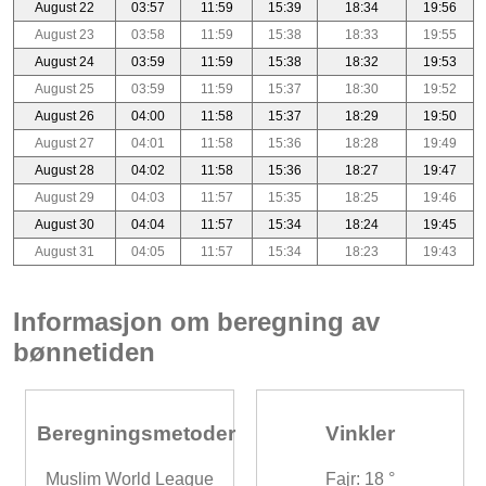
August 22
03:57
11:59
15:39
18:34
19:56
August 23
03:58
11:59
15:38
18:33
19:55
August 24
03:59
11:59
15:38
18:32
19:53
August 25
03:59
11:59
15:37
18:30
19:52
August 26
04:00
11:58
15:37
18:29
19:50
August 27
04:01
11:58
15:36
18:28
19:49
August 28
04:02
11:58
15:36
18:27
19:47
August 29
04:03
11:57
15:35
18:25
19:46
August 30
04:04
11:57
15:34
18:24
19:45
August 31
04:05
11:57
15:34
18:23
19:43
Informasjon om beregning av
bønnetiden
Beregningsmetoder
Vinkler
Muslim World League
Fajr: 18 °