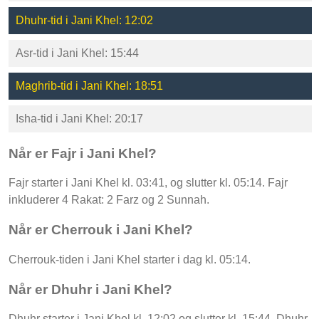
Dhuhr-tid i Jani Khel: 12:02
Asr-tid i Jani Khel: 15:44
Maghrib-tid i Jani Khel: 18:51
Isha-tid i Jani Khel: 20:17
Når er Fajr i Jani Khel?
Fajr starter i Jani Khel kl. 03:41, og slutter kl. 05:14. Fajr
inkluderer 4 Rakat: 2 Farz og 2 Sunnah.
Når er Cherrouk i Jani Khel?
Cherrouk-tiden i Jani Khel starter i dag kl. 05:14.
Når er Dhuhr i Jani Khel?
Dhuhr starter i Jani Khel kl. 12:02 og slutter kl. 15:44. Dhuhr