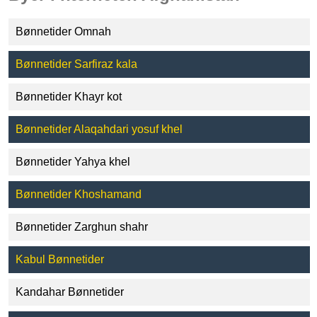
Bønnetider Omnah
Bønnetider Sarfiraz kala
Bønnetider Khayr kot
Bønnetider Alaqahdari yosuf khel
Bønnetider Yahya khel
Bønnetider Khoshamand
Bønnetider Zarghun shahr
Kabul Bønnetider
Kandahar Bønnetider