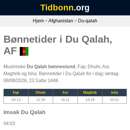
Tidbonn
.org
Hjem
>
Afghanistan
>
Du-qalah
Bønnetider i Du Qalah,
AF
Muslimske
Du Qalah bønnestund
, Fajr, Dhuhr, Asr,
Maghrib og Isha. Bønnetider i Du Qalah for i dag: lørdag
08/08/2026, 23 Safar 1448.
Fajr
Dhuhr
Asr
Maghrib
Isha
04:13
12:30
16:11
19:16
20:41
Imsak Du Qalah
04:03