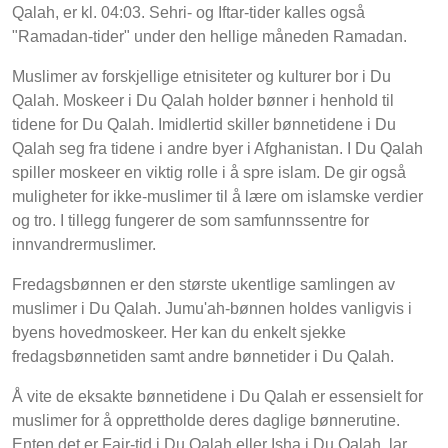
Qalah, er kl. 04:03. Sehri- og Iftar-tider kalles også
"Ramadan-tider" under den hellige måneden Ramadan.
Muslimer av forskjellige etnisiteter og kulturer bor i Du
Qalah. Moskeer i Du Qalah holder bønner i henhold til
tidene for Du Qalah. Imidlertid skiller bønnetidene i Du
Qalah seg fra tidene i andre byer i Afghanistan. I Du Qalah
spiller moskeer en viktig rolle i å spre islam. De gir også
muligheter for ikke-muslimer til å lære om islamske verdier
og tro. I tillegg fungerer de som samfunnssentre for
innvandrermuslimer.
Fredagsbønnen er den største ukentlige samlingen av
muslimer i Du Qalah. Jumu'ah-bønnen holdes vanligvis i
byens hovedmoskeer. Her kan du enkelt sjekke
fredagsbønnetiden samt andre bønnetider i Du Qalah.
Å vite de eksakte bønnetidene i Du Qalah er essensielt for
muslimer for å opprettholde deres daglige bønnerutine.
Enten det er Fajr-tid i Du Qalah eller Isha i Du Qalah, lar