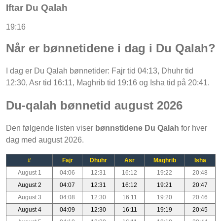
Iftar Du Qalah
19:16
Når er bønnetidene i dag i Du Qalah?
I dag er Du Qalah bønnetider: Fajr tid 04:13, Dhuhr tid
12:30, Asr tid 16:11, Maghrib tid 19:16 og Isha tid på 20:41.
Du-qalah bønnetid august 2026
Den følgende listen viser
bønnstidene Du Qalah
for hver
dag med august 2026.
#
Fajr
Dhuhr
Asr
Maghrib
Isha
August 1
04:06
12:31
16:12
19:22
20:48
August 2
04:07
12:31
16:12
19:21
20:47
August 3
04:08
12:30
16:11
19:20
20:46
August 4
04:09
12:30
16:11
19:19
20:45