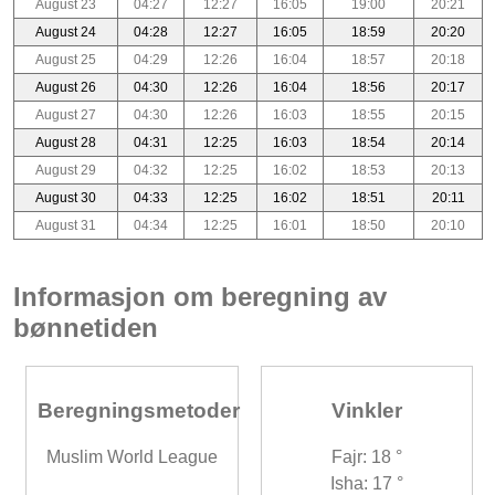
August 23
04:27
12:27
16:05
19:00
20:21
August 24
04:28
12:27
16:05
18:59
20:20
August 25
04:29
12:26
16:04
18:57
20:18
August 26
04:30
12:26
16:04
18:56
20:17
August 27
04:30
12:26
16:03
18:55
20:15
August 28
04:31
12:25
16:03
18:54
20:14
August 29
04:32
12:25
16:02
18:53
20:13
August 30
04:33
12:25
16:02
18:51
20:11
August 31
04:34
12:25
16:01
18:50
20:10
Informasjon om beregning av
bønnetiden
Beregningsmetoder
Vinkler
Muslim World League
Fajr: 18 °
Isha: 17 °