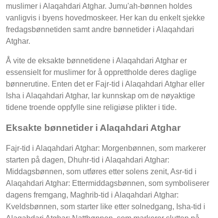
muslimer i Alaqahdari Atghar. Jumu'ah-bønnen holdes
vanligvis i byens hovedmoskeer. Her kan du enkelt sjekke
fredagsbønnetiden samt andre bønnetider i Alaqahdari
Atghar.
Å vite de eksakte bønnetidene i Alaqahdari Atghar er
essensielt for muslimer for å opprettholde deres daglige
bønnerutine. Enten det er Fajr-tid i Alaqahdari Atghar eller
Isha i Alaqahdari Atghar, lar kunnskap om de nøyaktige
tidene troende oppfylle sine religiøse plikter i tide.
Eksakte bønnetider i Alaqahdari Atghar
Fajr-tid i Alaqahdari Atghar: Morgenbønnen, som markerer
starten på dagen, Dhuhr-tid i Alaqahdari Atghar:
Middagsbønnen, som utføres etter solens zenit, Asr-tid i
Alaqahdari Atghar: Ettermiddagsbønnen, som symboliserer
dagens fremgang, Maghrib-tid i Alaqahdari Atghar:
Kveldsbønnen, som starter like etter solnedgang, Isha-tid i