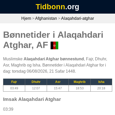
Tidbonn
.org
Hjem
>
Afghanistan
>
Alaqahdari-atghar
Bønnetider i Alaqahdari
Atghar, AF
Muslimske
Alaqahdari Atghar bønnestund
, Fajr, Dhuhr,
Asr, Maghrib og Isha. Bønnetider i Alaqahdari Atghar for i
dag: torsdag 06/08/2026, 21 Safar 1448.
Fajr
Dhuhr
Asr
Maghrib
Isha
03:49
12:07
15:47
18:53
20:18
Imsak Alaqahdari Atghar
03:39