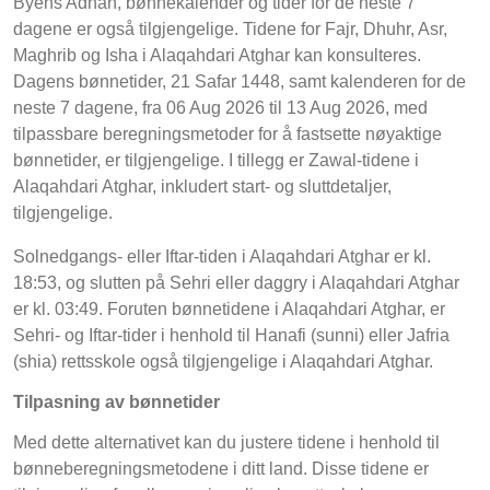
Byens Adhan, bønnekalender og tider for de neste 7
dagene er også tilgjengelige. Tidene for Fajr, Dhuhr, Asr,
Maghrib og Isha i Alaqahdari Atghar kan konsulteres.
Dagens bønnetider, 21 Safar 1448, samt kalenderen for de
neste 7 dagene, fra 06 Aug 2026 til 13 Aug 2026, med
tilpassbare beregningsmetoder for å fastsette nøyaktige
bønnetider, er tilgjengelige. I tillegg er Zawal-tidene i
Alaqahdari Atghar, inkludert start- og sluttdetaljer,
tilgjengelige.
Solnedgangs- eller Iftar-tiden i Alaqahdari Atghar er kl.
18:53, og slutten på Sehri eller daggry i Alaqahdari Atghar
er kl. 03:49. Foruten bønnetidene i Alaqahdari Atghar, er
Sehri- og Iftar-tider i henhold til Hanafi (sunni) eller Jafria
(shia) rettsskole også tilgjengelige i Alaqahdari Atghar.
Tilpasning av bønnetider
Med dette alternativet kan du justere tidene i henhold til
bønneberegningsmetodene i ditt land. Disse tidene er