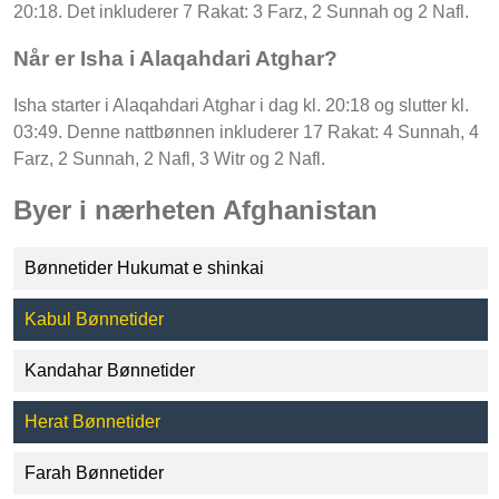
20:18. Det inkluderer 7 Rakat: 3 Farz, 2 Sunnah og 2 Nafl.
Når er Isha i Alaqahdari Atghar?
Isha starter i Alaqahdari Atghar i dag kl. 20:18 og slutter kl.
03:49. Denne nattbønnen inkluderer 17 Rakat: 4 Sunnah, 4
Farz, 2 Sunnah, 2 Nafl, 3 Witr og 2 Nafl.
Byer i nærheten Afghanistan
Bønnetider Hukumat e shinkai
Kabul Bønnetider
Kandahar Bønnetider
Herat Bønnetider
Farah Bønnetider