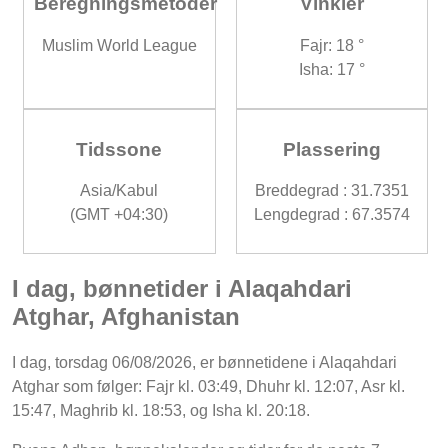
Beregningsmetoder
Vinkler
Muslim World League
Fajr: 18 °
Isha: 17 °
Tidssone
Plassering
Asia/Kabul
Breddegrad : 31.7351
(GMT +04:30)
Lengdegrad : 67.3574
I dag, bønnetider i Alaqahdari
Atghar, Afghanistan
I dag, torsdag 06/08/2026, er bønnetidene i Alaqahdari
Atghar som følger: Fajr kl. 03:49, Dhuhr kl. 12:07, Asr kl.
15:47, Maghrib kl. 18:53, og Isha kl. 20:18.