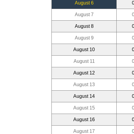
August 6
August 7
August 8
August 9
August 10
August 11
August 12
August 13
August 14
August 15
August 16
August 17