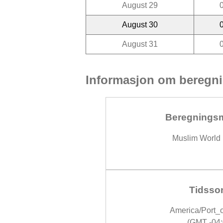
August 29
August 30
August 31
Informasjon om beregni
Beregnings
Muslim World
Tidsso
America/Port_
(GMT -04: