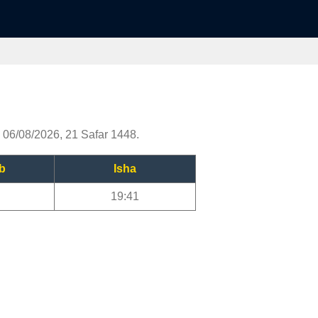
ag 06/08/2026, 21 Safar 1448.
b
Isha
19:41