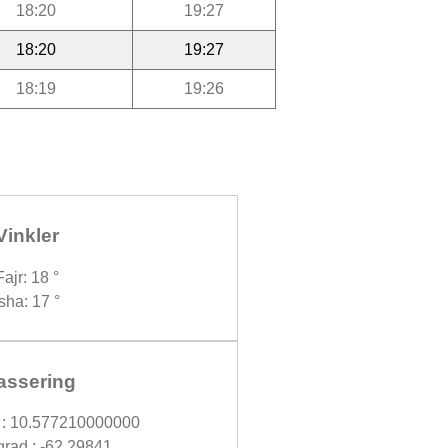
18:20
19:27
18:20
19:27
18:19
19:26
Vinkler
Fajr: 18 °
Isha: 17 °
assering
 : 10.577210000000
rad : -62.29841