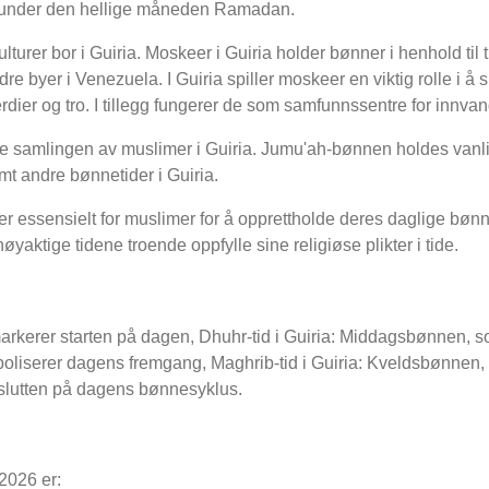
r" under den hellige måneden Ramadan.
lturer bor i Guiria. Moskeer i Guiria holder bønner i henhold til ti
dre byer i Venezuela. I Guiria spiller moskeer en viktig rolle i å 
rdier og tro. I tillegg fungerer de som samfunnssentre for innva
e samlingen av muslimer i Guiria. Jumu'ah-bønnen holdes vanl
t andre bønnetider i Guiria.
r essensielt for muslimer for å opprettholde deres daglige bønner
øyaktige tidene troende oppfylle sine religiøse plikter i tide.
rkerer starten på dagen, Dhuhr-tid i Guiria: Middagsbønnen, som 
iserer dagens fremgang, Maghrib-tid i Guiria: Kveldsbønnen, so
 slutten på dagens bønnesyklus.
2026 er: