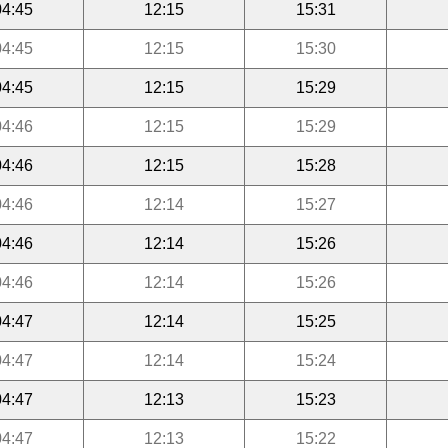
04:45
12:15
15:31
04:45
12:15
15:30
04:45
12:15
15:29
04:46
12:15
15:29
04:46
12:15
15:28
04:46
12:14
15:27
04:46
12:14
15:26
04:46
12:14
15:26
04:47
12:14
15:25
04:47
12:14
15:24
04:47
12:13
15:23
04:47
12:13
15:22