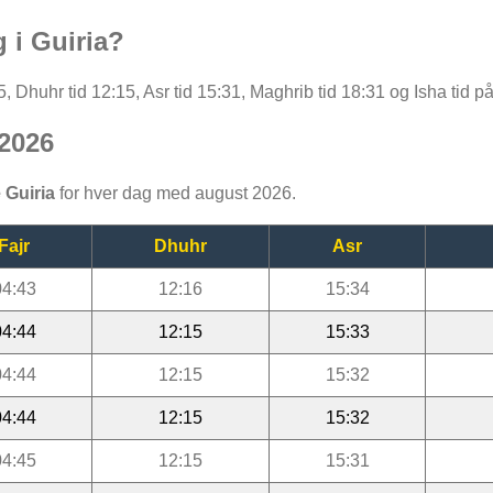
 i Guiria?
5, Dhuhr tid 12:15, Asr tid 15:31, Maghrib tid 18:31 og Isha tid p
 2026
 Guiria
for hver dag med august 2026.
Fajr
Dhuhr
Asr
04:43
12:16
15:34
04:44
12:15
15:33
04:44
12:15
15:32
04:44
12:15
15:32
04:45
12:15
15:31