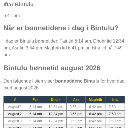
Iftar Bintulu
6:41 pm
Når er bønnetidene i dag i Bintulu?
I dag er Bintulu bønnetider: Fajr tid 5:14 am, Dhuhr tid 12:34
pm, Asr tid 3:54 pm, Maghrib tid 6:41 pm og Isha tid på 7:49
pm.
Bintulu bønnetid august 2026
Den følgende listen viser
bønnstidene Bintulu
for hver dag
med august 2026.
#
Fajr
Dhuhr
Asr
Maghrib
Isha
August 1
5:14 am
12:34 pm
3:56 pm
6:42 pm
7:50 pm
August 2
5:14 am
12:34 pm
3:56 pm
6:42 pm
7:50 pm
August 3
5:14 am
12:34 pm
3:55 pm
6:42 pm
7:50 pm