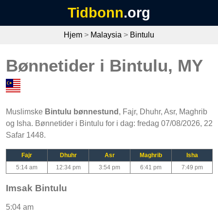
Tidbonn
.org
Hjem
>
Malaysia
>
Bintulu
Bønnetider i Bintulu, MY
Muslimske
Bintulu bønnestund
, Fajr, Dhuhr, Asr, Maghrib
og Isha. Bønnetider i Bintulu for i dag: fredag 07/08/2026, 22
Safar 1448.
Fajr
Dhuhr
Asr
Maghrib
Isha
5:14 am
12:34 pm
3:54 pm
6:41 pm
7:49 pm
Imsak Bintulu
5:04 am