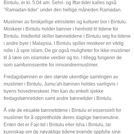
Bintulu, er kl. 5:04 am. Sehri- og Iftar-tider kalles også
"Ramadan-tider" under den hellige måneden Ramadan.
Muslimer av forskjellige etnisiteter og kulturer bor i Bintulu.
Moskeer i Bintulu holder bønner i henhold til tidene for
Bintulu. Imidlertid skiller bønnetidene i Bintulu seg fra tidene
i andre byer i Malaysia. I Bintulu spiller moskeer en viktig
rolle i å spre islam. De gir også muligheter for ikke-muslimer
til å lære om islamske verdier og tro. I tillegg fungerer de
som samfunnssentre for innvandrermuslimer.
Fredagsbønnen er den største ukentlige samlingen av
muslimer i Bintulu. Jumu'ah-bønnen holdes vanligvis i
byens hovedmoskeer. Her kan du enkelt sjekke
fredagsbønnetiden samt andre bønnetider i Bintulu.
Å vite de eksakte bønnetidene i Bintulu er essensielt for
muslimer for å opprettholde deres daglige bønnerutine.
Enten det er Fajr-tid i Bintulu eller Isha i Bintulu, lar
kunnskap om de nøyaktige tidene troende oppfylle sine