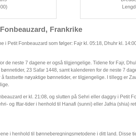
00)
Lengde
t Fonbeauzard, Frankrike
 i Petit Fonbeauzard som følger: Fajr kl. 05:18, Dhuhr kl. 14:00,
 de neste 7 dagene er også tilgjengelige. Tidene for Fajr, Dhuhr
ønnetider, 23 Safar 1448, samt kalenderen for de neste 7 dage
 fastsette nøyaktige bønnetider, er tilgjengelige. I tillegg er Z
lige.
onbeauzard er kl. 21:08, og slutten på Sehri eller daggry i Petit 
- og Iftar-tider i henhold til Hanafi (sunni) eller Jafria (shia) re
dene i henhold til bønneberegningsmetodene i ditt land. Disse tid