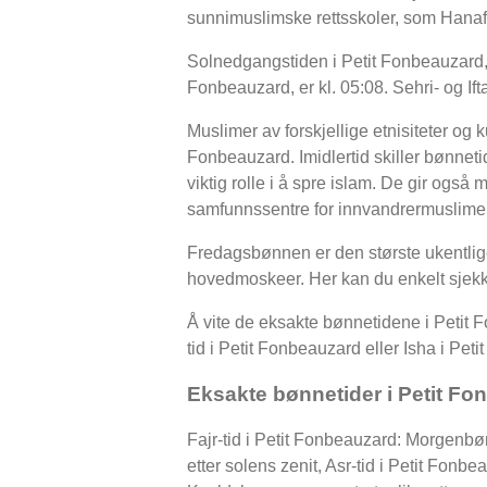
sunnimuslimske rettsskoler, som Hanafi
Solnedgangstiden i Petit Fonbeauzard, o
Fonbeauzard, er kl. 05:08. Sehri- og I
Muslimer av forskjellige etnisiteter og 
Fonbeauzard. Imidlertid skiller bønneti
viktig rolle i å spre islam. De gir også 
samfunnssentre for innvandrermuslimer
Fredagsbønnen er den største ukentlig
hovedmoskeer. Her kan du enkelt sjekk
Å vite de eksakte bønnetidene i Petit F
tid i Petit Fonbeauzard eller Isha i Pet
Eksakte bønnetider i Petit F
Fajr-tid i Petit Fonbeauzard: Morgenb
etter solens zenit, Asr-tid i Petit Fo