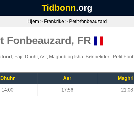
Tidbonn
.org
Hjem
>
Frankrike
>
Petit-fonbeauzard
tit Fonbeauzard, FR
stund
, Fajr, Dhuhr, Asr, Maghrib og Isha. Bønnetider i Petit Fo
Dhuhr
Asr
Maghri
14:00
17:56
21:08