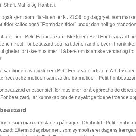
, Shafi, Maliki og Hanbali.
gså kjent som Iftar-tiden, er kl. 21:08, og daggryet, som markere
ftar-tider kalles også "Ramadan-tider" under den hellige måne
kulturer bor i Petit Fonbeauzard. Moskeer i Petit Fonbeauzard hold
dene i Petit Fonbeauzard seg fra tidene i andre byer i Frankrike
muligheter for ikke-muslimer til å lære om islamske verdier og tro.
.
e samlingen av muslimer i Petit Fonbeauzard. Jumu'ah-bønnen 
e fredagsbønnetiden samt andre bønnetider i Petit Fonbeauzar
onbeauzard er essensielt for muslimer for å opprettholde deres 
it Fonbeauzard, lar kunnskap om de nøyaktige tidene troende oppfyl
onbeauzard
ønnen, som markerer starten på dagen, Dhuhr-tid i Petit Fonbe
nbeauzard: Ettermiddagsbønnen, som symboliserer dagens fremgan