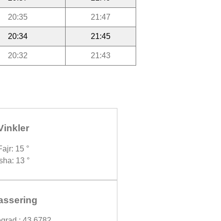
20:35
21:47
20:34
21:45
20:32
21:43
Vinkler
Fajr: 15 °
Isha: 13 °
assering
grad : 43.6782