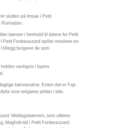
r slutten på Imsak i Petit
den Ramadan.
er bønner i henhold til tidene for Petit
. I Petit Fonbeauzard spiller moskeer en
 I tillegg fungerer de som
holdes vanligvis i byens
d.
daglige bønnerutine. Enten det er Fajr-
le sine religiøse plikter i tide.
auzard: Middagsbønnen, som utføres
g, Maghrib-tid i Petit Fonbeauzard: