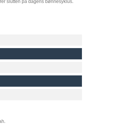
erer slutten på dagens bønnesyklus.
ah.