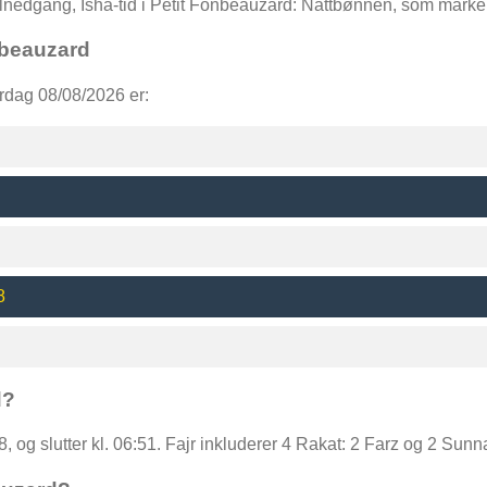
olnedgang, Isha-tid i Petit Fonbeauzard: Nattbønnen, som mark
nbeauzard
rdag 08/08/2026 er:
8
d?
18, og slutter kl. 06:51. Fajr inkluderer 4 Rakat: 2 Farz og 2 Sunn