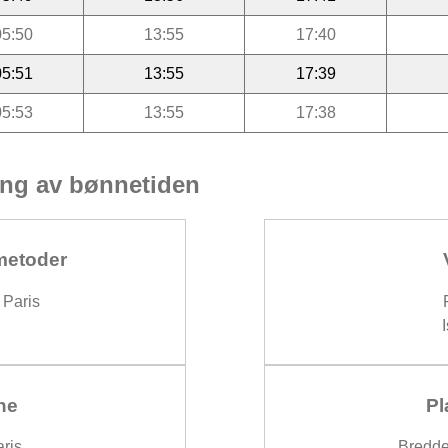
05:50
13:55
17:40
05:51
13:55
17:39
05:53
13:55
17:38
ng av bønnetiden
metoder
Paris
ne
Pl
ris
Bredde