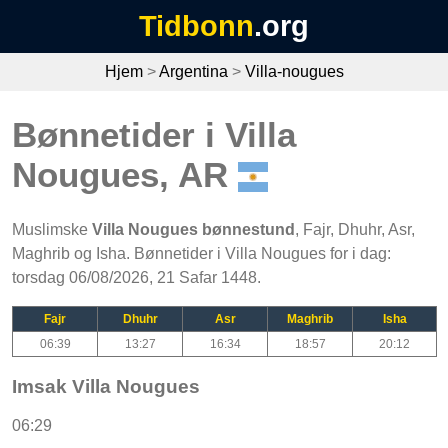
Tidbonn
.org
Hjem
>
Argentina
>
Villa-nougues
Bønnetider i Villa
Nougues, AR
Muslimske
Villa Nougues bønnestund
, Fajr, Dhuhr, Asr,
Maghrib og Isha. Bønnetider i Villa Nougues for i dag:
torsdag 06/08/2026, 21 Safar 1448.
Fajr
Dhuhr
Asr
Maghrib
Isha
06:39
13:27
16:34
18:57
20:12
Imsak Villa Nougues
06:29