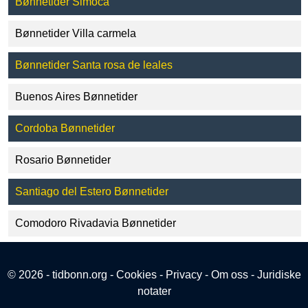
Bønnetider Simoca
Bønnetider Villa carmela
Bønnetider Santa rosa de leales
Buenos Aires Bønnetider
Cordoba Bønnetider
Rosario Bønnetider
Santiago del Estero Bønnetider
Comodoro Rivadavia Bønnetider
© 2026 - tidbonn.org -
Cookies
-
Privacy
-
Om oss
-
Juridiske
notater