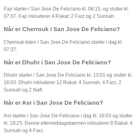
Fajr starter i San Jose De Feliciano kl. 06:15, og slutter kl.
07:37. Fajr inkluderer 4 Rakat: 2 Farz og 2 Sunnah.
Når er Cherrouk i San Jose De Feliciano?
Cherrouk-tiden i San Jose De Feliciano starter i dag kl.
07:37.
Når er Dhuhr i San Jose De Feliciano?
Dhuhr starter i San Jose De Feliciano kl. 13:01 og slutter kl.
16:03. Dhuhr inkluderer 12 Rakat: 4 Sunnah, 4 Farz, 2
Sunnah og 2 Nafl.
Når er Asr i San Jose De Feliciano?
Asr starter i San Jose De Feliciano i dag kl. 16:03 og slutter
kl. 18:25. Denne ettermiddagsbønnen inkluderer 8 Rakat: 4
Sunnah og 4 Farz.