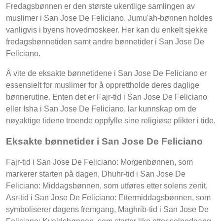
Fredagsbønnen er den største ukentlige samlingen av
muslimer i San Jose De Feliciano. Jumu'ah-bønnen holdes
vanligvis i byens hovedmoskeer. Her kan du enkelt sjekke
fredagsbønnetiden samt andre bønnetider i San Jose De
Feliciano.
Å vite de eksakte bønnetidene i San Jose De Feliciano er
essensielt for muslimer for å opprettholde deres daglige
bønnerutine. Enten det er Fajr-tid i San Jose De Feliciano
eller Isha i San Jose De Feliciano, lar kunnskap om de
nøyaktige tidene troende oppfylle sine religiøse plikter i tide.
Eksakte bønnetider i San Jose De Feliciano
Fajr-tid i San Jose De Feliciano: Morgenbønnen, som
markerer starten på dagen, Dhuhr-tid i San Jose De
Feliciano: Middagsbønnen, som utføres etter solens zenit,
Asr-tid i San Jose De Feliciano: Ettermiddagsbønnen, som
symboliserer dagens fremgang, Maghrib-tid i San Jose De