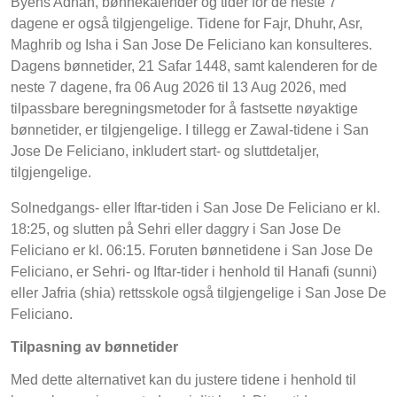
Byens Adhan, bønnekalender og tider for de neste 7
dagene er også tilgjengelige. Tidene for Fajr, Dhuhr, Asr,
Maghrib og Isha i San Jose De Feliciano kan konsulteres.
Dagens bønnetider, 21 Safar 1448, samt kalenderen for de
neste 7 dagene, fra 06 Aug 2026 til 13 Aug 2026, med
tilpassbare beregningsmetoder for å fastsette nøyaktige
bønnetider, er tilgjengelige. I tillegg er Zawal-tidene i San
Jose De Feliciano, inkludert start- og sluttdetaljer,
tilgjengelige.
Solnedgangs- eller Iftar-tiden i San Jose De Feliciano er kl.
18:25, og slutten på Sehri eller daggry i San Jose De
Feliciano er kl. 06:15. Foruten bønnetidene i San Jose De
Feliciano, er Sehri- og Iftar-tider i henhold til Hanafi (sunni)
eller Jafria (shia) rettsskole også tilgjengelige i San Jose De
Feliciano.
Tilpasning av bønnetider
Med dette alternativet kan du justere tidene i henhold til