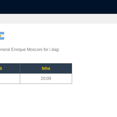
eneral Enrique Mosconi for i dag:
b
Isha
20:09