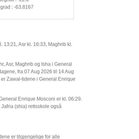
grad : -63.8167
 13:21, Asr kl. 16:33, Maghrib kl.
r, Asr, Maghrib og Isha i General
agene, fra 07 Aug 2026 til 14 Aug
g er Zawal-tidene i General Enrique
i General Enrique Mosconi er kl. 06:29.
 Jafria (shia) rettsskole også
ene er tilgjengelige for alle