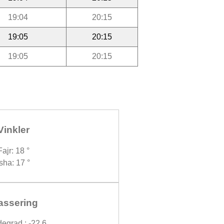
19:04
20:15
19:05
20:15
19:05
20:15
Vinkler
Fajr: 18 °
Isha: 17 °
assering
egrad : -22.6