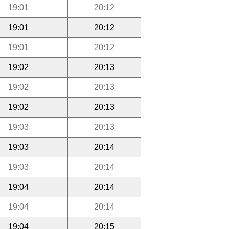
19:01
20:12
19:01
20:12
19:01
20:12
19:02
20:13
19:02
20:13
19:02
20:13
19:03
20:13
19:03
20:14
19:03
20:14
19:04
20:14
19:04
20:14
19:04
20:15