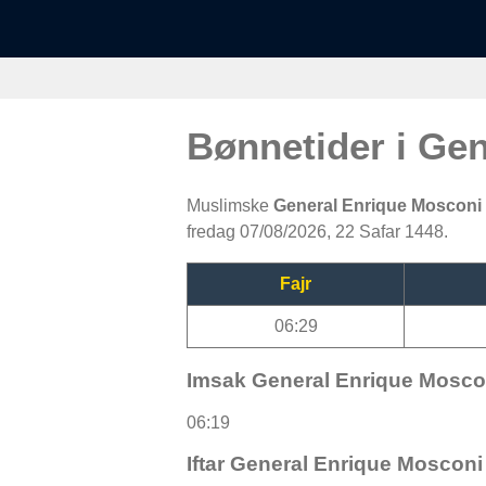
Bønnetider i Ge
Muslimske
General Enrique Mosconi
fredag 07/08/2026, 22 Safar 1448.
Fajr
06:29
Imsak General Enrique Mosco
06:19
Iftar General Enrique Mosconi